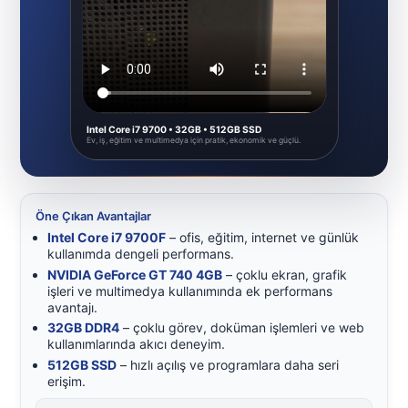
Intel Core i7 9700 • 32GB • 512GB SSD
Ev, iş, eğitim ve multimedya için pratik, ekonomik ve güçlü.
Öne Çıkan Avantajlar
Intel Core i7 9700F
– ofis, eğitim, internet ve günlük
kullanımda dengeli performans.
NVIDIA GeForce GT 740 4GB
– çoklu ekran, grafik
işleri ve multimedya kullanımında ek performans
avantajı.
32GB DDR4
– çoklu görev, doküman işlemleri ve web
kullanımlarında akıcı deneyim.
512GB SSD
– hızlı açılış ve programlara daha seri
erişim.