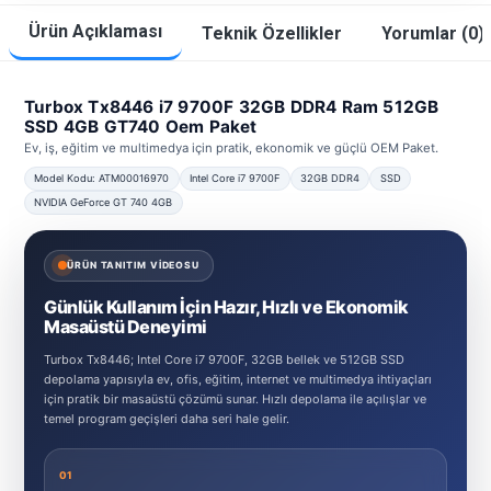
Ürün Açıklaması
Teknik Özellikler
Yorumlar (0)
Turbox Tx8446 i7 9700F 32GB DDR4 Ram 512GB
SSD 4GB GT740 Oem Paket
Ev, iş, eğitim ve multimedya için pratik, ekonomik ve güçlü OEM Paket.
Model Kodu: ATM00016970
Intel Core i7 9700F
32GB DDR4
SSD
NVIDIA GeForce GT 740 4GB
ÜRÜN TANITIM VİDEOSU
Günlük Kullanım İçin Hazır, Hızlı ve Ekonomik
Masaüstü Deneyimi
Turbox Tx8446; Intel Core i7 9700F, 32GB bellek ve 512GB SSD
depolama yapısıyla ev, ofis, eğitim, internet ve multimedya ihtiyaçları
için pratik bir masaüstü çözümü sunar. Hızlı depolama ile açılışlar ve
temel program geçişleri daha seri hale gelir.
01