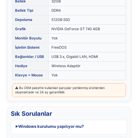
Bellek
32GB
Bellek Tipi
DDR4
Depolama
512GB SSD
Grafik
NVIDIA GeForce GT 740 4GB
Monitör Boyutu
Yok
İşletim Sistemi
FreeDOS
Bağlantılar / USB
USB 3.x, Gigabit LAN, HDMI
Hediye
Wireless Adaptör
Klavye + Mouse
Yok
⚠️ Bu OEM pakette kullanılan parçalar yenilenmiş ürünlerden
oluşmaktadır ve 24 ay garantilidir.
Sık Sorulanlar
Windows kurulumu yapılıyor mu?