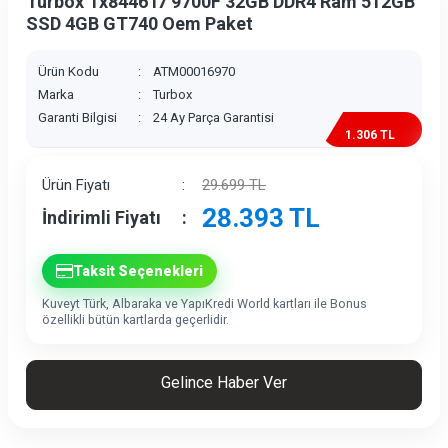
Turbox Tx8446 i7 9700F 32GB DDR4 Ram 512GB
SSD 4GB GT740 Oem Paket
Ürün Kodu
:
ATM00016970
Marka
:
Turbox
Garanti Bilgisi
:
24 Ay Parça Garantisi
1.306 TL
İndirim
Ürün Fiyatı
:
29.699
TL
28.393
TL
İndirimli Fiyatı
:
Taksit Seçenekleri
Kuveyt Türk, Albaraka ve YapıKredi World kartları ile Bonus
özellikli bütün kartlarda geçerlidir.
Gelince Haber Ver