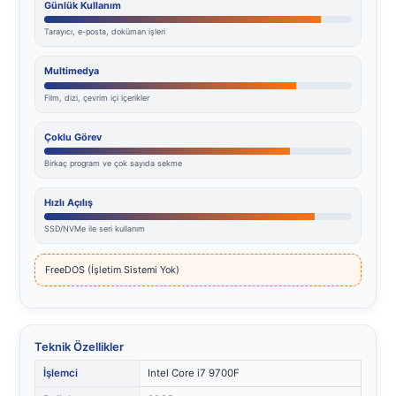
Günlük Kullanım
Tarayıcı, e-posta, doküman işleri
Multimedya
Film, dizi, çevrim içi içerikler
Çoklu Görev
Birkaç program ve çok sayıda sekme
Hızlı Açılış
SSD/NVMe ile seri kullanım
FreeDOS (İşletim Sistemi Yok)
Teknik Özellikler
İşlemci
Intel Core i7 9700F