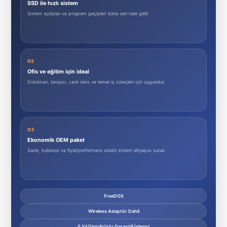
SSD ile hızlı sistem
Sistem açılışları ve program geçişleri daha seri hale gelir.
02
Ofis ve eğitim için ideal
Doküman, tarayıcı, canlı ders ve temel iş süreçleri için uygundur.
03
Ekonomik OEM paket
Sade, kullanışlı ve fiyat/performans odaklı sistem altyapısı sunar.
FreeDOS
Wireless Adaptör Dahil
5 Yıl Distribütör Garantili İşlemci