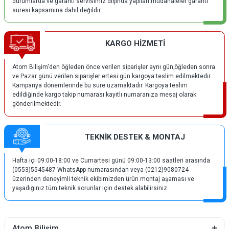
durumlarda ve garanti servisimiz dışında yapılan müdahaleler garanti
süresi kapsamına dahil değildir.
KARGO HİZMETİ
Atom Bilişim'den öğleden önce verilen siparişler aynı gün;öğleden sonra
ve Pazar günü verilen siparişler ertesi gün kargoya teslim edilmektedir.
Kampanya dönemlerinde bu süre uzamaktadır. Kargoya teslim
edildiğinde kargo takip numarası kayıtlı numaranıza mesaj olarak
gönderilmektedir.
TEKNİK DESTEK & MONTAJ
Hafta içi 09:00-18:00 ve Cumartesi günü 09:00-13:00 saatleri arasında
(0553)5545487 WhatsApp numarasından veya (0212)9080724
üzerinden deneyimli teknik ekibimizden ürün montaj aşaması ve
yaşadığınız tüm teknik sorunlar için destek alabilirsiniz.
Atom Bilişim