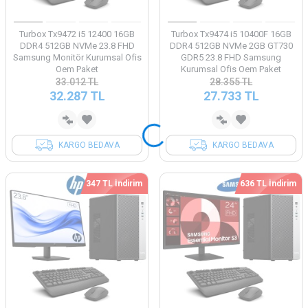
Turbox Tx9472 i5 12400 16GB
Turbox Tx9474 i5 10400F 16GB
DDR4 512GB NVMe 23.8 FHD
DDR4 512GB NVMe 2GB GT730
Samsung Monitör Kurumsal Ofis
GDR5 23.8 FHD Samsung
Oem Paket
Kurumsal Ofis Oem Paket
33.012
TL
28.355
TL
32.287
TL
27.733
TL
KARGO BEDAVA
KARGO BEDAVA
347 TL İndirim
636 TL İndirim