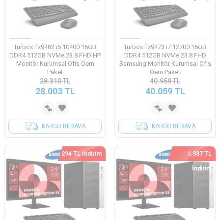
Turbox Tx9482 i5 10400 16GB
Turbox Tx9473 i7 12700 16GB
DDR4 512GB NVMe 23.8 FHD HP
DDR4 512GB NVMe 23.8 FHD
Monitör Kurumsal Ofis Oem
Samsung Monitör Kurumsal Ofis
Paket
Oem Paket
28.310
TL
40.959
TL
28.003
TL
40.059
TL
KARGO BEDAVA
KARGO BEDAVA
294 TL İndirim
1.387 TL
İndirim