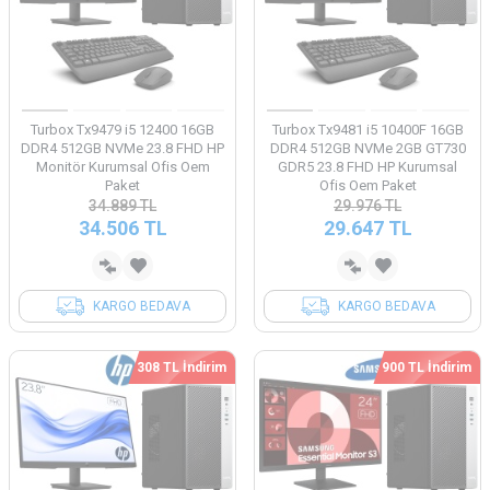
Turbox Tx9479 i5 12400 16GB
Turbox Tx9481 i5 10400F 16GB
DDR4 512GB NVMe 23.8 FHD HP
DDR4 512GB NVMe 2GB GT730
Monitör Kurumsal Ofis Oem
GDR5 23.8 FHD HP Kurumsal
Paket
Ofis Oem Paket
34.889
TL
29.976
TL
34.506
TL
29.647
TL
KARGO BEDAVA
KARGO BEDAVA
308 TL İndirim
900 TL İndirim