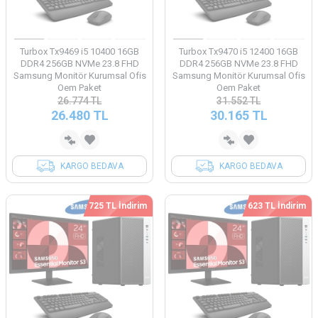
Turbox Tx9469 i5 10400 16GB
Turbox Tx9470 i5 12400 16GB
DDR4 256GB NVMe 23.8 FHD
DDR4 256GB NVMe 23.8 FHD
Samsung Monitör Kurumsal Ofis
Samsung Monitör Kurumsal Ofis
Oem Paket
Oem Paket
26.774
TL
31.552
TL
26.480
TL
30.165
TL
KARGO BEDAVA
KARGO BEDAVA
725 TL İndirim
623 TL İndirim