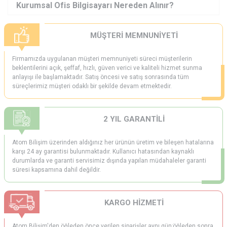
Kurumsal Ofis Bilgisayarı Nereden Alınır?
“Kurumsal ofis bilgisayarı nereden alınır?” sorusunun cevabı olarak
Atom Bilişim
ideal bir adres olabilir. Çünkü ofis kullanımına uygun
MÜŞTERİ MEMNUNİYETİ
modelleri, toplama veya hazır sistem alternatifleriyle sunuyor. Teknik
ekipman seçimi konusunda deneyimli olmaları, kurumsal ihtiyaçları
anlamaları ve satış sonrası destek sağlamaları, ofisler için güven
Firmamızda uygulanan müşteri memnuniyeti süreci müşterilerin
verdiği anlamına geliyor. Hızlı teslimat ve kurulum desteğiyle de
beklentilerini açık, şeffaf, hızlı, güven verici ve kaliteli hizmet sunma
kurumsal kullanıcıların taleplerini karşılamada başarılıdır.
anlayışı ile başlamaktadır. Satış öncesi ve satış sonrasında tüm
süreçlerimiz müşteri odaklı bir şekilde devam etmektedir.
2 YIL GARANTİLİ
Atom Bilişim üzerinden aldığınız her ürünün üretim ve bileşen hatalarına
karşı 24 ay garantisi bulunmaktadır. Kullanıcı hatasından kaynaklı
durumlarda ve garanti servisimiz dışında yapılan müdahaleler garanti
süresi kapsamına dahil değildir.
KARGO HİZMETİ
Atom Bilişim'den öğleden önce verilen siparişler aynı gün;öğleden sonra