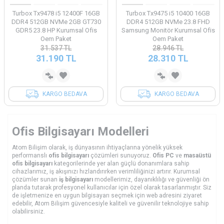
Turbox Tx9478 i5 12400F 16GB
Turbox Tx9475 i5 10400 16GB
DDR4 512GB NVMe 2GB GT730
DDR4 512GB NVMe 23.8 FHD
GDR5 23.8 HP Kurumsal Ofis
Samsung Monitör Kurumsal Ofis
Oem Paket
Oem Paket
31.537
TL
28.946
TL
31.190
TL
28.310
TL
KARGO BEDAVA
KARGO BEDAVA
Ofis Bilgisayarı Modelleri
Atom Bilişim olarak, iş dünyasının ihtiyaçlarına yönelik yüksek
performanslı
ofis bilgisayarı
çözümleri sunuyoruz.
Ofis PC
ve
masaüstü
ofis bilgisayarı
kategorilerinde yer alan güçlü donanımlara sahip
cihazlarımız, iş akışınızı hızlandırırken verimliliğinizi artırır. Kurumsal
çözümler sunan
iş bilgisayarı
modellerimiz, dayanıklılığı ve güvenliği ön
planda tutarak profesyonel kullanıcılar için özel olarak tasarlanmıştır. Siz
de işletmenize en uygun bilgisayarı seçmek için web adresini ziyaret
edebilir, Atom Bilişim güvencesiyle kaliteli ve güvenilir teknolojiye sahip
olabilirsiniz.