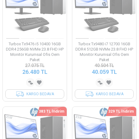
Turbox Tx9476 i5 10400 16GB
Turbox Tx9480 i7 12700 16GB
DDR4 256GB NVMe 23.8 FHD HP
DDR4 512GB NVMe 23.8 FHD HP
Monitör Kurumsal Ofis Oem
Monitör Kurumsal Ofis Oem
Paket
Paket
27.075
TL
40.504
TL
26.480
TL
40.059
TL
KARGO BEDAVA
KARGO BEDAVA
383 TL İndirim
329 TL İndirim