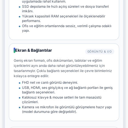
uygulamada rahat kullanım.
SSD depolama ile hızlı açılış süreleri ve dosya transferi
imkânı.
Yüksek kapasiteli RAM seçenekleri ile ölçeklenebilir
performans.
Ofis ve eğitim ortamlarında sessiz, verimli çalışma odaklı
yapı.
Ekran & Bağlantılar
GÖRÜNTÜ & I/O
Geniş ekran formatı, ofis dokümanları, tablolar ve eğitim
içeriklerini aynı anda daha rahat görüntüleyebilmeniz için
tasarlanmıştır. Çoklu bağlantı seçenekleri ile çevre birimleriniz
kolayca entegre edilir.
FHD net ve canlı görüntü deneyimi.
USB, HDMI, ses giriş/çıkış ve ağ bağlantı portları ile geniş
bağlantı seçenekleri.
Kablosuz klavye & mouse setleri ile tam masaüstü
çözümleri.
Kamera ve mikrofon ile görüntülü görüşmelere hazır yapı
(model durumuna göre değişebilir).