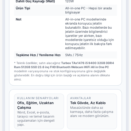
Dahili Güç Kaynağı (Watt)
120W
Ürün Tipi
All-in-one PC - Hepsi bir arada
bilgisayar
Not
All-in-one PC modellerinde
ekranda koruyucu jelatin
bulunabilir. Bazı modellerde bu
jelatin üzerinde bilgilendirici
işaretler yer alırken, bazı
modellerde işaretsiz olduğu için
koruyucu jelatin ilk bakışta fark
edilmeyebilir.
Tepkime Hızı / Yenileme Hızı
5Ms / 75Hz
* Teknik özellikler, satın alacağınız
Turbox TAx1476 i5 9400 32GB DDR4
Ram 512GB SSD 23.6 inç FHD Bluetooth Webcam WiFi All in One PC
modelinin varyasyonuna ve stok konfigürasyonuna göre değişiklik
gösterebilir. En doğru bilgi için ürün başlığı ve açıklama alanını dikkate
alınız.
KULLANIM SENARYOLARI
AVANTAJLAR
Ofis, Eğitim, Uzaktan
Tek Gövde, Az Kablo
Çalışma
Masaüstünde daha az
karmaşa, daha fazla çalışma
Word, Excel, e-posta,
alanı ve modern görünüm.
tarayıcı ve temel tasarım
uygulamaları için dengeli
yapı.