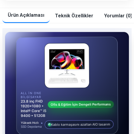
Ürün Açıklaması
Teknik Özellikler
Yorumlar (0)
ALL IN ONE
BILGISAYAR
23.8 inç FHD
Ofis & Eğitim İçin Dengeli Performans
1920x1080 •
Intel® Core™ i5
9400 • 512GB
Yüksek Hızlı
Kablo karmaşasını azaltan AIO tasarım
SSD Depolama