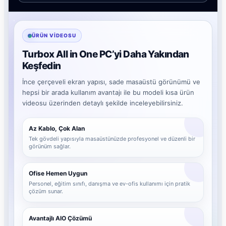
ÜRÜN VIDEOSU
Turbox All in One PC’yi Daha Yakından
Keşfedin
İnce çerçeveli ekran yapısı, sade masaüstü görünümü ve
hepsi bir arada kullanım avantajı ile bu modeli kısa ürün
videosu üzerinden detaylı şekilde inceleyebilirsiniz.
Az Kablo, Çok Alan
Tek gövdeli yapısıyla masaüstünüzde profesyonel ve düzenli bir
görünüm sağlar.
Ofise Hemen Uygun
Personel, eğitim sınıfı, danışma ve ev-ofis kullanımı için pratik
çözüm sunar.
Avantajlı AIO Çözümü