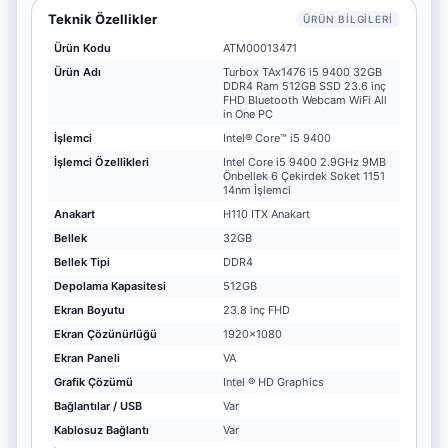
Teknik Özellikler
ÜRÜN BILGILERI
Ürün Kodu
ATM00013471
Ürün Adı
Turbox TAx1476 i5 9400 32GB
DDR4 Ram 512GB SSD 23.6 inç
FHD Bluetooth Webcam WiFi All
in One PC
İşlemci
Intel® Core™ i5 9400
İşlemci Özellikleri
Intel Core i5 9400 2.9GHz 9MB
Önbellek 6 Çekirdek Soket 1151
14nm İşlemci
Anakart
H110 ITX Anakart
Bellek
32GB
Bellek Tipi
DDR4
Depolama Kapasitesi
512GB
Ekran Boyutu
23.8 inç FHD
Ekran Çözünürlüğü
1920x1080
Ekran Paneli
VA
Grafik Çözümü
Intel ® HD Graphics
Bağlantılar / USB
Var
Kablosuz Bağlantı
Var