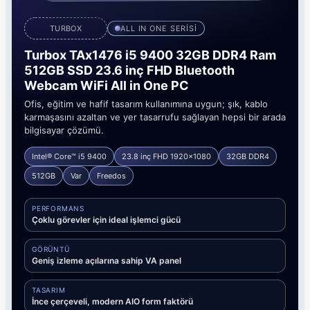
TURBOX
ALL IN ONE SERİSİ
Turbox TAx1476 i5 9400 32GB DDR4 Ram
512GB SSD 23.6 inç FHD Bluetooth
Webcam WiFi All in One PC
Ofis, eğitim ve hafif tasarım kullanımına uygun; şık, kablo
karmaşasını azaltan ve yer tasarrufu sağlayan hepsi bir arada
bilgisayar çözümü.
Intel® Core™ i5 9400
23.8 inç FHD 1920x1080
32GB DDR4
512GB
Var
Freedos
PERFORMANS
Çoklu görevler için ideal işlemci gücü
GÖRÜNTÜ
Geniş izleme açılarına sahip VA panel
TASARIM
İnce çerçeveli, modern AIO form faktörü