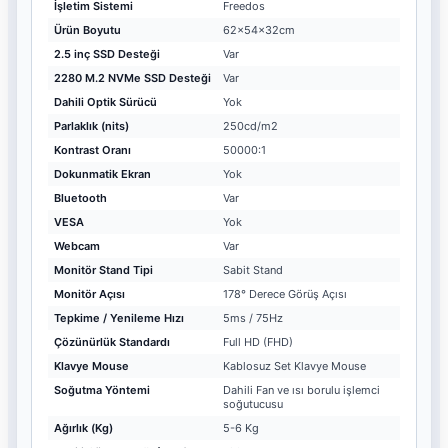
İşletim Sistemi
Freedos
Ürün Boyutu
62x54x32cm
2.5 inç SSD Desteği
Var
2280 M.2 NVMe SSD Desteği
Var
Dahili Optik Sürücü
Yok
Parlaklık (nits)
250cd/m2
Kontrast Oranı
50000:1
Dokunmatik Ekran
Yok
Bluetooth
Var
VESA
Yok
Webcam
Var
Monitör Stand Tipi
Sabit Stand
Monitör Açısı
178° Derece Görüş Açısı
Tepkime / Yenileme Hızı
5ms / 75Hz
Çözünürlük Standardı
Full HD (FHD)
Klavye Mouse
Kablosuz Set Klavye Mouse
Soğutma Yöntemi
Dahili Fan ve ısı borulu işlemci
soğutucusu
Ağırlık (Kg)
5-6 Kg