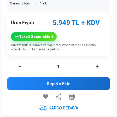
Garanti Bilgisi
:
1 YIL
5.949
TL + KDV
Ürün Fiyatı
:
Taksit Seçenekleri
Kuveyt Türk, Albaraka ve YapıKredi World kartları ile Bonus
özellikli bütün kartlarda geçerlidir.
Sepete Ekle
KARGO BEDAVA