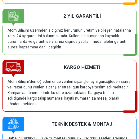
2 YIL GARANTİLİ
Atom Bilişim üzerinden aldığınız her ürünün üretim ve bileşen hatalarına
karşı 24 ay garantisi bulunmaktadır. Kullanıcı hatasından kaynaklı
durumlarda ve garanti servisimiz dışında yapılan müdahaleler garanti
süresi kapsamına dahil değildir.
KARGO HİZMETİ
Atom Bilişim'den öğleden önce verilen siparişler aynı gün;öğleden sonra
ve Pazar günü verilen siparişler ertesi gün kargoya teslim edilmektedir.
Kampanya dönemlerinde bu süre uzamaktadır. Kargoya teslim
edildiğinde kargo takip numarası kayıtlı numaranıza mesaj olarak
gönderilmektedir.
TEKNİK DESTEK & MONTAJ
Hafta içi 09:00-18:00 ve Cumartesi günü 09:00-13:00 saatleri arasında