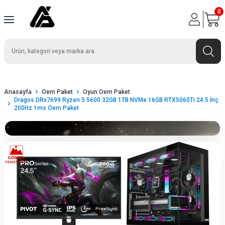
0
Anasayfa
Oem Paket
Oyun Oem Paket
Dragos DRx7699 Ryzen 5 5600 32GB 1TB NVMe 16GB RTX5060Ti 24.5 İnç
200Hz 1ms Oem Paket