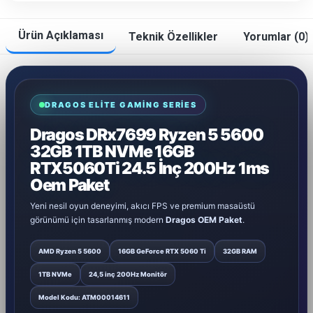
Ürün Açıklaması
Teknik Özellikler
Yorumlar (0)
DRAGOS ELITE GAMING SERIES
Dragos DRx7699 Ryzen 5 5600
32GB 1TB NVMe 16GB
RTX5060Ti 24.5 İnç 200Hz 1ms
Oem Paket
Yeni nesil oyun deneyimi, akıcı FPS ve premium masaüstü
görünümü için tasarlanmış modern
Dragos OEM Paket
.
AMD Ryzen 5 5600
16GB GeForce RTX 5060 Ti
32GB RAM
1TB NVMe
24,5 inç 200Hz Monitör
Model Kodu: ATM00014611