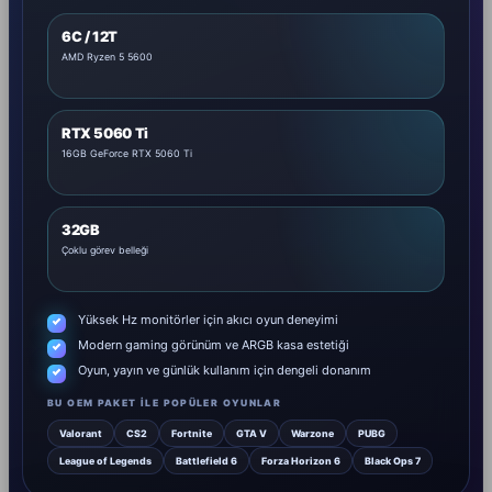
6C / 12T
AMD Ryzen 5 5600
RTX 5060 Ti
16GB GeForce RTX 5060 Ti
32GB
Çoklu görev belleği
Yüksek Hz monitörler için akıcı oyun deneyimi
Modern gaming görünüm ve ARGB kasa estetiği
Oyun, yayın ve günlük kullanım için dengeli donanım
BU OEM PAKET ILE POPÜLER OYUNLAR
Valorant
CS2
Fortnite
GTA V
Warzone
PUBG
League of Legends
Battlefield 6
Forza Horizon 6
Black Ops 7