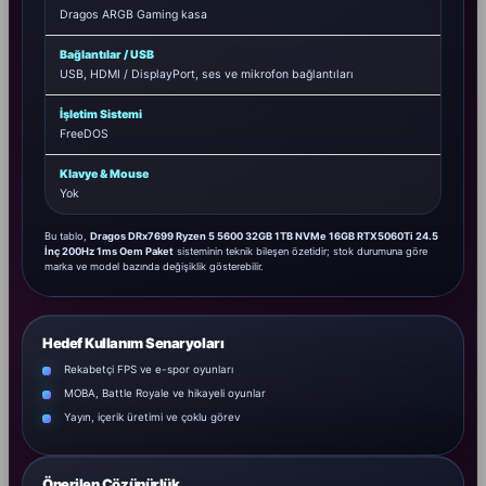
Dragos ARGB Gaming kasa
Bağlantılar / USB
USB, HDMI / DisplayPort, ses ve mikrofon bağlantıları
İşletim Sistemi
FreeDOS
Klavye & Mouse
Yok
Bu tablo,
Dragos DRx7699 Ryzen 5 5600 32GB 1TB NVMe 16GB RTX5060Ti 24.5
İnç 200Hz 1ms Oem Paket
sisteminin teknik bileşen özetidir; stok durumuna göre
marka ve model bazında değişiklik gösterebilir.
Hedef Kullanım Senaryoları
Rekabetçi FPS ve e-spor oyunları
MOBA, Battle Royale ve hikayeli oyunlar
Yayın, içerik üretimi ve çoklu görev
Önerilen Çözünürlük