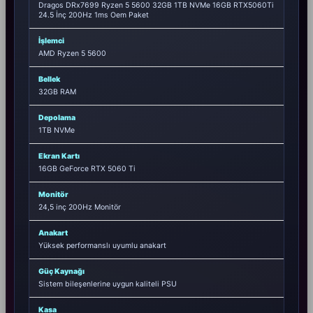
Dragos DRx7699 Ryzen 5 5600 32GB 1TB NVMe 16GB RTX5060Ti
24.5 İnç 200Hz 1ms Oem Paket
İşlemci
AMD Ryzen 5 5600
Bellek
32GB RAM
Depolama
1TB NVMe
Ekran Kartı
16GB GeForce RTX 5060 Ti
Monitör
24,5 inç 200Hz Monitör
Anakart
Yüksek performanslı uyumlu anakart
Güç Kaynağı
Sistem bileşenlerine uygun kaliteli PSU
Kasa