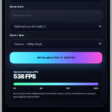
Ekran Kartı
Oyun / Ayar
ORTALAMA FPS'YI GÖSTER
Tahmini Ortalama FPS
538 FPS
30
60
120
240+
Bu sonuçlar örnek değerlendirme amaçlıdır; oyuna, sürücü sürümlerine ve ayarlara
göre değişiklik gösterebilir.