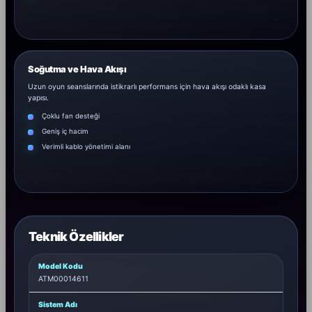
Soğutma ve Hava Akışı
Uzun oyun seanslarında istikrarlı performans için hava akışı odaklı kasa
yapısı.
Çoklu fan desteği
Geniş iç hacim
Verimli kablo yönetimi alanı
Teknik Özellikler
Model Kodu
ATM00014611
Sistem Adı