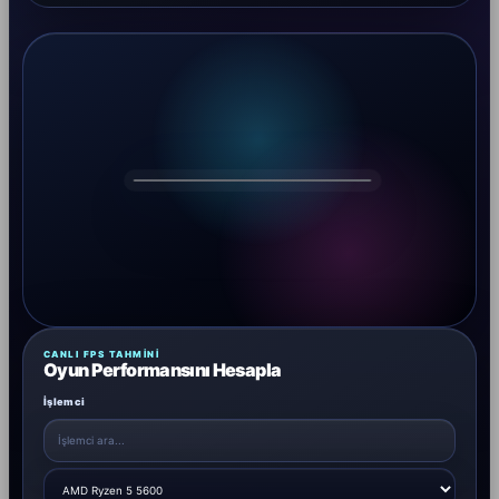
DRAGOS
CANLI FPS TAHMINI
Oyun Performansını Hesapla
İşlemci