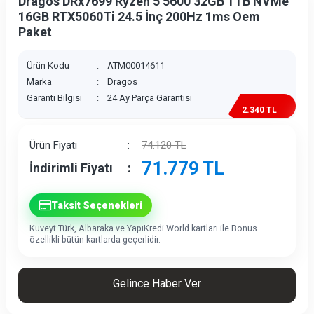
Dragos DRx7699 Ryzen 5 5600 32GB 1TB NVMe
16GB RTX5060Ti 24.5 İnç 200Hz 1ms Oem
Paket
Ürün Kodu
:
ATM00014611
Marka
:
Dragos
Garanti Bilgisi
:
24 Ay Parça Garantisi
2.340 TL
İndirim
Ürün Fiyatı
:
74.120
TL
71.779
TL
İndirimli Fiyatı
:
Taksit Seçenekleri
Kuveyt Türk, Albaraka ve YapıKredi World kartları ile Bonus
özellikli bütün kartlarda geçerlidir.
Gelince Haber Ver