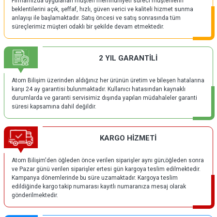
Firmamızda uygulanan müşteri memnuniyeti süreci müşterilerin
beklentilerini açık, şeffaf, hızlı, güven verici ve kaliteli hizmet sunma
anlayışı ile başlamaktadır. Satış öncesi ve satış sonrasında tüm
süreçlerimiz müşteri odaklı bir şekilde devam etmektedir.
2 YIL GARANTİLİ
Atom Bilişim üzerinden aldığınız her ürünün üretim ve bileşen hatalarına
karşı 24 ay garantisi bulunmaktadır. Kullanıcı hatasından kaynaklı
durumlarda ve garanti servisimiz dışında yapılan müdahaleler garanti
süresi kapsamına dahil değildir.
KARGO HİZMETİ
Atom Bilişim'den öğleden önce verilen siparişler aynı gün;öğleden sonra
ve Pazar günü verilen siparişler ertesi gün kargoya teslim edilmektedir.
Kampanya dönemlerinde bu süre uzamaktadır. Kargoya teslim
edildiğinde kargo takip numarası kayıtlı numaranıza mesaj olarak
gönderilmektedir.