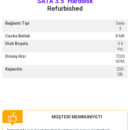
SATA 3.5'' Harddisk
Refurbished
Bağlantı Tipi
Sata
3
Cache Bellek
8 MB
Disk Boyutu
3.5
inç
Dönüş Hızı
7200
RPM
Kapasite
250
GB
MÜŞTERİ MEMNUNİYETİ