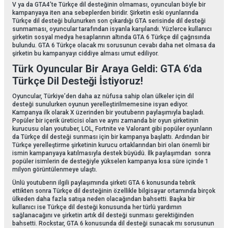
V ya da GTA4’te Türkçe dil desteğinin olmaması, oyuncuları böyle bir
kampanyaya iten ana sebeplerden biridir. Şirketin eski oyunlarında
Türkçe dil desteği bulunurken son çıkardığı GTA serisinde dil desteği
sunmaması, oyuncular tarafından isyanla karşılandı. Yüzlerce kullanıcı
şirketin sosyal medya hesaplarının altında GTA 6 Türkçe dil çağrısında
bulundu. GTA 6 Türkçe olacak mı sorusunun cevabı daha net olmasa da
şirketin bu kampanyayı ciddiye alması umut ediliyor.
Türk Oyuncular Bir Araya Geldi: GTA 6'da
Türkçe Dil Desteği İstiyoruz!
Oyuncular, Türkiye’den daha az nüfusa sahip olan ülkeler için dil
desteği sunulurken oyunun yerelleştirilmemesine isyan ediyor.
Kampanya ilk olarak X üzerinden bir youtuberın paylaşımıyla başladı.
Popüler bir içerik üreticisi olan ve aynı zamanda bir oyun şirketinin
kurucusu olan youtuber, LOL, Fortnite ve Valorant gibi popüler oyunların
da Türkçe dil desteği sunması için bir kampanya başlattı. Ardından bir
Türkçe yerelleştirme şirketinin kurucu ortaklarından biri olan önemli bir
ismin kampanyaya katılmasıyla destek büyüdü. İlk paylaşımdan sonra
popüler isimlerin de desteğiyle yükselen kampanya kısa süre içinde 1
milyon görüntülenmeye ulaştı.
Ünlü youtuberın ilgili paylaşımında şirketi GTA 6 konusunda tebrik
ettikten sonra Türkçe dil desteğinin özellikle bilgisayar ortamında birçok
ülkeden daha fazla satışa neden olacağından bahsetti. Başka bir
kullanıcı ise Türkçe dil desteği konusunda her türlü yardımın
sağlanacağını ve şirketin artık dil desteği sunması gerektiğinden
bahsetti. Rockstar, GTA 6 konusunda dil desteği sunacak mı sorusunun