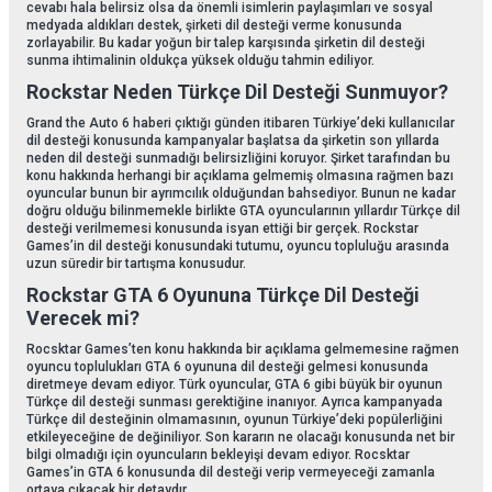
cevabı hala belirsiz olsa da önemli isimlerin paylaşımları ve sosyal
medyada aldıkları destek, şirketi dil desteği verme konusunda
zorlayabilir. Bu kadar yoğun bir talep karşısında şirketin dil desteği
sunma ihtimalinin oldukça yüksek olduğu tahmin ediliyor.
Rockstar Neden Türkçe Dil Desteği Sunmuyor?
Grand the Auto 6 haberi çıktığı günden itibaren Türkiye’deki kullanıcılar
dil desteği konusunda kampanyalar başlatsa da şirketin son yıllarda
neden dil desteği sunmadığı belirsizliğini koruyor. Şirket tarafından bu
konu hakkında herhangi bir açıklama gelmemiş olmasına rağmen bazı
oyuncular bunun bir ayrımcılık olduğundan bahsediyor. Bunun ne kadar
doğru olduğu bilinmemekle birlikte GTA oyuncularının yıllardır Türkçe dil
desteği verilmemesi konusunda isyan ettiği bir gerçek. Rockstar
Games’in dil desteği konusundaki tutumu, oyuncu topluluğu arasında
uzun süredir bir tartışma konusudur.
Rockstar GTA 6 Oyununa Türkçe Dil Desteği
Verecek mi?
Rocsktar Games’ten konu hakkında bir açıklama gelmemesine rağmen
oyuncu toplulukları GTA 6 oyununa dil desteği gelmesi konusunda
diretmeye devam ediyor. Türk oyuncular, GTA 6 gibi büyük bir oyunun
Türkçe dil desteği sunması gerektiğine inanıyor. Ayrıca kampanyada
Türkçe dil desteğinin olmamasının, oyunun Türkiye’deki popülerliğini
etkileyeceğine de değiniliyor. Son kararın ne olacağı konusunda net bir
bilgi olmadığı için oyuncuların bekleyişi devam ediyor. Rocsktar
Games’in GTA 6 konusunda dil desteği verip vermeyeceği zamanla
ortaya çıkacak bir detaydır.