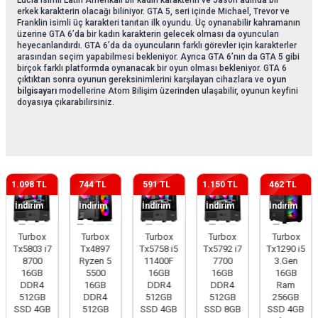
Lucia isimli Latin Amerikalı bir kadın karakterin ve Jason adında bir
erkek karakterin olacağı biliniyor. GTA 5, seri içinde Michael, Trevor ve
Franklin isimli üç karakteri tanıtan ilk oyundu. Üç oynanabilir kahramanın
üzerine GTA 6’da bir kadın karakterin gelecek olması da oyuncuları
heyecanlandırdı. GTA 6’da da oyuncuların farklı görevler için karakterler
arasından seçim yapabilmesi bekleniyor. Ayrıca GTA 6’nın da GTA 5 gibi
birçok farklı platformda oynanacak bir oyun olması bekleniyor. GTA 6
çıktıktan sonra oyunun gereksinimlerini karşılayan cihazlara ve
oyun
bilgisayarı
modellerine Atom Bilişim üzerinden ulaşabilir, oyunun keyfini
doyasıya çıkarabilirsiniz.
1.098 TL
744 TL
591 TL
1.150 TL
462 TL
İndirim
İndirim
İndirim
İndirim
İndirim
Turbox
Turbox
Turbox
Turbox
Turbox
Tx5803 i7
Tx4897
Tx5758 i5
Tx5792 i7
Tx1290 i5
8700
Ryzen 5
11400F
7700
3.Gen
16GB
5500
16GB
16GB
16GB
DDR4
16GB
DDR4
DDR4
Ram
512GB
DDR4
512GB
512GB
256GB
SSD 4GB
512GB
SSD 4GB
SSD 8GB
SSD 4GB