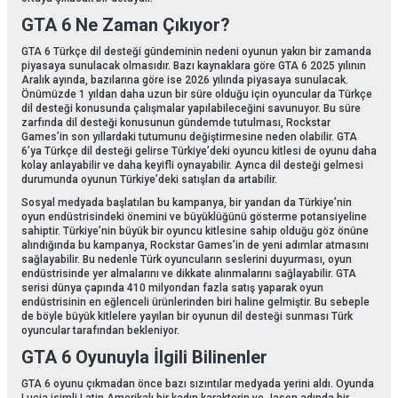
GTA 6 Ne Zaman Çıkıyor?
GTA 6 Türkçe dil desteği gündeminin nedeni oyunun yakın bir zamanda
piyasaya sunulacak olmasıdır. Bazı kaynaklara göre GTA 6 2025 yılının
Aralık ayında, bazılarına göre ise 2026 yılında piyasaya sunulacak.
Önümüzde 1 yıldan daha uzun bir süre olduğu için oyuncular da Türkçe
dil desteği konusunda çalışmalar yapılabileceğini savunuyor. Bu süre
zarfında dil desteği konusunun gündemde tutulması, Rockstar
Games’in son yıllardaki tutumunu değiştirmesine neden olabilir. GTA
6’ya Türkçe dil desteği gelirse Türkiye’deki oyuncu kitlesi de oyunu daha
kolay anlayabilir ve daha keyifli oynayabilir. Ayrıca dil desteği gelmesi
durumunda oyunun Türkiye’deki satışları da artabilir.
Sosyal medyada başlatılan bu kampanya, bir yandan da Türkiye’nin
oyun endüstrisindeki önemini ve büyüklüğünü gösterme potansiyeline
sahiptir. Türkiye’nin büyük bir oyuncu kitlesine sahip olduğu göz önüne
alındığında bu kampanya, Rockstar Games’in de yeni adımlar atmasını
sağlayabilir. Bu nedenle Türk oyuncuların seslerini duyurması, oyun
endüstrisinde yer almalarını ve dikkate alınmalarını sağlayabilir. GTA
serisi dünya çapında 410 milyondan fazla satış yaparak oyun
endüstrisinin en eğlenceli ürünlerinden biri haline gelmiştir. Bu sebeple
de böyle büyük kitlelere yayılan bir oyunun dil desteği sunması Türk
oyuncular tarafından bekleniyor.
GTA 6 Oyunuyla İlgili Bilinenler
GTA 6 oyunu çıkmadan önce bazı sızıntılar medyada yerini aldı. Oyunda