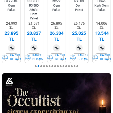
GTX750Ti
SSD 8GB
RX550
RX580
Ekran
Oem
RX580
Oem
Oem
Kartı Oem
Paket
256Bit
Paket
Paket
Paket
Oem
Paket
24.993
21.571
26.895
26.176
14.006
TL
TL
TL
TL
TL
23.895
20.827
26.304
25.025
13.544
TL
TL
TL
TL
TL
KARGO
KARGO
KARGO
KARGO
KARGO
BEDAVA
BEDAVA
BEDAVA
BEDAVA
BEDAVA