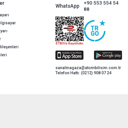
er
+90 553 554 54
WhatsApp
88
ayarı
Bilgisayar
ayarı
r
Bileşenleri
leri
sanalmagaza@atombilisim.com.tr
Telefon Hattı: (0212) 908 07 24