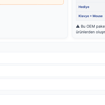
Hediye
Klavye + Mouse
⚠️ Bu OEM pakett
ürünlerden oluşm