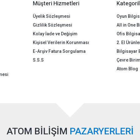
Müşteri Hizmetleri
Kategoril
Üyelik Sözleşmesi
Oyun Bilgis
Gizlilik Sözleşmesi
All in One 
Kolay İade ve Değişim
Ofis Bilgis
Kişisel Verilerin Korunması
2. El Ürünle
E-Arşiv Fatura Sorgulama
Bilgisayar 
S.S.S
Çevre Birim
Atom Blog
mesi
ATOM BİLİŞİM
PAZARYERLERİ