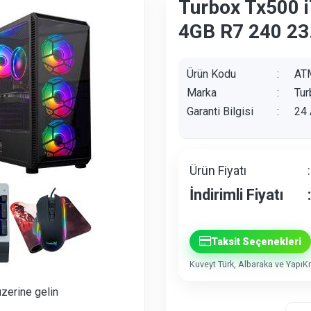
Turbox Tx500 
4GB R7 240 23
Ürün Kodu
:
AT
Marka
:
Tur
Garanti Bilgisi
:
24 
Ürün Fiyatı
:
İndirimli Fiyatı
:
Taksit Seçenekleri
Kuveyt Türk, Albaraka ve YapıKre
üzerine gelin