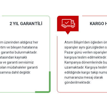
2 YIL GARANTİLİ
KARGO 
im üzerinden aldığınız her
Atom Bilişim'den öğleden ön
tim ve bileşen hatalarına
siparişler aynı gün;öğleden 
y garantisi bulunmaktadır.
Pazar günü verilen siparişler
hatasından kaynaklı
kargoya teslim edilmektedir.
 ve garanti servisimiz
Kampanya dönemlerinde bu
pılan müdahaleler garanti
uzamaktadır. Kargoya tesli
samına dahil değildir.
edildiğinde kargo takip numar
numaranıza mesaj olarak
gönderilmektedir.