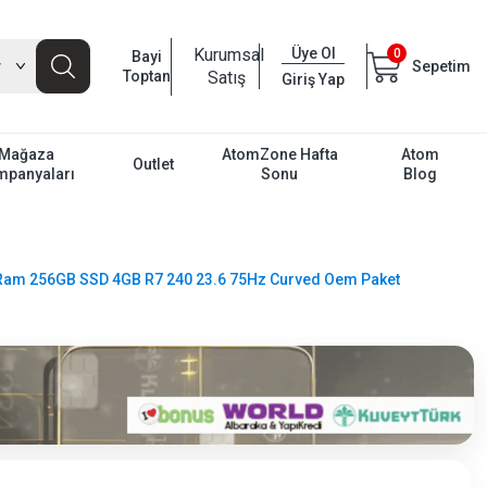
Kurumsal
Üye Ol
0
Bayi
Sepetim
Toptan
Satış
Giriş Yap
Mağaza
AtomZone Hafta
Atom
Outlet
mpanyaları
Sonu
Blog
 Ram 256GB SSD 4GB R7 240 23.6 75Hz Curved Oem Paket