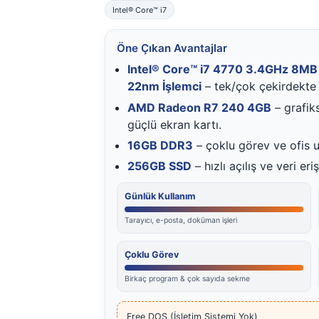
Intel® Core™ i7
Öne Çıkan Avantajlar
Intel® Core™ i7 4770 3.4GHz 8MB
22nm İşlemci
– tek/çok çekirdekte
AMD Radeon R7 240 4GB
– grafik
güçlü ekran kartı.
16GB DDR3
– çoklu görev ve ofis u
256GB SSD
– hızlı açılış ve veri eriş
Günlük Kullanım
Tarayıcı, e-posta, doküman işleri
Çoklu Görev
Birkaç program & çok sayıda sekme
Free DOS (İşletim Sistemi Yok)