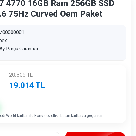
i7 4770 16GB Ram 256GB SSD
.6 75Hz Curved Oem Paket
M00000081
box
Ay Parça Garantisi
20.356
TL
19.014
TL
di World kartları ile Bonus özellikli bütün kartlarda geçerlidir.