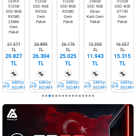
DDR4
512GB
512GB
256GB
512GB
512GB
SSD 4GB
SSD 8GB
SSD 4GB
SSD 4GB
SSD 8GB
RX550
RX580
Ekran
GT740
RX580
Oem
Oem
Kartı Oem
Oem
256Bit
Paket
Paket
Paket
Paket
Oem
Paket
21.571
26.895
26.176
12.350
16.027
TL
TL
TL
TL
TL
20.827
26.304
25.025
11.943
15.315
TL
TL
TL
TL
TL
KARGO
KARGO
KARGO
KARGO
KARGO
BEDAVA
BEDAVA
BEDAVA
BEDAVA
BEDAVA