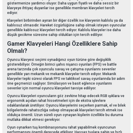
göstermenize yardımcı oluyor. Daha uygun fiyatlı ve daha sessiz bir
klavyeye ihtiyaç duyanlar ise genellikle membran klavyeleri tercih
ediyor.
Klavyeleri birbirinden ayıran bir diğer özellik ise klavyenin kablolu ya da
kablosuz olmasıdır. Hareket özgürlüğüne sahip olmak isteyen oyuncular
genellikle kablosuz klavyeleri tercih ediyor. Kablolu klavyeler ise daha
düşük gecikme süresine sahip oldukları için tercih ediliyor.
Gamer Klavyeleri Hangi Özelliklere Sahip
Olmalı?
Oyuncu klavyesi seçimi oynadığınız oyun türüne göre değişiklik
gösterebiliyor. Örneğin birinci şahıs nişancı oyunları (FPS) ve battle
arena tarzında çok oyunculu savaş ve çatışma oyunlarını sevenler
genellikle yarı mekanik ve mekanik klavyeler tercih ediyor. Mekanik
klavyeler tepki süresi olarak FPS ve taktiksel savaş oyunlarında bir adım
öne geçmenizi sağlıyor. Simülasyon ve basit eğlence oyunlarını
sevenler için normal oyuncu klavyeleri tavsiye ediliyor.
Oyuncu klavyeleri oyuncuların göz zevkine hitap edecek RGB ışıklara ve
ergonomik açıdan rahat hissetmeleri için de ekstra işlevlere
odaklanılarak üretiliyor. Oyuncu klavyelerini seçerken parmak, el ve bilek
bölgelerinde rahatsızlığa sebep olmayacak klavyeleri tercih etmek ise
oldukça önemli. Uzun süreli oyun oynayan kişilerin özellikle bu duruma
mutlaka dikkat etmesi gerekiyor.
Oyun oynarken tuş kombinasyonunu rahat yapabilmek oyuncunun
performansını önemli derecede etkiliyor. Hassas tuşlara sahip ve hızlı