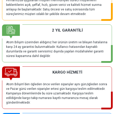
Firmamızda uygulanan müşteri memnuniyeti süreci müşterilerin
beklentilerini açık, şeffaf, hızlı, güven verici ve kaliteli hizmet sunma
anlayışı ile başlamaktadır. Satış öncesi ve satış sonrasında tüm
süreçlerimiz müşteri odaklı bir şekilde devam etmektedir.
2 YIL GARANTİLİ
Atom Bilişim üzerinden aldığınız her ürünün üretim ve bileşen hatalarına
karşı 24 ay garantisi bulunmaktadır. Kullanıcı hatasından kaynaklı
durumlarda ve garanti servisimiz dışında yapılan müdahaleler garanti
süresi kapsamına dahil değildir.
KARGO HİZMETİ
Atom Bilişim'den öğleden önce verilen siparişler aynı gün;öğleden sonra
ve Pazar günü verilen siparişler ertesi gün kargoya teslim edilmektedir.
Kampanya dönemlerinde bu süre uzamaktadır. Kargoya teslim
edildiğinde kargo takip numarası kayıtlı numaranıza mesaj olarak
gönderilmektedir.