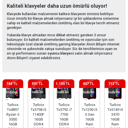
Kaliteli klavyeler daha uzun ömürlü oluyor!
Klavyede kullanılan malzemenin kalitesi klavyenin ömrünü belirliyor.
Uzun ömürlü bir klavye almak istiyorsanız iyi bir ışıklandırma sistemine
sahip ve kaliteli malzemelerden üretilmiş olan bir klavye tercih etmeniz
gerekiyor.
Yukarıda klavye almadan önce dikkat etmeniz gereken 3 unsur
bulunuyor. En kaliteli malzemelerden üretilmiş ve oyuncular için son
teknolojiyle özel olarak üretilmiş gaming klavyeler Atom Bilişim internet
sitesinde ve şubesinde satışa sunuluyor. Siz de tercihlerinize uyan ve
en iyi performansı sunan
oyuncu klavyesi
satın almak istiyorsanız
Atom Bilişim'i ziyaret edebilirsiniz.
744 TL
591 TL
1.150 TL
407 TL
712 TL
İndirim
İndirim
İndirim
İndirim
İndirim
Turbox
Turbox
Turbox
Turbox
Turbox
Tx4897
Tx5758 i5
Tx5792 i7
Tx1290 i5
Tx5149 i5
Ryzen 5
11400F
7700
3.Gen
3470
5500
16GB
16GB
16GB
16GB
16GB
DDR4
DDR4
Ram
Ram