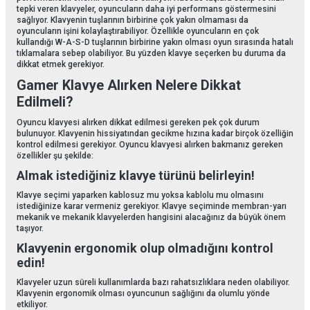
tepki veren klavyeler, oyuncuların daha iyi performans göstermesini
sağlıyor. Klavyenin tuşlarının birbirine çok yakın olmaması da
oyuncuların işini kolaylaştırabiliyor. Özellikle oyuncuların en çok
kullandığı W-A-S-D tuşlarının birbirine yakın olması oyun sırasında hatalı
tıklamalara sebep olabiliyor. Bu yüzden klavye seçerken bu duruma da
dikkat etmek gerekiyor.
Gamer Klavye Alırken Nelere Dikkat
Edilmeli?
Oyuncu klavyesi alırken dikkat edilmesi gereken pek çok durum
bulunuyor. Klavyenin hissiyatından gecikme hızına kadar birçok özelliğin
kontrol edilmesi gerekiyor. Oyuncu klavyesi alırken bakmanız gereken
özellikler şu şekilde:
Almak istediğiniz klavye türünü belirleyin!
Klavye seçimi yaparken kablosuz mu yoksa kablolu mu olmasını
istediğinize karar vermeniz gerekiyor. Klavye seçiminde membran-yarı
mekanik ve mekanik klavyelerden hangisini alacağınız da büyük önem
taşıyor.
Klavyenin ergonomik olup olmadığını kontrol
edin!
Klavyeler uzun süreli kullanımlarda bazı rahatsızlıklara neden olabiliyor.
Klavyenin ergonomik olması oyuncunun sağlığını da olumlu yönde
etkiliyor.