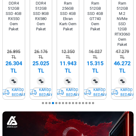
DDR4
DDR4
Ram
Ram
Ram
512GB
512GB
256GB
512GB
512GB
SSD 4GB
SSD 8GB
SSD 4GB
SSD 4GB
M.2
RX550
RX580
Ekran
GT740
NVMe
Oem
Oem
Kartı Oem
Oem
SSD
Paket
Paket
Paket
Paket
12GB
RTX3060
Oem
Paket
26.895
26.176
12.350
16.027
47.279
TL
TL
TL
TL
TL
26.304
25.025
11.943
15.315
46.272
TL
TL
TL
TL
TL
KARGO
KARGO
KARGO
KARGO
KARGO
BEDAVA
BEDAVA
BEDAVA
BEDAVA
BEDAVA