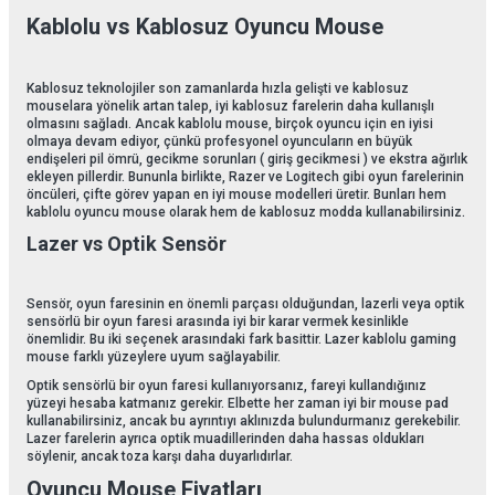
Kablolu vs Kablosuz Oyuncu Mouse
Kablosuz teknolojiler son zamanlarda hızla gelişti ve kablosuz
mouselara yönelik artan talep, iyi kablosuz farelerin daha kullanışlı
olmasını sağladı. Ancak kablolu mouse, birçok oyuncu için en iyisi
olmaya devam ediyor, çünkü profesyonel oyuncuların en büyük
endişeleri pil ömrü, gecikme sorunları ( giriş gecikmesi ) ve ekstra ağırlık
ekleyen pillerdir. Bununla birlikte, Razer ve Logitech gibi oyun farelerinin
öncüleri, çifte görev yapan en iyi mouse modelleri üretir. Bunları hem
kablolu oyuncu mouse olarak hem de kablosuz modda kullanabilirsiniz.
Lazer vs Optik Sensör
Sensör, oyun faresinin en önemli parçası olduğundan, lazerli veya optik
sensörlü bir oyun faresi arasında iyi bir karar vermek kesinlikle
önemlidir. Bu iki seçenek arasındaki fark basittir. Lazer kablolu gaming
mouse farklı yüzeylere uyum sağlayabilir.
Optik sensörlü bir oyun faresi kullanıyorsanız, fareyi kullandığınız
yüzeyi hesaba katmanız gerekir. Elbette her zaman iyi bir mouse pad
kullanabilirsiniz, ancak bu ayrıntıyı aklınızda bulundurmanız gerekebilir.
Lazer farelerin ayrıca optik muadillerinden daha hassas oldukları
söylenir, ancak toza karşı daha duyarlıdırlar.
Oyuncu Mouse Fiyatları