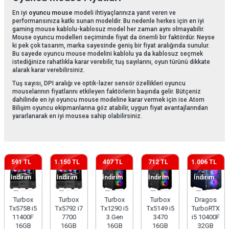
En iyi
oyuncu mouse
modeli ihtiyaçlarınıza yanıt veren ve
performansınıza katkı sunan modeldir. Bu nedenle herkes için en iyi
gaming mouse kablolu-kablosuz model her zaman aynı olmayabilir.
Mouse oyuncu modelleri seçiminde fiyat da önemli bir faktördür. Neyse
ki pek çok tasarım, marka sayesinde geniş bir fiyat aralığında sunulur.
Bu sayede oyuncu mouse modelini kablolu ya da kablosuz seçmek
istediğinize rahatlıkla karar verebilir, tuş sayılarını, oyun türünü dikkate
alarak karar verebilirsiniz.
Tuş sayısı, DPI aralığı ve optik-lazer sensör özellikleri oyuncu
mouselarının fiyatlarını etkileyen faktörlerin başında gelir. Bütçeniz
dahilinde en iyi oyuncu mouse modeline karar vermek için ise Atom
Bilişim oyuncu ekipmanlarına göz atabilir, uygun fiyat avantajlarından
yararlanarak en iyi mousea sahip olabilirsiniz.
591 TL
1.150 TL
407 TL
712 TL
1.006 TL
İndirim
İndirim
İndirim
İndirim
İndirim
Turbox
Turbox
Turbox
Turbox
Dragos
Tx5758 i5
Tx5792 i7
Tx1290 i5
Tx5149 i5
TurboRTX
11400F
7700
3.Gen
3470
i5 10400F
16GB
16GB
16GB
16GB
32GB