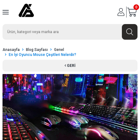
0
Anasayfa
Blog Sayfası
Genel
En İyi Oyuncu Mouse Çeşitleri Nelerdir?
GERI