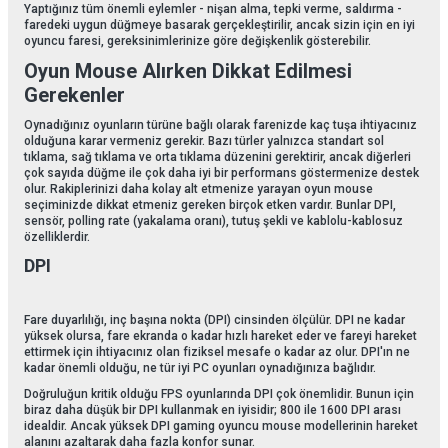
Yaptığınız tüm önemli eylemler - nişan alma, tepki verme, saldırma -
faredeki uygun düğmeye basarak gerçekleştirilir, ancak sizin için en iyi
oyuncu faresi, gereksinimlerinize göre değişkenlik gösterebilir.
Oyun Mouse Alırken Dikkat Edilmesi
Gerekenler
Oynadığınız oyunların türüne bağlı olarak farenizde kaç tuşa ihtiyacınız
olduğuna karar vermeniz gerekir. Bazı türler yalnızca standart sol
tıklama, sağ tıklama ve orta tıklama düzenini gerektirir, ancak diğerleri
çok sayıda düğme ile çok daha iyi bir performans göstermenize destek
olur. Rakiplerinizi daha kolay alt etmenize yarayan oyun mouse
seçiminizde dikkat etmeniz gereken birçok etken vardır. Bunlar DPI,
sensör, polling rate (yakalama oranı), tutuş şekli ve kablolu-kablosuz
özelliklerdir.
DPI
Fare duyarlılığı, inç başına nokta (DPI) cinsinden ölçülür. DPI ne kadar
yüksek olursa, fare ekranda o kadar hızlı hareket eder ve fareyi hareket
ettirmek için ihtiyacınız olan fiziksel mesafe o kadar az olur. DPI'ın ne
kadar önemli olduğu, ne tür iyi PC oyunları oynadığınıza bağlıdır.
Doğruluğun kritik olduğu FPS oyunlarında DPI çok önemlidir. Bunun için
biraz daha düşük bir DPI kullanmak en iyisidir; 800 ile 1600 DPI arası
idealdir. Ancak yüksek DPI gaming oyuncu mouse modellerinin hareket
alanını azaltarak daha fazla konfor sunar.