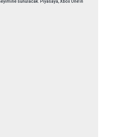
eyimine sunulacak. Piyasaya, Xbox One’ın