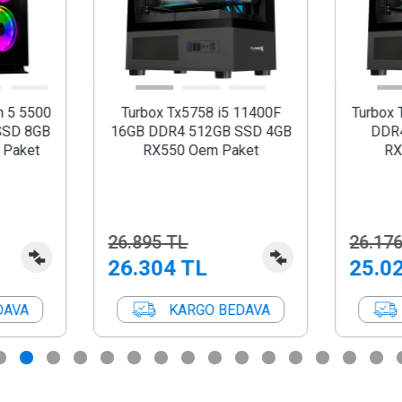
11400F
Turbox Tx5792 i7 7700 16GB
Turbox 
SSD 4GB
DDR4 512GB SSD 8GB
Ram 25
ket
RX580 Oem Paket
K
26.176
TL
12.35
25.025
TL
11.9
DAVA
KARGO BEDAVA