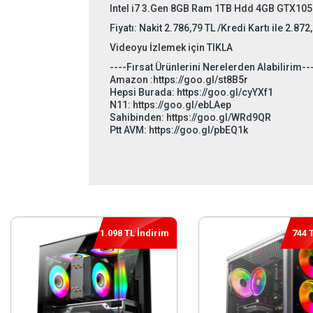
Intel i7 3.Gen 8GB Ram 1TB Hdd 4GB GTX1050
Fiyatı: Nakit
2.786,79 TL /Kredi Kartı ile 2.872
Videoyu İzlemek için TIKLA
----Fırsat Ürünlerini Nerelerden Alabilirim--
Amazon :https://goo.gl/st8B5r
Hepsi Burada: https://goo.gl/cyYXf1
N11: https://goo.gl/ebLAep
Sahibinden: https://goo.gl/WRd9QR
Ptt AVM: https://goo.gl/pbEQ1k
744 TL İndirim
591 