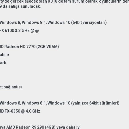
ty’de gerçekleşecek olan X018 de tam sürüm olarak, oyuncuların den
19 da satışa sunulacak.
Windows 8, Windows 8.1, Windows 10 (64bit versiyonları)
 FX 6100 3.3 GHz @ @
MD Radeon HD 7770 (2GB VRAM)
abilir
artı
t bağlantısı
Windows 8, Windows 8.1, Windows 10 (yalnızca 64bit sürümleri)
AMD FX-8350 @ 4.0 GHz
eya AMD Radeon R9 290 (4GB) veya daha iyi