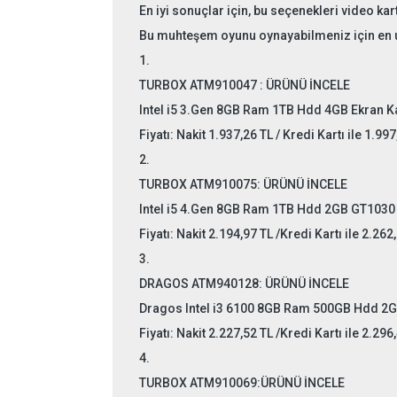
En iyi sonuçlar için, bu seçenekleri video kar
Bu muhteşem oyunu oynayabilmeniz için en uyg
1.
TURBOX ATM910047 :
ÜRÜNÜ İNCELE
Intel i5 3.Gen 8GB Ram 1TB Hdd 4GB Ekran K
Fiyatı: Nakit
1.937,26 TL / Kredi Kartı ile 1.997
2.
TURBOX ATM910075:
ÜRÜNÜ İNCELE
Intel i5 4.Gen 8GB Ram 1TB Hdd 2GB GT1030 
Fiyatı: Nakit
2.194,97 TL /Kredi Kartı ile 2.262
3.
DRAGOS
ATM940128:
ÜRÜNÜ İNCELE
Dragos Intel i3 6100 8GB Ram 500GB Hdd 2G
Fiyatı: Nakit
2.227,52 TL /Kredi Kartı ile 2.296
4.
TURBOX
ATM910069:
ÜRÜNÜ İNCELE