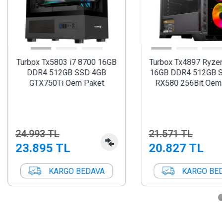
Turbox Tx4897 Ryzen 5 5500
Turbox Tx5758 i5 
16GB DDR4 512GB SSD 8GB
16GB DDR4 512GB 
RX580 256Bit Oem Paket
RX550 Oem Pa
21.571
TL
26.895
TL
20.827
TL
26.304
TL
KARGO BEDAVA
KARGO BE