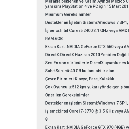
Merakla beklenen ve Kasım Ayında Mexico Ci
yanı sıra PlayStation 4 ve PC için 15 Mart 20
Minimum Gereksinimler
Desteklenen İşletim Sistemi:
Windows 7 SP1, 
İşlemci:
Intel Core i5 2400 3.1 GHz veya AMD
RAM:
6GB
Ekran Kartı:
NVIDIA GeForce GTX 560 veya A
DirectX:
DirectX Haziran 2010 Yeniden Dağıtıl
Ses:
En son sürücülerle DirectX uyumlu ses k
Sabit Sürücü:
40 GB kullanılabilir alan
Çevre Birimleri:
Klavye, Fare, Kulaklık
Çok Oyunculu:
512 kps yukarı yönde geniş ban
Önerilen Gereksinimler
Desteklenen İşletim Sistemi:
Windows 7 SP1, 
İşlemci:
Intel Core i7-3770 @ 3.5 GHz veya 
8
Ekran Kartı:
NVIDIA GeForce GTX 970 (4GB) v