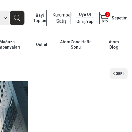
Kurumsal
Üye Ol
0
Bayi
Sepetim
Toptan
Satış
Giriş Yap
Mağaza
AtomZone Hafta
Atom
Outlet
mpanyaları
Sonu
Blog
GERI