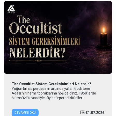
The Occultist Sistem Gereksinimleri Nelerdir?
Yoğun bir sis perdesinin ardında yatan Godstone
Adası’nın nemli topraklarına hoş geldiniz. 1950’lerde
ölümsüzlük vaadiyle tüyler ürpertici ritüeller
gerçekleştiren acımasız Lord Redler ve...
31.07.2026
DEVAMINI OKU