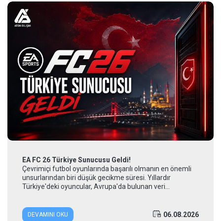
EA FC 26 Türkiye Sunucusu Geldi!
Çevrimiçi futbol oyunlarında başarılı olmanın en önemli
unsurlarından biri düşük gecikme süresi. Yıllardır
Türkiye'deki oyuncular, Avrupa'da bulunan veri
merkezlerine bağlandıkları için çevrimiçi...
06.08.2026
DEVAMINI OKU