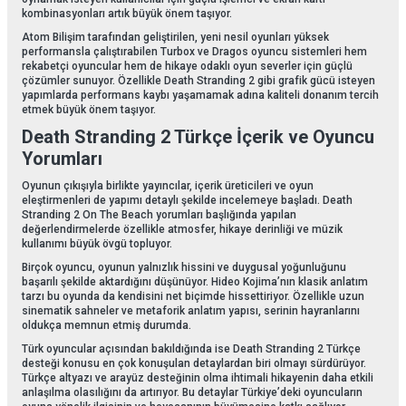
kombinasyonları artık büyük önem taşıyor.
Atom Bilişim tarafından geliştirilen, yeni nesil oyunları yüksek
performansla çalıştırabilen Turbox ve Dragos oyuncu sistemleri hem
rekabetçi oyuncular hem de hikaye odaklı oyun severler için güçlü
çözümler sunuyor. Özellikle Death Stranding 2 gibi grafik gücü isteyen
yapımlarda performans kaybı yaşamamak adına kaliteli donanım tercih
etmek büyük önem taşıyor.
Death Stranding 2 Türkçe İçerik ve Oyuncu
Yorumları
Oyunun çıkışıyla birlikte yayıncılar, içerik üreticileri ve oyun
eleştirmenleri de yapımı detaylı şekilde incelemeye başladı. Death
Stranding 2 On The Beach yorumları başlığında yapılan
değerlendirmelerde özellikle atmosfer, hikaye derinliği ve müzik
kullanımı büyük övgü topluyor.
Birçok oyuncu, oyunun yalnızlık hissini ve duygusal yoğunluğunu
başarılı şekilde aktardığını düşünüyor. Hideo Kojima’nın klasik anlatım
tarzı bu oyunda da kendisini net biçimde hissettiriyor. Özellikle uzun
sinematik sahneler ve metaforik anlatım yapısı, serinin hayranlarını
oldukça memnun etmiş durumda.
Türk oyuncular açısından bakıldığında ise Death Stranding 2 Türkçe
desteği konusu en çok konuşulan detaylardan biri olmayı sürdürüyor.
Türkçe altyazı ve arayüz desteğinin olma ihtimali hikayenin daha etkili
anlaşılma olasılığını da artırıyor. Bu detaylar Türkiye’deki oyuncuların