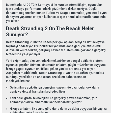
Bu noktada %100 Türk Sermayesi ile kurulan Atom Bilişim, oyuncular
için sunduğu performans odaklı çözümlerle dikkat çekiyor. Güçlü
donanım seçenekleri sunan Turbox ve Dragos markaları, yeni nesil oyun
deneyimi yaşamak isteyen kullanıcılar için önemli alternatifler arasında
yer alıyor.
Death Stranding 2 On The Beach Neler
Sunuyor?
Death Stranding 2: On the Beach pek çok açıdan seriyi bir üst seviyeye
taşımayı hedefliyor. Oyuncular bu yapımda daha geniş ve etkileşimli
dünyaları keşfederken, gelişmiş çevresel sistemlerle çok daha gerçekçi
bir tecrübe yaşayabiliyor.
Yeni ekipmanlar, aksiyon odaklı mekanikler ve sosyal bağlantı sistemi
oynanışı çeşitlendirirken; sinematik anlatım, güçlü müzikler ve duygusal
hikaye yapısı oyunun en dikkat çeken yönleri arasında yer alıyor.
Aşağıdaki maddelerde, Death Stranding 2: On the Beach’in oyunculara
sunduğu yenilikleri ve öne çıkan özellikleri daha yakından
inceleyebilirsiniz:
Geliştirilmiş açık dünya deneyimi sayesinde oyuncular çok daha
geniş ve detaylı haritaları keşfedebiliyor.
Yeni nesil grafik teknolojileri ile gerçekçi çevre tasarımları, yüz
animasyonları ve sinematik sahneler dikkat çekiyor.
Hikaye anlatımı ilk oyuna göre daha derin ve daha duygusal bir yapıya
sahip olmasıyla öne çıkıyor.