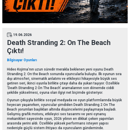
19.06.2026
Death Stranding 2: On The Beach
Çıktı!
Bilgisayar Oyunları
Hideo Kojima’nın uzun süredir merakla beklenen yeni oyunu Death
Stranding 2: On the Beach sonunda oyuncularla buluştu. İlk oyunun sıra
dışı atmosferi, sinematik anlatımı ve etkileyici hikayesiyle büyük ses
getiren seri, ikinci oyunla birlikte çıtayı daha da yukarı taşıyor. Özellikle
‘Death Stranding 2 On The Beach’ aramalarının son dönemde ciddi
şekilde yükselmesi, oyuna olan ilgiyi net biçimde gösteriyor.
Oyunun çıkışıyla birlikte sosyal medyada ve oyun platformlarında büyük
heyecan yaşanırken, oyuncular şimdiden Death Stranding 2 On The
Beach yorumları başlıkları altında düşüncelerini paylaşmaya başladı.
Gelişmiş grafik motoru, etkileyici ses tasarımı ve yeni oynanış
mekanikleri sayesinde oyun, 2026 yılının en dikkat çeken yapımları
arasında yerini aldı. Özellikle yüksek performans isteyen yapısı
nedeniyle güçlü sistem ihtiyacı da oyuncuların gündeminde.