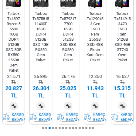
İndirim
İndirim
İndirim
İndirim
İndirim
Turbox
Turbox
Turbox
Turbox
Turbox
Tx4897
Tx5758 i5
Tx5792 i7
Tx1290 i5
Tx5149 i5
Ryzen 5
11400F
7700
3.Gen
3470
5500
16GB
16GB
16GB
16GB
16GB
DDR4
DDR4
Ram
Ram
DDR4
512GB
512GB
256GB
512GB
512GB
SSD 4GB
SSD 8GB
SSD 4GB
SSD 4GB
SSD 8GB
RX550
RX580
Ekran
GT740
RX580
Oem
Oem
Kartı Oem
Oem
256Bit
Paket
Paket
Paket
Paket
Oem
Paket
21.571
26.895
26.176
12.350
16.027
TL
TL
TL
TL
TL
20.827
26.304
25.025
11.943
15.315
TL
TL
TL
TL
TL
KARGO
KARGO
KARGO
KARGO
KARGO
BEDAVA
BEDAVA
BEDAVA
BEDAVA
BEDAVA