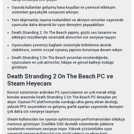
Oyunda kullanılan gelişmiş hava koşulları ve çevresel etkileşim
sistemleri gerçekçilik seviyesini artırıyor.
Yeni ekipmanlar, taşıma mekanikleri ve aksiyon unsurları sayesinde
oyuncular daha dinamik bir oyun deneyimi yaşayabiliyor.
Death Stranding 2: On The Beach yapımı, güçlü ses tasarımı ve
etkileyici müzikleriyle sinematik atmosferi üst seviyeye taşıyor.
Oyuncuların çevrimiçi bağlantı sistemiyle birbirlerine destek
olabilmesi, serinin sosyal oynanış yapısını korumaya devam ediyor.
Death Stranding 2 On The Beach yorumları incelendiğinde,
oyuncuların en çok atmosfer, hikaye ve görsel kaliteyi övdüğü
görülüyor.
Death Stranding 2 On The Beach PC ve
Steam Heyecanı
Konsol sürümünün ardından PC oyuncularının en çok merak ettiği
konular arasında Death Stranding 2 On The Beach PC detayları yer
alıyor. Oyunun PC platformunda sunduğu ultra geniş ekran desteği,
yüksek FPS seçenekleri ve gelişmiş grafik ayarları sayesinde deneyim
çok daha üst seviyeye taşınıyor.
Steam kullanıcıları ise oyunun optimizasyon performansından oldukça
memnun görünüyor. Özellikle SSD destekli sistemlerde yükleme
sürelerinin minimum seviyeye iniyor. Yüksek çözünürlükte oyun
oynamak isteyen kullanıcılar için güçlü işlemci ve ekran kartı