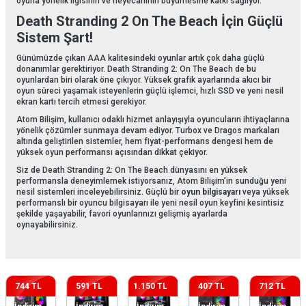
oyuna yönelik ilgisinin ve heyecanının büyümesine katkı sağlıyor.
Death Stranding 2 On The Beach İçin Güçlü
Sistem Şart!
Günümüzde çıkan AAA kalitesindeki oyunlar artık çok daha güçlü
donanımlar gerektiriyor. Death Stranding 2: On The Beach de bu
oyunlardan biri olarak öne çıkıyor. Yüksek grafik ayarlarında akıcı bir
oyun süreci yaşamak isteyenlerin güçlü işlemci, hızlı SSD ve yeni nesil
ekran kartı tercih etmesi gerekiyor.
Atom Bilişim, kullanıcı odaklı hizmet anlayışıyla oyuncuların ihtiyaçlarına
yönelik çözümler sunmaya devam ediyor. Turbox ve Dragos markaları
altında geliştirilen sistemler, hem fiyat-performans dengesi hem de
yüksek oyun performansı açısından dikkat çekiyor.
Siz de Death Stranding 2: On The Beach dünyasını en yüksek
performansla deneyimlemek istiyorsanız, Atom Bilişim’in sunduğu yeni
nesil sistemleri inceleyebilirsiniz. Güçlü bir
oyun bilgisayarı
veya yüksek
performanslı bir oyuncu bilgisayarı ile yeni nesil oyun keyfini kesintisiz
şekilde yaşayabilir, favori oyunlarınızı gelişmiş ayarlarda
oynayabilirsiniz.
744 TL
591 TL
1.150 TL
407 TL
712 TL