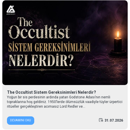
The Occultist Sistem Gereksinimleri Nelerdir?
Yoğun bir sis perdesinin ardında yatan Godstone Adası’nın nemli
topraklarına hoş geldiniz. 1950’lerde ölümsüzlük vaadiyle tüyler ürpertici
ritüeller gerçekleştiren acımasız Lord Redler ve...
31.07.2026
DEVAMINI OKU