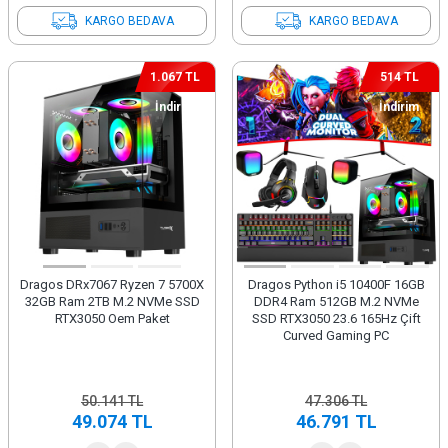
KARGO BEDAVA
KARGO BEDAVA
1.067 TL
514 TL
İndirim
İndirim
Dragos DRx7067 Ryzen 7 5700X
Dragos Python i5 10400F 16GB
32GB Ram 2TB M.2 NVMe SSD
DDR4 Ram 512GB M.2 NVMe
RTX3050 Oem Paket
SSD RTX3050 23.6 165Hz Çift
Curved Gaming PC
50.141
TL
47.306
TL
49.074
TL
46.791
TL