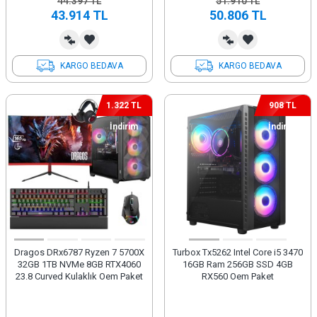
44.397
TL
51.910
TL
43.914
TL
50.806
TL
KARGO BEDAVA
KARGO BEDAVA
1.322 TL
908 TL
İndirim
İndirim
Dragos DRx6787 Ryzen 7 5700X
Turbox Tx5262 Intel Core i5 3470
32GB 1TB NVMe 8GB RTX4060
16GB Ram 256GB SSD 4GB
23.8 Curved Kulaklık Oem Paket
RX560 Oem Paket