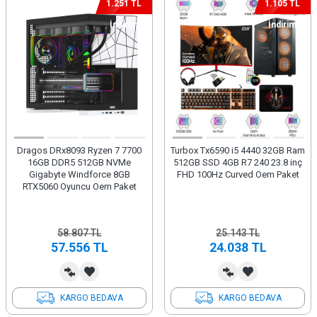
1.251 TL
1.105 TL
İndirim
İndirim
Dragos DRx8093 Ryzen 7 7700
Turbox Tx6590 i5 4440 32GB Ram
16GB DDR5 512GB NVMe
512GB SSD 4GB R7 240 23.8 inç
Gigabyte Windforce 8GB
FHD 100Hz Curved Oem Paket
RTX5060 Oyuncu Oem Paket
58.807
TL
25.143
TL
57.556
TL
24.038
TL
KARGO BEDAVA
KARGO BEDAVA