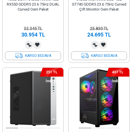
RX550 GDDR5 23.6 75Hz DUAL
GT740 GDDR5 23.6 75Hz Curved
Curved Oem Paket
Çift Monitör Oem Paket
32.345
TL
25.830
TL
30.954
TL
24.695
TL
KARGO BEDAVA
KARGO BEDAVA
251 TL
407 TL
İndirim
İndirim