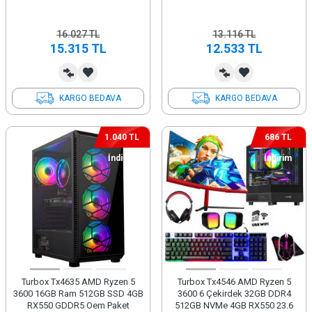
16.027
TL
13.116
TL
15.315
TL
12.533
TL
KARGO BEDAVA
KARGO BEDAVA
1.040 TL
686 TL
İndirim
İndirim
Turbox Tx4635 AMD Ryzen 5
Turbox Tx4546 AMD Ryzen 5
3600 16GB Ram 512GB SSD 4GB
3600 6 Çekirdek 32GB DDR4
RX550 GDDR5 Oem Paket
512GB NVMe 4GB RX550 23.6