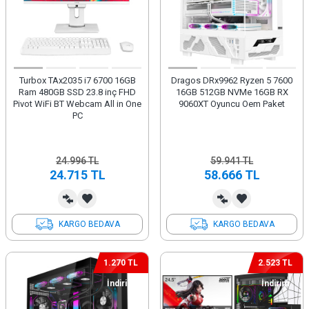
Turbox TAx2035 i7 6700 16GB
Dragos DRx9962 Ryzen 5 7600
Ram 480GB SSD 23.8 inç FHD
16GB 512GB NVMe 16GB RX
Pivot WiFi BT Webcam All in One
9060XT Oyuncu Oem Paket
PC
24.996
TL
59.941
TL
24.715
TL
58.666
TL
KARGO BEDAVA
KARGO BEDAVA
1.270 TL
2.523 TL
İndirim
İndirim