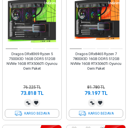
İndirim
İndirim
Dragos DRx8369 Ryzen 5
Dragos DRx8465 Ryzen 7
7500X3D 16GB DDR5 512GB
7800X3D 16GB DDR5 512GB
NVMe 16GB RTX5060Ti Oyuncu
NVMe 16GB RTX5060Ti Oyuncu
Oem Paket
Oem Paket
76.225
TL
81.780
TL
73.818
TL
79.197
TL
KARGO BEDAVA
KARGO BEDAVA