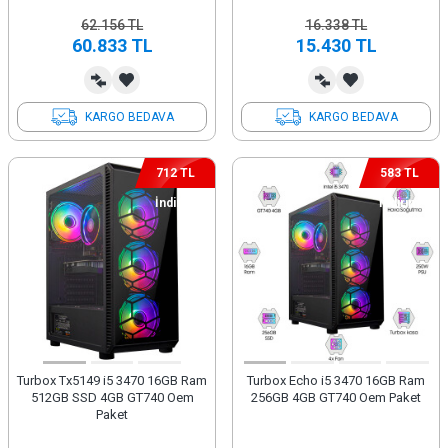
62.156
TL
16.338
TL
60.833
TL
15.430
TL
KARGO BEDAVA
KARGO BEDAVA
712 TL
583 TL
İndirim
İndirim
Turbox Tx5149 i5 3470 16GB Ram
Turbox Echo i5 3470 16GB Ram
512GB SSD 4GB GT740 Oem
256GB 4GB GT740 Oem Paket
Paket