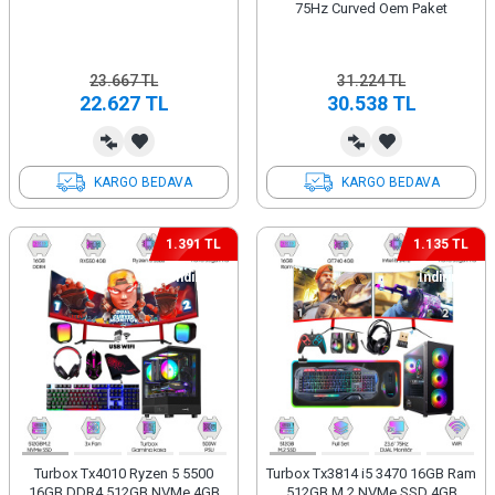
75Hz Curved Oem Paket
23.667
TL
31.224
TL
22.627
TL
30.538
TL
KARGO BEDAVA
KARGO BEDAVA
1.391 TL
1.135 TL
İndirim
İndirim
Turbox Tx4010 Ryzen 5 5500
Turbox Tx3814 i5 3470 16GB Ram
16GB DDR4 512GB NVMe 4GB
512GB M.2 NVMe SSD 4GB