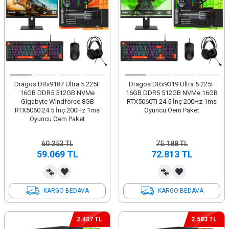
Dragos DRx9187 Ultra 5 225F
Dragos DRx9319 Ultra 5 225F
16GB DDR5 512GB NVMe
16GB DDR5 512GB NVMe 16GB
Gigabyte Windforce 8GB
RTX5060Ti 24.5 İnç 200Hz 1ms
RTX5060 24.5 İnç 200Hz 1ms
Oyuncu Oem Paket
Oyuncu Oem Paket
60.353
TL
75.188
TL
59.069
TL
72.813
TL
KARGO BEDAVA
KARGO BEDAVA
2.407 TL
2.583 TL