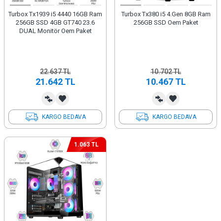
Turbox Tx1939 i5 4440 16GB Ram
Turbox Tx380 i5 4.Gen 8GB Ram
256GB SSD 4GB GT740 23.6
256GB SSD Oem Paket
DUAL Monitör Oem Paket
22.637
TL
10.702
TL
21.642
TL
10.467
TL
KARGO BEDAVA
KARGO BEDAVA
1.063 TL
İndirim