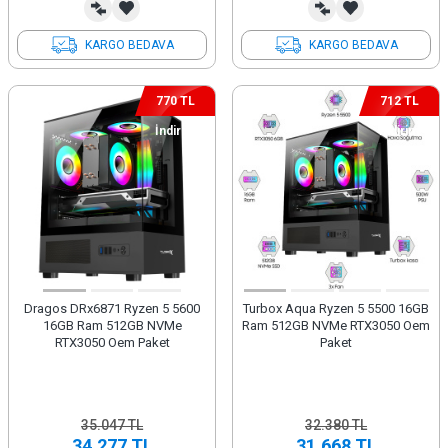
KARGO BEDAVA
KARGO BEDAVA
770 TL
712 TL
İndirim
İndirim
Dragos DRx6871 Ryzen 5 5600
Turbox Aqua Ryzen 5 5500 16GB
16GB Ram 512GB NVMe
Ram 512GB NVMe RTX3050 Oem
RTX3050 Oem Paket
Paket
35.047
TL
32.380
TL
34.277
TL
31.668
TL