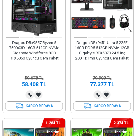
Dragos DRx9857 Ryzen 5
Dragos DRx9451 Ultra 5 225F
7500X3D 16GB 512GB NVMe
16GB DDR5 512GB NVMe 12GB
Gigabyte Windforce 8GB
Gigabyte RTX5070 24.5 İnç
RTX5060 Oyuncu Oem Paket
200Hz 1ms Oyuncu Oem Paket
59.678
TL
79.900
TL
58.408
TL
77.377
TL
KARGO BEDAVA
KARGO BEDAVA
1.284 TL
2.374 TL
İndirim
İndirim