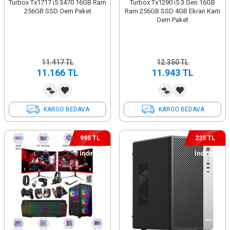
Turbox Tx1717 i5 3470 16GB Ram
Turbox Tx1290 i5 3.Gen 16GB
256GB SSD Oem Paket
Ram 256GB SSD 4GB Ekran Kartı
Oem Paket
11.417
TL
12.350
TL
11.166
TL
11.943
TL
KARGO BEDAVA
KARGO BEDAVA
995 TL
235 TL
İndirim
İndirim