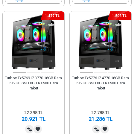
1.477 TL
1.503 TL
İndirim
İndirim
Turbox Tx5769 i7 3770 16GB Ram
Turbox Tx5776 i7 4770 16GB Ram
512GB SSD 8GB RX580 Oem
512GB SSD 8GB RX580 Oem
Paket
Paket
22.398
TL
22.788
TL
20.921
TL
21.286
TL