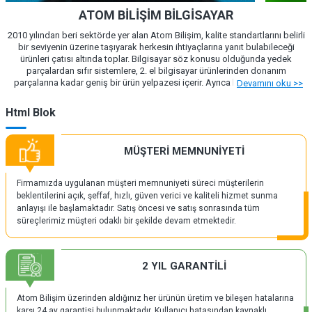
ATOM BİLİŞİM BİLGİSAYAR
2010 yılından beri sektörde yer alan Atom Bilişim, kalite standartlarını belirli
bir seviyenin üzerine taşıyarak herkesin ihtiyaçlarına yanıt bulabileceği
ürünleri çatısı altında toplar. Bilgisayar söz konusu olduğunda yedek
parçalardan sıfır sistemlere, 2. el bilgisayar ürünlerinden donanım
parçalarına kadar geniş bir ürün yelpazesi içerir. Ayrıca baskı çözümleri,
Devamını oku >>
server bileşenler, modem, fotokopi makinesi ya da tarayıcı benzeri geniş
bir ürün yelpazesine sahiptir. Dragos ve Turbox gibi kaliteli markaların oyun
Html Blok
bilgisayarlarına sahip olan Atom Bilişim, sunduğu hizmetlerle geniş bir
kitleye seslenir. Ayrıca Corsair, Asus ve Acer gibi markaların çevre birimlerini
bulabileceğiniz bir adres olan Atom Bilişim, aradığınız çoğu donanım
MÜŞTERİ MEMNUNİYETİ
öğesine ulaşmanızı mümkün hale getirir 2010 yılından beri sektörde yer alan
Atom Bilişim, kalite standartlarını belirli bir seviyenin üzerine taşıyarak
herkesin ihtiyaçlarına yanıt bulabileceği ürünleri çatısı altında toplar.
Firmamızda uygulanan müşteri memnuniyeti süreci müşterilerin
Bilgisayar söz konusu olduğunda yedek parçalardan sıfır sistemlere, 2. el
beklentilerini açık, şeffaf, hızlı, güven verici ve kaliteli hizmet sunma
bilgisayar ürünlerinden donanım parçalarına kadar geniş bir ürün yelpazesi
anlayışı ile başlamaktadır. Satış öncesi ve satış sonrasında tüm
içerir. Ayrıca baskı çözümleri, server bileşenler, modem, fotokopi makinesi
süreçlerimiz müşteri odaklı bir şekilde devam etmektedir.
ya da tarayıcı benzeri geniş bir ürün yelpazesine sahiptir. Dragos ve Turbox
gibi kaliteli markaların oyun bilgisayarlarına sahip olan Atom Bilişim,
sunduğu hizmetlerle geniş bir kitleye seslenir. Ayrıca Corsair, Asus ve Acer
gibi markaların çevre birimlerini bulabileceğiniz bir adres olan Atom Bilişim,
2 YIL GARANTİLİ
aradığınız çoğu donanım öğesine ulaşmanızı mümkün hale getirir
Atom Bilişim üzerinden aldığınız her ürünün üretim ve bileşen hatalarına
karşı 24 ay garantisi bulunmaktadır. Kullanıcı hatasından kaynaklı