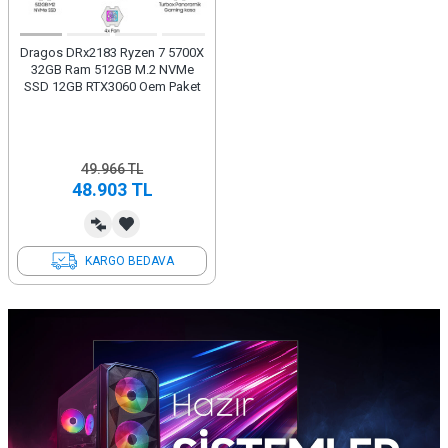
Dragos DRx2183 Ryzen 7 5700X
32GB Ram 512GB M.2 NVMe
SSD 12GB RTX3060 Oem Paket
49.966
TL
48.903
TL
KARGO BEDAVA