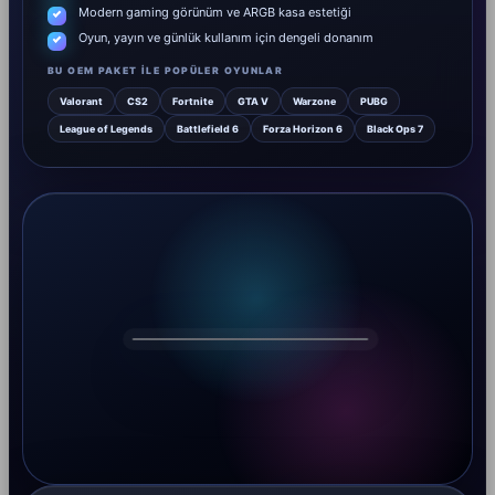
Modern gaming görünüm ve ARGB kasa estetiği
Oyun, yayın ve günlük kullanım için dengeli donanım
BU OEM PAKET ILE POPÜLER OYUNLAR
Valorant
CS2
Fortnite
GTA V
Warzone
PUBG
League of Legends
Battlefield 6
Forza Horizon 6
Black Ops 7
DRAGOS