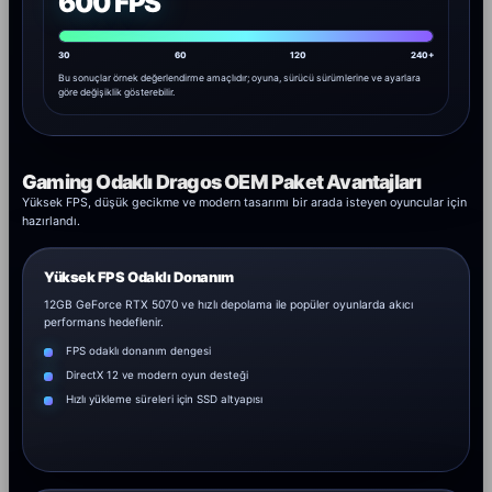
600 FPS
30
60
120
240+
Bu sonuçlar örnek değerlendirme amaçlıdır; oyuna, sürücü sürümlerine ve ayarlara
göre değişiklik gösterebilir.
Gaming Odaklı Dragos OEM Paket Avantajları
Yüksek FPS, düşük gecikme ve modern tasarımı bir arada isteyen oyuncular için
hazırlandı.
Yüksek FPS Odaklı Donanım
12GB GeForce RTX 5070 ve hızlı depolama ile popüler oyunlarda akıcı
performans hedeflenir.
FPS odaklı donanım dengesi
DirectX 12 ve modern oyun desteği
Hızlı yükleme süreleri için SSD altyapısı