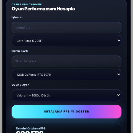
CANLI FPS TAHMINI
Oyun Performansını Hesapla
İşlemci
Ekran Kartı
Oyun / Ayar
ORTALAMA FPS'YI GÖSTER
Tahmini Ortalama FPS