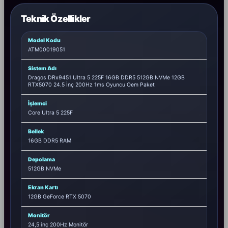
Teknik Özellikler
Model Kodu
ATM00019051
Sistem Adı
Dragos DRx9451 Ultra 5 225F 16GB DDR5 512GB NVMe 12GB
RTX5070 24.5 İnç 200Hz 1ms Oyuncu Oem Paket
İşlemci
Core Ultra 5 225F
Bellek
16GB DDR5 RAM
Depolama
512GB NVMe
Ekran Kartı
12GB GeForce RTX 5070
Monitör
24,5 inç 200Hz Monitör