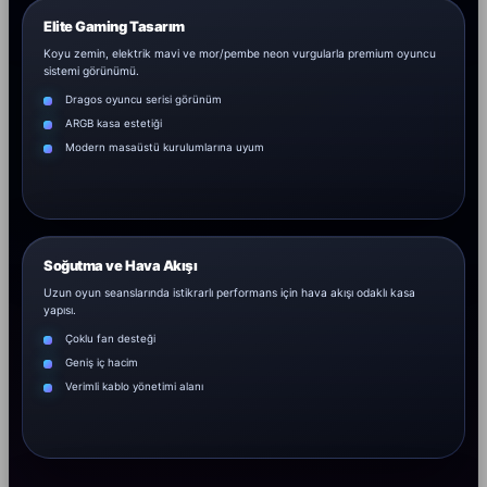
Elite Gaming Tasarım
Koyu zemin, elektrik mavi ve mor/pembe neon vurgularla premium oyuncu
sistemi görünümü.
Dragos oyuncu serisi görünüm
ARGB kasa estetiği
Modern masaüstü kurulumlarına uyum
Soğutma ve Hava Akışı
Uzun oyun seanslarında istikrarlı performans için hava akışı odaklı kasa
yapısı.
Çoklu fan desteği
Geniş iç hacim
Verimli kablo yönetimi alanı