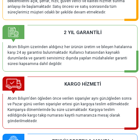
beklentilerini açık, şeffaf, hızlı, güven verici ve kaliteli hizmet sunma
anlayışı ile başlamaktadır. Satış öncesi ve satış sonrasında tüm
süreçlerimiz müşteri odaklı bir şekilde devam etmektedir.
2 YIL GARANTİLİ
Atom Bilişim üzerinden aldığınız her ürünün üretim ve bileşen hatalarına
karşı 24 ay garantisi bulunmaktadır. Kullanıcı hatasından kaynaklı
durumlarda ve garanti servisimiz dışında yapılan müdahaleler garanti
süresi kapsamına dahil değildir.
KARGO HİZMETİ
Atom Bilişim'den öğleden önce verilen siparişler aynı gün;öğleden sonra
ve Pazar günü verilen siparişler ertesi gün kargoya teslim edilmektedir.
Kampanya dönemlerinde bu süre uzamaktadır. Kargoya teslim
edildiğinde kargo takip numarası kayıtlı numaranıza mesaj olarak
gönderilmektedir.