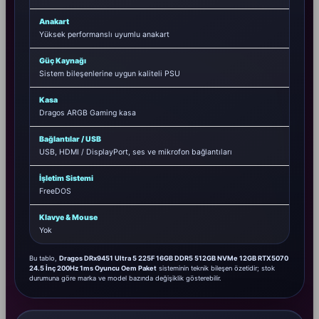
Anakart
Yüksek performanslı uyumlu anakart
Güç Kaynağı
Sistem bileşenlerine uygun kaliteli PSU
Kasa
Dragos ARGB Gaming kasa
Bağlantılar / USB
USB, HDMI / DisplayPort, ses ve mikrofon bağlantıları
İşletim Sistemi
FreeDOS
Klavye & Mouse
Yok
Bu tablo,
Dragos DRx9451 Ultra 5 225F 16GB DDR5 512GB NVMe 12GB RTX5070
24.5 İnç 200Hz 1ms Oyuncu Oem Paket
sisteminin teknik bileşen özetidir; stok
durumuna göre marka ve model bazında değişiklik gösterebilir.