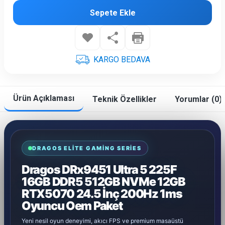
Sepete Ekle
KARGO BEDAVA
Ürün Açıklaması
Teknik Özellikler
Yorumlar (0)
DRAGOS ELITE GAMING SERIES
Dragos DRx9451 Ultra 5 225F
16GB DDR5 512GB NVMe 12GB
RTX5070 24.5 İnç 200Hz 1ms
Oyuncu Oem Paket
Yeni nesil oyun deneyimi, akıcı FPS ve premium masaüstü