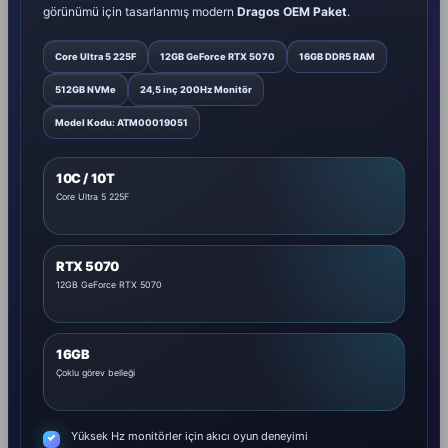
görünümü için tasarlanmış modern
Dragos OEM Paket
.
Core Ultra 5 225F
12GB GeForce RTX 5070
16GB DDR5 RAM
512GB NVMe
24,5 inç 200Hz Monitör
Model Kodu: ATM00019051
10C / 10T
Core Ultra 5 225F
RTX 5070
12GB GeForce RTX 5070
16GB
Çoklu görev belleği
Yüksek Hz monitörler için akıcı oyun deneyimi