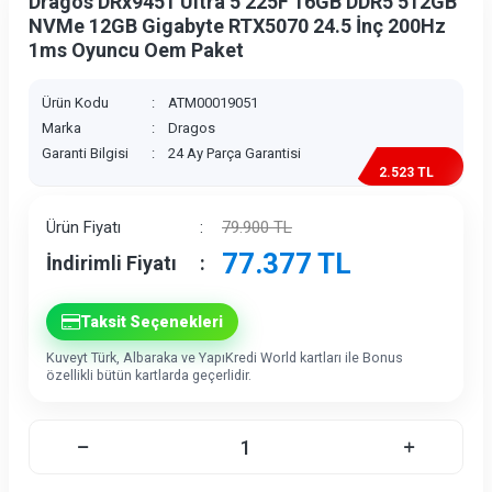
Dragos DRx9451 Ultra 5 225F 16GB DDR5 512GB
NVMe 12GB Gigabyte RTX5070 24.5 İnç 200Hz
1ms Oyuncu Oem Paket
Ürün Kodu
:
ATM00019051
Marka
:
Dragos
Garanti Bilgisi
:
24 Ay Parça Garantisi
2.523 TL
İndirim
Ürün Fiyatı
:
79.900
TL
77.377
TL
İndirimli Fiyatı
:
Taksit Seçenekleri
Kuveyt Türk, Albaraka ve YapıKredi World kartları ile Bonus
özellikli bütün kartlarda geçerlidir.