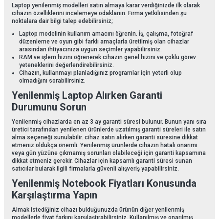
Laptop yenilenmiş modelleri satın almaya karar verdiğinizde ilk olarak
cihazın özelliklerini incelemeye odaklanın. Firma yetkilisinden şu
noktalara dair bilgi talep edebilirsiniz;
Laptop modelinin kullanım amacını öğrenin. İş, çalışma, fotoğraf
düzenleme ve oyun gibi farklı amaçlarla üretilmiş olan cihazlar
arasından ihtiyacınıza uygun seçimler yapabilirsiniz.
RAM ve işlem hızını öğrenerek cihazın genel hızını ve çoklu görev
yeteneklerini değerlendirebilirsiniz.
Cihazın, kullanmayı planladığınız programlar için yeterli olup
olmadığını sorabilirsiniz.
Yenilenmiş Laptop Alırken Garanti
Durumunu Sorun
Yenilenmiş cihazlarda en az 3 ay garanti süresi bulunur. Bunun yanı sıra
üretici tarafından yenilenen ürünlerde uzatılmış garanti süreleri ile satın
alma seçeneği sunulabilir. cihaz satın alırken garanti süresine dikkat
etmeniz oldukça önemli. Yenilenmiş ürünlerde cihazın hatalı onarımı
veya gün yüzüne çıkmamış sorunları olabileceği için garanti kapsamına
dikkat etmeniz gerekir. Cihazlar için kapsamlı garanti süresi sunan
satıcılar bularak ilgili firmalarla güvenli alışveriş yapabilirsiniz.
Yenilenmiş Notebook Fiyatları Konusunda
Karşılaştırma Yapın
Almak istediğiniz cihazı bulduğunuzda ürünün diğer yenilenmiş
modellerle fiyat farkını karşılaştırabilirsiniz. Kullanılmış ve onarılmış