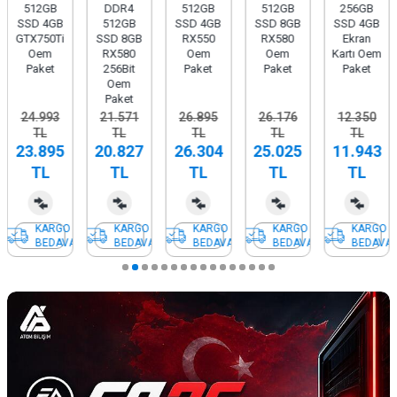
512GB
DDR4
512GB
512GB
256GB
SSD 4GB
512GB
SSD 4GB
SSD 8GB
SSD 4GB
GTX750Ti
SSD 8GB
RX550
RX580
Ekran
Oem
RX580
Oem
Oem
Kartı Oem
Paket
256Bit
Paket
Paket
Paket
Oem
Paket
24.993
21.571
26.895
26.176
12.350
TL
TL
TL
TL
TL
23.895
20.827
26.304
25.025
11.943
TL
TL
TL
TL
TL
KARGO
KARGO
KARGO
KARGO
KARGO
BEDAVA
BEDAVA
BEDAVA
BEDAVA
BEDAVA