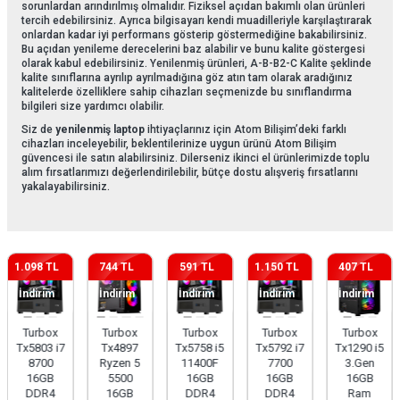
sorunlardan arındırılmış olmalıdır. Fiziksel açıdan bakımlı olan ürünleri
tercih edebilirsiniz. Ayrıca bilgisayarı kendi muadilleriyle karşılaştırarak
onlardan kadar iyi performans gösterip göstermediğine bakabilirsiniz.
Bu açıdan yenileme derecelerini baz alabilir ve bunu kalite göstergesi
olarak kabul edebilirsiniz. Yenilenmiş ürünleri, A-B-B2-C Kalite şeklinde
kalite sınıflarına ayrılıp ayrılmadığına göz atın tam olarak aradığınız
kalitelerde özelliklere sahip cihazları seçmenizde bu sınıflandırma
bilgileri size yardımcı olabilir.
Siz de
yenilenmiş laptop
ihtiyaçlarınız için Atom Bilişim’deki farklı
cihazları inceleyebilir, beklentilerinize uygun ürünü Atom Bilişim
güvencesi ile satın alabilirsiniz. Dilerseniz ikinci el ürünlerimizde toplu
alım fırsatlarımızı değerlendirilebilir, bütçe dostu alışveriş fırsatlarını
yakalayabilirsiniz.
1.098 TL
744 TL
591 TL
1.150 TL
407 TL
İndirim
İndirim
İndirim
İndirim
İndirim
Turbox
Turbox
Turbox
Turbox
Turbox
Tx5803 i7
Tx4897
Tx5758 i5
Tx5792 i7
Tx1290 i5
8700
Ryzen 5
11400F
7700
3.Gen
16GB
5500
16GB
16GB
16GB
DDR4
16GB
DDR4
DDR4
Ram