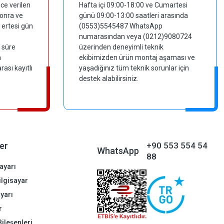
ce verilen
Hafta içi 09:00-18:00 ve Cumartesi
sonra ve
günü 09:00-13:00 saatleri arasında
 ertesi gün
(0553)5545487 WhatsApp
numarasından veya (0212)9080724
 süre
üzerinden deneyimli teknik
m
ekibimizden ürün montaj aşaması ve
ası kayıtlı
yaşadığınız tüm teknik sorunlar için
destek alabilirsiniz.
er
+90 553 554 54
WhatsApp
88
ayarı
Bilgisayar
ayarı
r
Bileşenleri