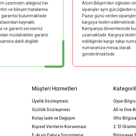
im üzerinden aldığınız her
Atom Bilişim'den öğleden ön
tim ve bileşen hatalarına
siparişler aynı gün;öğleden 
y garantisi bulunmaktadır.
Pazar günü verilen siparişler
hatasından kaynaklı
kargoya teslim edilmektedir.
 ve garanti servisimiz
Kampanya dönemlerinde bu
pılan müdahaleler garanti
uzamaktadır. Kargoya tesli
samına dahil değildir.
edildiğinde kargo takip numar
numaranıza mesaj olarak
gönderilmektedir.
Müşteri Hizmetleri
Kategoril
Üyelik Sözleşmesi
Oyun Bilgis
Gizlilik Sözleşmesi
All in One 
Kolay İade ve Değişim
Ofis Bilgis
Kişisel Verilerin Korunması
2. El Ürünle
E-Arşiv Fatura Sorgulama
Bilgisayar 