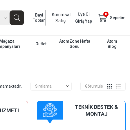
Kurumsal
Üye Ol
0
Bayi
Sepetim
Toptan
Satış
Giriş Yap
Mağaza
AtomZone Hafta
Atom
Outlet
mpanyaları
Sonu
Blog
unmamaktadır.
Görüntüle
TEKNİK DESTEK &
HİZMETİ
MONTAJ