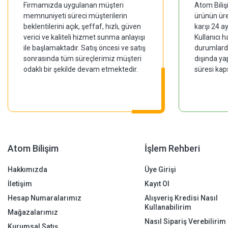
Firmamızda uygulanan müşteri
Atom Biliş
memnuniyeti süreci müşterilerin
ürünün üre
beklentilerini açık, şeffaf, hızlı, güven
karşı 24 a
verici ve kaliteli hizmet sunma anlayışı
Kullanıcı 
ile başlamaktadır. Satış öncesi ve satış
durumlarda
sonrasında tüm süreçlerimiz müşteri
dışında ya
odaklı bir şekilde devam etmektedir.
süresi kap
Atom Bilişim
İşlem Rehberi
Hakkımızda
Üye Girişi
İletişim
Kayıt Ol
Hesap Numaralarımız
Alışveriş Kredisi Nasıl
Kullanabilirim
Mağazalarımız
Nasıl Sipariş Verebilirim
Kurumsal Satış