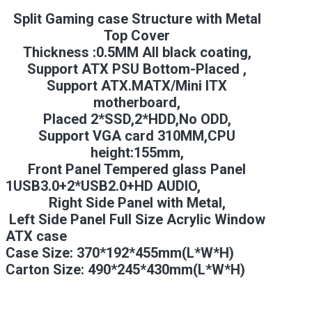
Split Gaming case Structure with Metal
Top Cover
Thickness :0.5MM All black coating,
Support ATX PSU Bottom-Placed ,
Support ATX.MATX/Mini ITX
motherboard,
Placed 2*SSD,2*HDD,No ODD,
Support VGA card 310MM,CPU
height:155mm,
Front Panel Tempered glass Panel
1USB3.0+2*USB2.0+HD AUDIO,
Right Side Panel with Metal,
Left Side Panel Full Size Acrylic Window
ATX case
Case Size: 370*192*455mm(L*W*H)
Carton Size: 490*245*430mm(L*W*H)