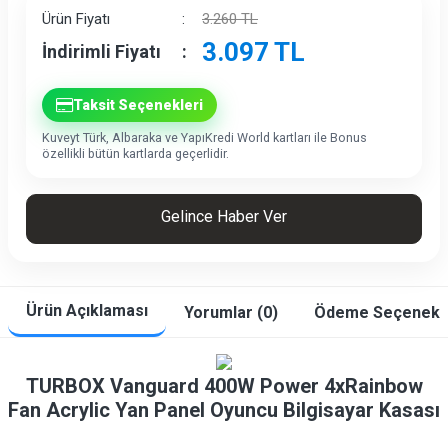
İndirim
Ürün Fiyatı
:
3.260
TL
3.097
TL
İndirimli Fiyatı
:
Taksit Seçenekleri
Kuveyt Türk, Albaraka ve YapıKredi World kartları ile Bonus
özellikli bütün kartlarda geçerlidir.
Gelince Haber Ver
Ürün Açıklaması
Yorumlar (0)
Ödeme Seçenekle
TURBOX Vanguard 400W Power 4xRainbow
Fan Acrylic Yan Panel Oyuncu Bilgisayar Kasası