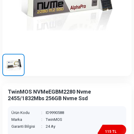
TwinMOS NVMeEGBM2280 Nvme
2455/1832Mbs 256GB Nvme Ssd
Ürün Kodu
:
ID9990588
Marka
:
TwinMOS
Garanti Bilgisi
:
24 Ay
115 TL