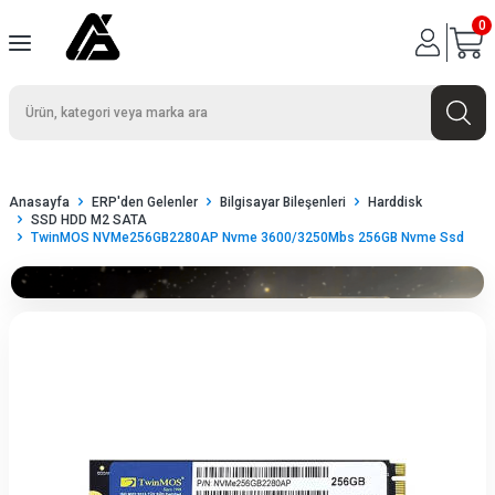
0
Anasayfa
ERP'den Gelenler
Bilgisayar Bileşenleri
Harddisk
SSD HDD M2 SATA
TwinMOS NVMe256GB2280AP Nvme 3600/3250Mbs 256GB Nvme Ssd