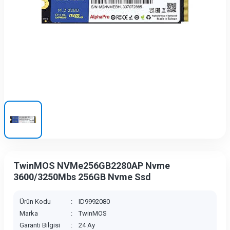
TwinMOS NVMe256GB2280AP Nvme
3600/3250Mbs 256GB Nvme Ssd
Ürün Kodu
:
ID9992080
Marka
:
TwinMOS
Garanti Bilgisi
:
24 Ay