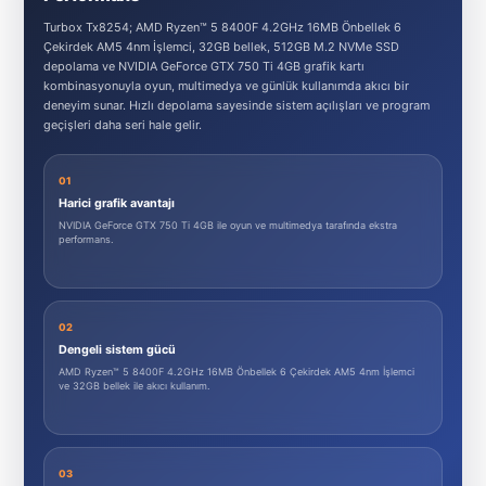
Turbox Tx8254; AMD Ryzen™ 5 8400F 4.2GHz 16MB Önbellek 6
Çekirdek AM5 4nm İşlemci, 32GB bellek, 512GB M.2 NVMe SSD
depolama ve NVIDIA GeForce GTX 750 Ti 4GB grafik kartı
kombinasyonuyla oyun, multimedya ve günlük kullanımda akıcı bir
deneyim sunar. Hızlı depolama sayesinde sistem açılışları ve program
geçişleri daha seri hale gelir.
01
Harici grafik avantajı
NVIDIA GeForce GTX 750 Ti 4GB ile oyun ve multimedya tarafında ekstra
performans.
02
Dengeli sistem gücü
AMD Ryzen™ 5 8400F 4.2GHz 16MB Önbellek 6 Çekirdek AM5 4nm İşlemci
ve 32GB bellek ile akıcı kullanım.
03