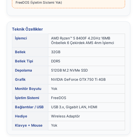
FreeDOS (İşletim Sistemi Yok)
Teknik Özellikler
İşlemci
AMD Ryzen™ 5 8400F 4.2GHz 16MB
Önbellek 6 Çekirdek AM5 4nm İşlemci
Bellek
32GB
Bellek Tipi
DDR5
Depolama
512GB M.2 NVMe SSD
Grafik
NVIDIA GeForce GTX 750 Ti 4GB
Monitör Boyutu
Yok
İşletim Sistemi
FreeDOS
Bağlantılar / USB
USB 3.x, Gigabit LAN, HDMI
Hediye
Wireless Adaptör
Klavye + Mouse
Yok