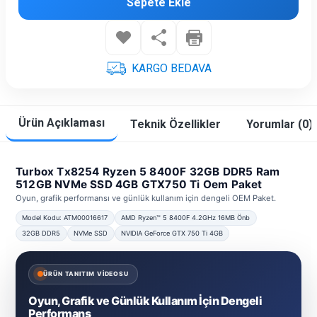
Sepete Ekle
KARGO BEDAVA
Ürün Açıklaması
Teknik Özellikler
Yorumlar (0)
Turbox Tx8254 Ryzen 5 8400F 32GB DDR5 Ram
512GB NVMe SSD 4GB GTX750 Ti Oem Paket
Oyun, grafik performansı ve günlük kullanım için dengeli OEM Paket.
Model Kodu: ATM00016617
AMD Ryzen™ 5 8400F 4.2GHz 16MB Önb
32GB DDR5
NVMe SSD
NVIDIA GeForce GTX 750 Ti 4GB
ÜRÜN TANITIM VİDEOSU
Oyun, Grafik ve Günlük Kullanım İçin Dengeli
Performans