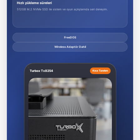
Hızlı yükleme süreleri
512GB M.2 NVMe SSD ile sistem ve oyun açılışlarında seri deneyim.
FreeDOS
Wireless Adaptör Dahil
Turbox Tx8254
Kısa Tanıtım