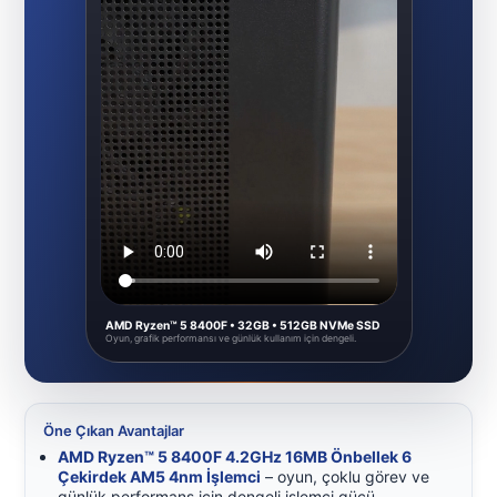
AMD Ryzen™ 5 8400F • 32GB • 512GB NVMe SSD
Oyun, grafik performansı ve günlük kullanım için dengeli.
Öne Çıkan Avantajlar
AMD Ryzen™ 5 8400F 4.2GHz 16MB Önbellek 6
Çekirdek AM5 4nm İşlemci
– oyun, çoklu görev ve
günlük performans için dengeli işlemci gücü.