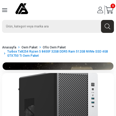
0
Anasayfa
Oem Paket
Ofis Oem Paket
Turbox Tx8254 Ryzen 5 8400F 32GB DDR5 Ram 512GB NVMe SSD 4GB
GTX750 Ti Oem Paket