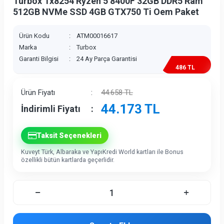
Turbox Tx8254 Ryzen 5 8400F 32GB DDR5 Ram
512GB NVMe SSD 4GB GTX750 Ti Oem Paket
Ürün Kodu
:
ATM00016617
Marka
:
Turbox
Garanti Bilgisi
:
24 Ay Parça Garantisi
486 TL
İndirim
Ürün Fiyatı
:
44.658
TL
44.173
TL
İndirimli Fiyatı
:
Taksit Seçenekleri
Kuveyt Türk, Albaraka ve YapıKredi World kartları ile Bonus
özellikli bütün kartlarda geçerlidir.