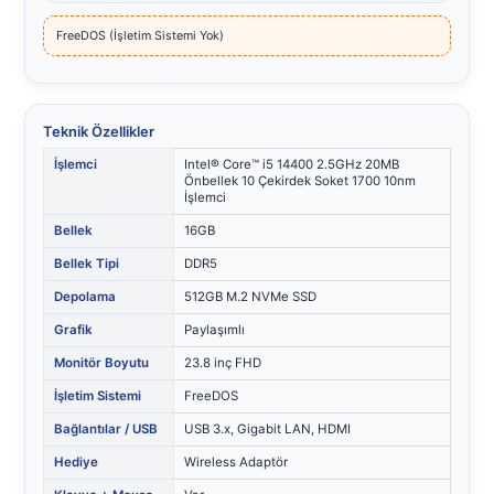
FreeDOS (İşletim Sistemi Yok)
Teknik Özellikler
İşlemci
Intel® Core™ i5 14400 2.5GHz 20MB
Önbellek 10 Çekirdek Soket 1700 10nm
İşlemci
Bellek
16GB
Bellek Tipi
DDR5
Depolama
512GB M.2 NVMe SSD
Grafik
Paylaşımlı
Monitör Boyutu
23.8 inç FHD
İşletim Sistemi
FreeDOS
Bağlantılar / USB
USB 3.x, Gigabit LAN, HDMI
Hediye
Wireless Adaptör