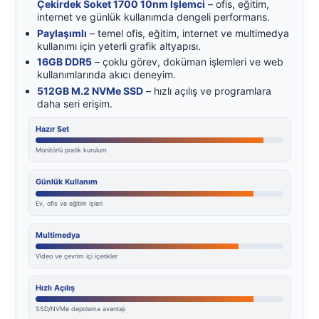
Çekirdek Soket 1700 10nm İşlemci
– ofis, eğitim,
internet ve günlük kullanımda dengeli performans.
Paylaşımlı
– temel ofis, eğitim, internet ve multimedya
kullanımı için yeterli grafik altyapısı.
16GB DDR5
– çoklu görev, doküman işlemleri ve web
kullanımlarında akıcı deneyim.
512GB M.2 NVMe SSD
– hızlı açılış ve programlara
daha seri erişim.
Hazır Set
Monitörlü pratik kurulum
Günlük Kullanım
Ev, ofis ve eğitim işleri
Multimedya
Video ve çevrim içi içerikler
Hızlı Açılış
SSD/NVMe depolama avantajı