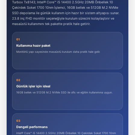
Turbox Tx8143; Intel® Core™ i5 14400 2.5GHz 20MB Önbellek 10
Çekirdek Soket 1700 10nm İşlemci, 16GB bellek ve 512GB M.2 NVMe
SSD depolama ile günlük kullanım için hazır bir sistem altyapısı sunar.
23.8 inç FHD monitör seçeneğiyle kurulum sürecini kolaylaştırır ve
masaüstü kullanımını tek pakette pratik hale getirir.
01
Kullanıma hazır paket
Monitörlü yapı sayesinde masaüstü kurulum daha pratik hale gelir.
02
Günlük işler için ideal
16GB bellek ve 512GB M.2 NVMe SSD ile ofis ve eğitim kullanımına uygun.
03
Dengeli performans
Intel® Core™ i5 14400 2.5GHz 20MB Önbellek 10 Çekirdek Soket 1700 10nm