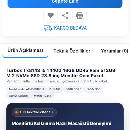
Sepete Ekle
KARGO BEDAVA
Ürün Açıklaması
Teknik Özellikler
Yorumlar (0)
Turbox Tx8143 i5 14400 16GB DDR5 Ram 512GB
M.2 NVMe SSD 23.8 inç Monitör Oem Paket
Monitörlü kullanıma hazır masaüstü çözümü ve pratik OEM Paket.
Model Kodu: ATM00016511
i5 14400
16GB DDR5
NVMe SSD
Günlük Kullanım
Monitör Dahil
ÜRÜN TANITIM VİDEOSU
Monitörlü Kullanıma Hazır Masaüstü Deneyimi