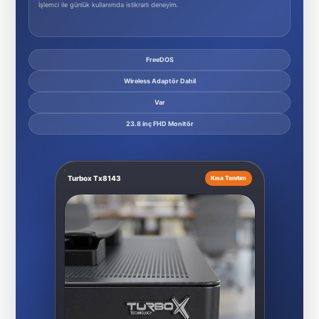
İşlemci ile günlük kullanımda istikrarlı deneyim.
FreeDOS
Wireless Adaptör Dahil
Var
23.8 inç FHD Monitör
Turbox Tx8143
Kısa Tanıtım