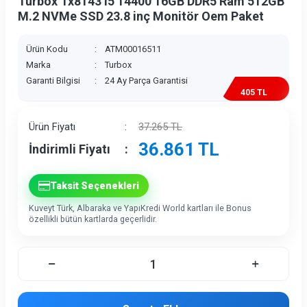
Turbox Tx8143 i5 14400 16GB DDR5 Ram 512GB
M.2 NVMe SSD 23.8 inç Monitör Oem Paket
Ürün Kodu
:
ATM00016511
Marka
:
Turbox
Garanti Bilgisi
:
24 Ay Parça Garantisi
405 TL
İndirim
Ürün Fiyatı
:
37.265
TL
36.861
TL
İndirimli Fiyatı
:
Taksit Seçenekleri
Kuveyt Türk, Albaraka ve YapıKredi World kartları ile Bonus
özellikli bütün kartlarda geçerlidir.