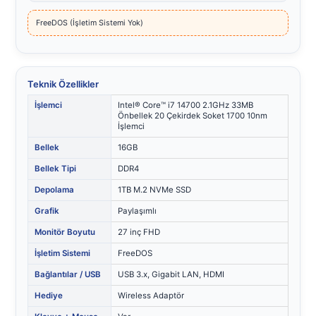
FreeDOS (İşletim Sistemi Yok)
Teknik Özellikler
İşlemci
Intel® Core™ i7 14700 2.1GHz 33MB
Önbellek 20 Çekirdek Soket 1700 10nm
İşlemci
Bellek
16GB
Bellek Tipi
DDR4
Depolama
1TB M.2 NVMe SSD
Grafik
Paylaşımlı
Monitör Boyutu
27 inç FHD
İşletim Sistemi
FreeDOS
Bağlantılar / USB
USB 3.x, Gigabit LAN, HDMI
Hediye
Wireless Adaptör