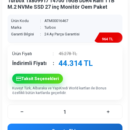
Turbox Tx8099 i7 14700 16GB DDR4 Ram 1TB
M.2 NVMe SSD 27 inç Monitör Oem Paket
Ürün Kodu
:
ATM00016467
Marka
:
Turbox
Garanti Bilgisi
:
24 Ay Parça Garantisi
964 TL
İndirim
Ürün Fiyatı
:
45.278
TL
44.314
TL
İndirimli Fiyatı
:
Taksit Seçenekleri
Kuveyt Türk, Albaraka ve YapıKredi World kartları ile Bonus
özellikli bütün kartlarda geçerlidir.