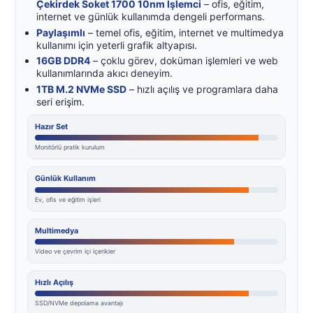
Çekirdek Soket 1700 10nm İşlemci
– ofis, eğitim,
internet ve günlük kullanımda dengeli performans.
Paylaşımlı
– temel ofis, eğitim, internet ve multimedya
kullanımı için yeterli grafik altyapısı.
16GB DDR4
– çoklu görev, doküman işlemleri ve web
kullanımlarında akıcı deneyim.
1TB M.2 NVMe SSD
– hızlı açılış ve programlara daha
seri erişim.
Hazır Set
Monitörlü pratik kurulum
Günlük Kullanım
Ev, ofis ve eğitim işleri
Multimedya
Video ve çevrim içi içerikler
Hızlı Açılış
SSD/NVMe depolama avantajı