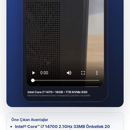
Intel Core i7 1470 • 16GB • 1TB NVMe SSD
Monitörlü kullanıma hazır masaüstü çözümü ve pratik.
Öne Çıkan Avantajlar
Intel® Core™ i7 14700 2.1GHz 33MB Önbellek 20