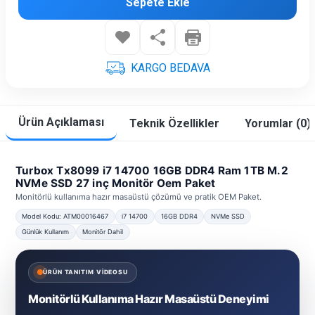
Sepete Ekle
KARGO BEDAVA
Ürün Açıklaması
Teknik Özellikler
Yorumlar (0)
Turbox Tx8099 i7 14700 16GB DDR4 Ram 1TB M.2
NVMe SSD 27 inç Monitör Oem Paket
Monitörlü kullanıma hazır masaüstü çözümü ve pratik OEM Paket.
Model Kodu: ATM00016467
i7 14700
16GB DDR4
NVMe SSD
Günlük Kullanım
Monitör Dahil
ÜRÜN TANITIM VİDEOSU
Monitörlü Kullanıma Hazır Masaüstü Deneyimi