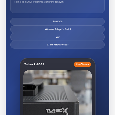
İşlemci ile günlük kullanımda istikrarlı deneyim.
FreeDOS
Wireless Adaptör Dahil
Var
27 inç FHD Monitör
Turbox Tx8099
Kısa Tanıtım