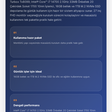
Turbox Tx8099; Intel® Core™ i7 14700 2.1GHz 33MB Önbellek 20
Çekirdek Soket 1700 10nm İşlemci, 16GB bellek ve 1TB M.2 NVMe SSD
depolama ile günlük kullanım için hazır bir sistem altyapısı sunar. 27 inç
FHD monitör seçeneğiyle kurulum sürecini kolaylaştırır ve masaüstü
kullanımını tek pakette pratik hale getirir.
01
Kullanıma hazır paket
Monitörlü yapı sayesinde masaüstü kurulum daha pratik hale gelir.
02
Günlük işler için ideal
16GB bellek ve 1TB M.2 NVMe SSD ile ofis ve eğitim kullanımına uygun.
03
Dengeli performans
Intel® Core™ i7 14700 2.1GHz 33MB Önbellek 20 Çekirdek Soket 1700 10nm