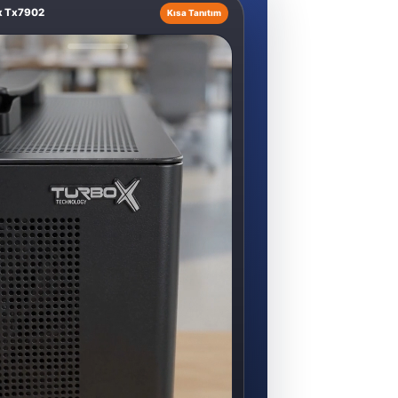
x Tx7902
Kısa Tanıtım