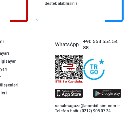
destek alabilirsiniz.
er
+90 553 554 54
WhatsApp
88
ayarı
Bilgisayar
ayarı
r
Bileşenleri
leri
sanalmagaza@atombilisim.com.tr
Telefon Hattı: (0212) 908 07 24