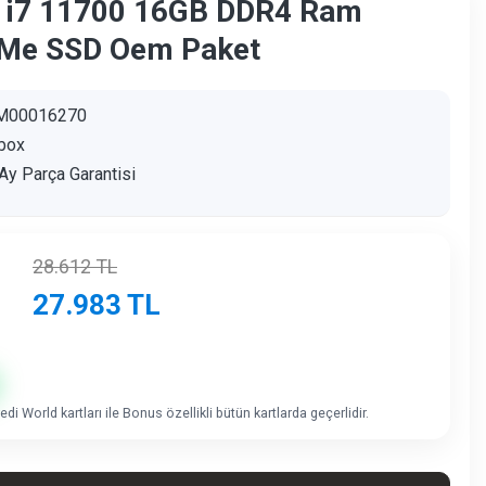
 i7 11700 16GB DDR4 Ram
Me SSD Oem Paket
M00016270
box
Ay Parça Garantisi
28.612
TL
27.983
TL
di World kartları ile Bonus özellikli bütün kartlarda geçerlidir.