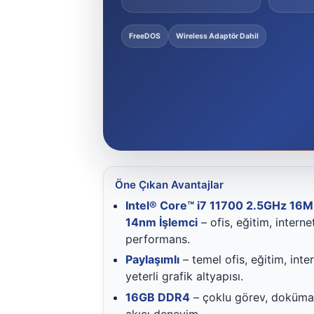
FreeDOS
Wireless Adaptör Dahil
Öne Çıkan Avantajlar
Intel® Core™ i7 11700 2.5GHz 16M
14nm İşlemci
– ofis, eğitim, intern
performans.
Paylaşımlı
– temel ofis, eğitim, inte
yeterli grafik altyapısı.
16GB DDR4
– çoklu görev, doküman
akıcı deneyim.