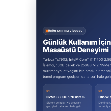
ÜRÜN TANITIM VİDEOSU
Günlük Kullanım İçin
Masaüstü Deneyimi
Turbox Tx7902; Intel® Core™ i7 11700 2.
İşlemci, 16GB bellek ve 256GB M.2 NVMe SS
multimedya ihtiyaçları için pratik bir masa
temel program geçişleri daha seri hale gelir
01
02
NVMe SSD ile hızlı sistem
Ofis ve e
Sistem açılışları ve program
Doküman, t
geçişleri daha seri hale gelir.
temel iş s