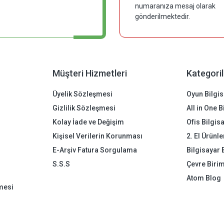
numaranıza mesaj olarak
gönderilmektedir.
Müşteri Hizmetleri
Kategoril
Üyelik Sözleşmesi
Oyun Bilgis
Gizlilik Sözleşmesi
All in One 
Kolay İade ve Değişim
Ofis Bilgis
Kişisel Verilerin Korunması
2. El Ürünle
E-Arşiv Fatura Sorgulama
Bilgisayar 
S.S.S
Çevre Birim
Atom Blog
mesi