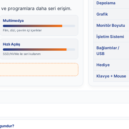
Depolama
ış ve programlara daha seri erişim.
Grafik
Multimedya
Monitör Boyutu
Film, dizi, çevrim içi içerikler
İşletim Sistemi
Hızlı Açılış
Bağlantılar /
USB
SSD/NVMe ile seri kullanım
Hediye
Klavye + Mouse
ygundur?