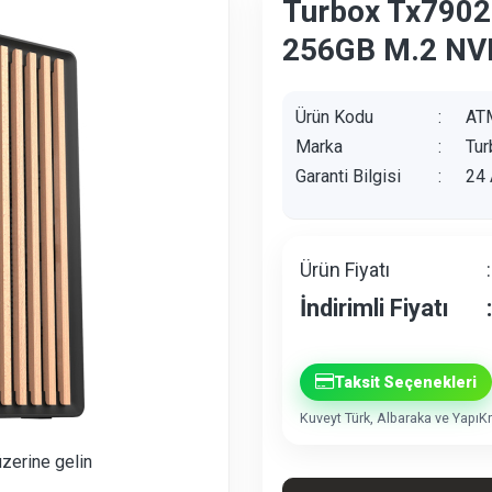
Turbox Tx7902
256GB M.2 NV
Ürün Kodu
:
AT
Marka
:
Tur
Garanti Bilgisi
:
24 
Ürün Fiyatı
:
İndirimli Fiyatı
:
Taksit Seçenekleri
Kuveyt Türk, Albaraka ve YapıKre
üzerine gelin