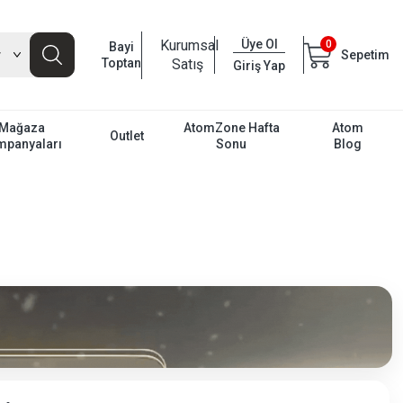
Kurumsal
Üye Ol
0
Bayi
Sepetim
Toptan
Satış
Giriş Yap
Mağaza
AtomZone Hafta
Atom
Outlet
mpanyaları
Sonu
Blog