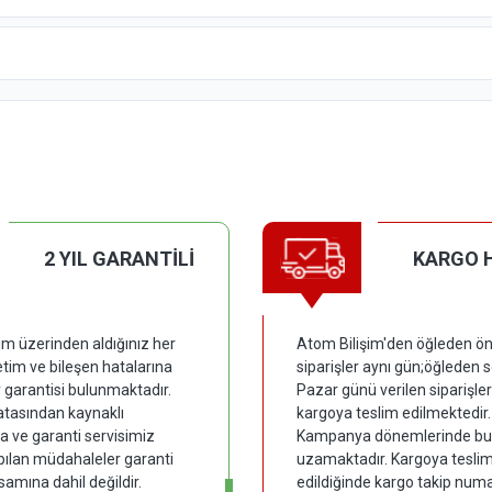
2 YIL GARANTİLİ
KARGO 
im üzerinden aldığınız her
Atom Bilişim'den öğleden ön
tim ve bileşen hatalarına
siparişler aynı gün;öğleden 
y garantisi bulunmaktadır.
Pazar günü verilen siparişler
hatasından kaynaklı
kargoya teslim edilmektedir.
 ve garanti servisimiz
Kampanya dönemlerinde bu
pılan müdahaleler garanti
uzamaktadır. Kargoya tesli
samına dahil değildir.
edildiğinde kargo takip numar