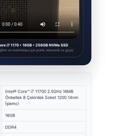
 Core i7 1170 • 16GB • 256GB NVMe SSD
 eğitim ve multimedya için pratik, ekonomik ve güçlü.
Intel® Core™ i7 11700 2.5GHz 16MB
Önbellek 8 Çekirdek Soket 1200 14nm
İşlemci
16GB
DDR4