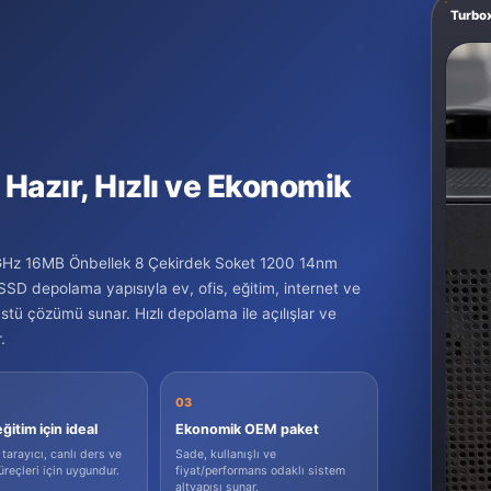
Turbo
 Hazır, Hızlı ve Ekonomik
5GHz 16MB Önbellek 8 Çekirdek Soket 1200 14nm
D depolama yapısıyla ev, ofis, eğitim, internet ve
üstü çözümü sunar. Hızlı depolama ile açılışlar ve
.
03
ğitim için ideal
Ekonomik OEM paket
arayıcı, canlı ders ve
Sade, kullanışlı ve
üreçleri için uygundur.
fiyat/performans odaklı sistem
altyapısı sunar.