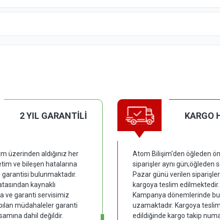
2 YIL GARANTİLİ
KARGO 
im üzerinden aldığınız her
Atom Bilişim'den öğleden ön
tim ve bileşen hatalarına
siparişler aynı gün;öğleden 
y garantisi bulunmaktadır.
Pazar günü verilen siparişler
hatasından kaynaklı
kargoya teslim edilmektedir.
 ve garanti servisimiz
Kampanya dönemlerinde bu
pılan müdahaleler garanti
uzamaktadır. Kargoya tesli
samına dahil değildir.
edildiğinde kargo takip numar