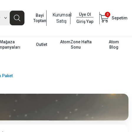
Kurumsal
Üye Ol
0
Bayi
Sepetim
Toptan
Satış
Giriş Yap
Mağaza
AtomZone Hafta
Atom
Outlet
mpanyaları
Sonu
Blog
 Paket