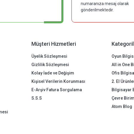
numaranıza mesaj olarak
gönderilmektedir.
Müşteri Hizmetleri
Kategoril
Üyelik Sözleşmesi
Oyun Bilgis
Gizlilik Sözleşmesi
All in One 
Kolay İade ve Değişim
Ofis Bilgis
Kişisel Verilerin Korunması
2. El Ürünle
E-Arşiv Fatura Sorgulama
Bilgisayar 
S.S.S
Çevre Birim
Atom Blog
mesi