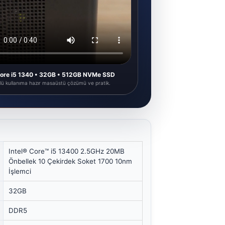
 Core i5 1340 • 32GB • 512GB NVMe SSD
lü kullanıma hazır masaüstü çözümü ve pratik.
Intel® Core™ i5 13400 2.5GHz 20MB
Önbellek 10 Çekirdek Soket 1700 10nm
İşlemci
32GB
DDR5