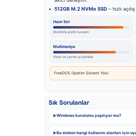
512GB M.2 NVMe SSD
– hızlı açılı
Hazır Set
Monitörlü pratik kurulum
Multimedya
Video ve çevrim içi içerikler
FreeDOS (İşletim Sistemi Yok)
Sık Sorulanlar
Windows kurulumu yapılıyor mu?
Bu sistem hangi kullanım alanları için u