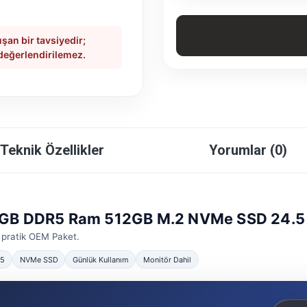
şan bir tavsiyedir;
 değerlendirilemez.
Teknik Özellikler
Yorumlar (0)
2GB DDR5 Ram 512GB M.2 NVMe SSD 24.5 
 pratik OEM Paket.
R5
NVMe SSD
Günlük Kullanım
Monitör Dahil