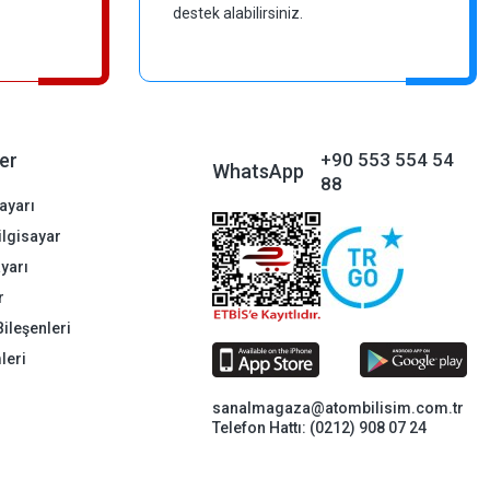
destek alabilirsiniz.
er
+90 553 554 54
WhatsApp
88
ayarı
Bilgisayar
ayarı
r
Bileşenleri
leri
sanalmagaza@atombilisim.com.tr
Telefon Hattı: (0212) 908 07 24