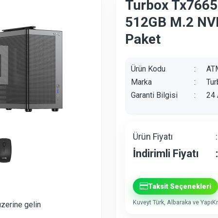
Turbox Tx7665
512GB M.2 NVM
Paket
Ürün Kodu
:
AT
Marka
:
Tur
Garanti Bilgisi
:
24 
Ürün Fiyatı
:
İndirimli Fiyatı
:
Taksit Seçenekleri
Kuveyt Türk, Albaraka ve YapıKre
üzerine gelin