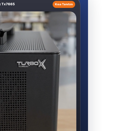
x Tx7665
Kısa Tanıtım