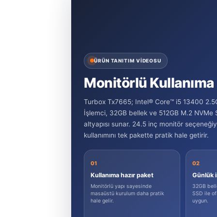
ÜRÜN TANITIM VİDEOSU
Monitörlü Kullanıma
Turbox Tx7665; Intel® Core™ i5 13400 2.
İşlemci, 32GB bellek ve 512GB M.2 NVMe SS
altyapısı sunar. 24.5 inç monitör seçeneğiy
kullanımını tek pakette pratik hale getirir.
01
02
Kullanıma hazır paket
Günlük iş
Monitörlü yapı sayesinde
32GB bel
masaüstü kurulum daha pratik
SSD ile of
hale gelir.
uygun.