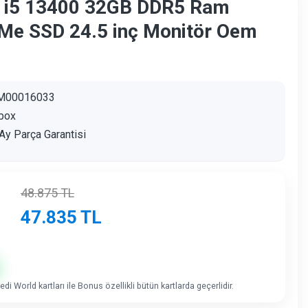
 i5 13400 32GB DDR5 Ram
e SSD 24.5 inç Monitör Oem
M00016033
box
Ay Parça Garantisi
48.875
TL
47.835
TL
di World kartları ile Bonus özellikli bütün kartlarda geçerlidir.