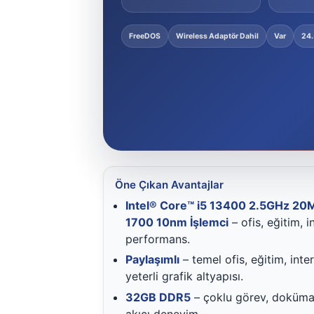
FreeDOS
Wireless Adaptör Dahil
Var
24.
Öne Çıkan Avantajlar
Intel® Core™ i5 13400 2.5GHz 20
1700 10nm İşlemci
– ofis, eğitim, 
performans.
Paylaşımlı
– temel ofis, eğitim, inte
yeterli grafik altyapısı.
32GB DDR5
– çoklu görev, doküman
akıcı deneyim.