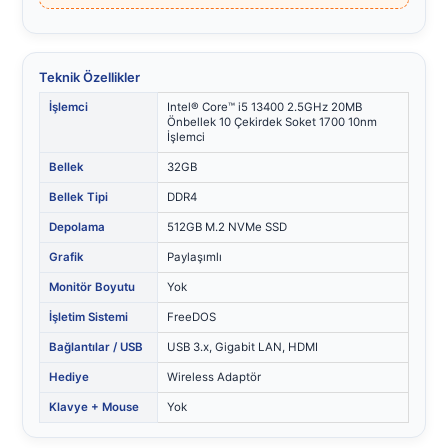
Teknik Özellikler
İşlemci
Intel® Core™ i5 13400 2.5GHz 20MB
Önbellek 10 Çekirdek Soket 1700 10nm
İşlemci
Bellek
32GB
Bellek Tipi
DDR4
Depolama
512GB M.2 NVMe SSD
Grafik
Paylaşımlı
Monitör Boyutu
Yok
İşletim Sistemi
FreeDOS
Bağlantılar / USB
USB 3.x, Gigabit LAN, HDMI
Hediye
Wireless Adaptör
Klavye + Mouse
Yok