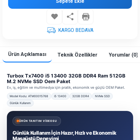
Sepete Ekle
KARGO BEDAVA
Ürün Açıklaması
Teknik Özellikler
Yorumlar (0)
Turbox Tx7400 i5 13400 32GB DDR4 Ram 512GB
M.2 NVMe SSD Oem Paket
Ev, iş, eğitim ve multimedya için pratik, ekonomik ve güçlü OEM Paket.
Model Kodu: ATM00015768
i5 13400
32GB DDR4
NVMe SSD
Günlük Kullanım
ÜRÜN TANITIM VİDEOSU
Günlük Kullanım İçin Hazır, Hızlı ve Ekonomik
Masaüstü Deneyimi