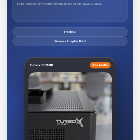
Sade, kullanışlı ve fiyat/performans odaklı sistem altyapısı sunar.
FreeDOS
Wireless Adaptör Dahil
Turbox Tx7400
Kısa Tanıtım