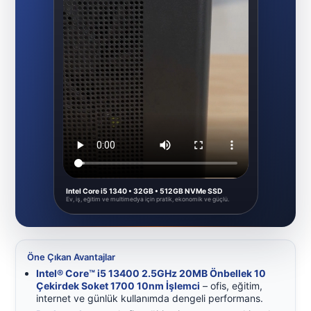
Intel Core i5 1340 • 32GB • 512GB NVMe SSD
Ev, iş, eğitim ve multimedya için pratik, ekonomik ve güçlü.
Öne Çıkan Avantajlar
Intel® Core™ i5 13400 2.5GHz 20MB Önbellek 10
Çekirdek Soket 1700 10nm İşlemci
– ofis, eğitim,
internet ve günlük kullanımda dengeli performans.