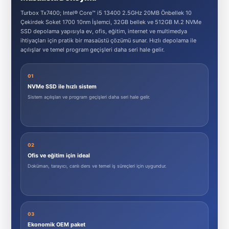
Turbox Tx7400; Intel® Core™ i5 13400 2.5GHz 20MB Önbellek 10
Çekirdek Soket 1700 10nm İşlemci, 32GB bellek ve 512GB M.2 NVMe
SSD depolama yapısıyla ev, ofis, eğitim, internet ve multimedya
ihtiyaçları için pratik bir masaüstü çözümü sunar. Hızlı depolama ile
açılışlar ve temel program geçişleri daha seri hale gelir.
01
NVMe SSD ile hızlı sistem
Sistem açılışları ve program geçişleri daha seri hale gelir.
02
Ofis ve eğitim için ideal
Doküman, tarayıcı, canlı ders ve temel iş süreçleri için uygundur.
03
Ekonomik OEM paket