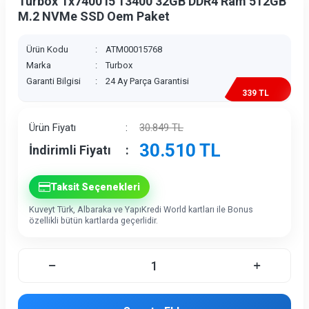
Turbox Tx7400 i5 13400 32GB DDR4 Ram 512GB
M.2 NVMe SSD Oem Paket
Ürün Kodu
:
ATM00015768
Marka
:
Turbox
Garanti Bilgisi
:
24 Ay Parça Garantisi
339 TL
İndirim
Ürün Fiyatı
:
30.849
TL
30.510
TL
İndirimli Fiyatı
:
Taksit Seçenekleri
Kuveyt Türk, Albaraka ve YapıKredi World kartları ile Bonus
özellikli bütün kartlarda geçerlidir.