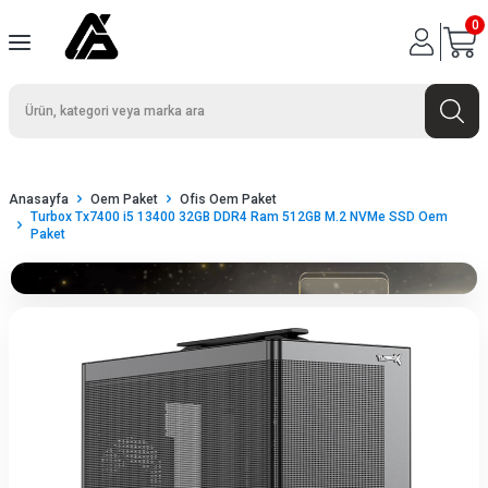
0
Anasayfa
Oem Paket
Ofis Oem Paket
Turbox Tx7400 i5 13400 32GB DDR4 Ram 512GB M.2 NVMe SSD Oem
Paket