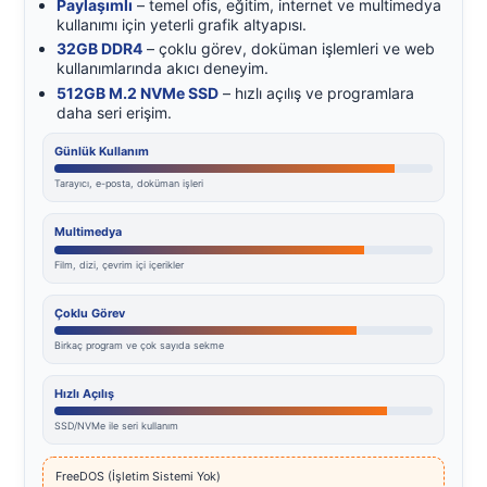
Paylaşımlı
– temel ofis, eğitim, internet ve multimedya
kullanımı için yeterli grafik altyapısı.
32GB DDR4
– çoklu görev, doküman işlemleri ve web
kullanımlarında akıcı deneyim.
512GB M.2 NVMe SSD
– hızlı açılış ve programlara
daha seri erişim.
Günlük Kullanım
Tarayıcı, e-posta, doküman işleri
Multimedya
Film, dizi, çevrim içi içerikler
Çoklu Görev
Birkaç program ve çok sayıda sekme
Hızlı Açılış
SSD/NVMe ile seri kullanım
FreeDOS (İşletim Sistemi Yok)