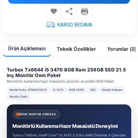
KARGO BEDAVA
Ürün Açıklaması
Teknik Özellikler
Yorumlar (0)
Turbox Tx6644 i5 3470 8GB Ram 256GB SSD 21.5
inç Monitör Oem Paket
Monitörlü kullanıma hazır masaüstü çözümü ve pratik OEM Paket.
Model Kodu: ATM00015012
i5 3470
8GB DDR3
SSD
Günlük Kullanım
Monitör Dahil
ÜRÜN TANITIM VİDEOSU
Monitörlü Kullanıma Hazır Masaüstü Deneyimi
Turbox Tx6644; Intel® Core™ i5 3470 3.2GHz 6MB Önbellek 4 Çekirdek