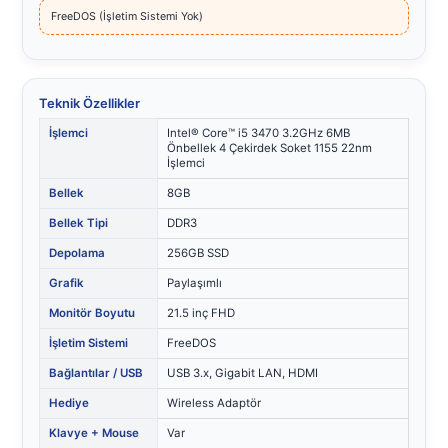
FreeDOS (İşletim Sistemi Yok)
Teknik Özellikler
İşlemci
Intel® Core™ i5 3470 3.2GHz 6MB
Önbellek 4 Çekirdek Soket 1155 22nm
İşlemci
Bellek
8GB
Bellek Tipi
DDR3
Depolama
256GB SSD
Grafik
Paylaşımlı
Monitör Boyutu
21.5 inç FHD
İşletim Sistemi
FreeDOS
Bağlantılar / USB
USB 3.x, Gigabit LAN, HDMI
Hediye
Wireless Adaptör
Klavye + Mouse
Var