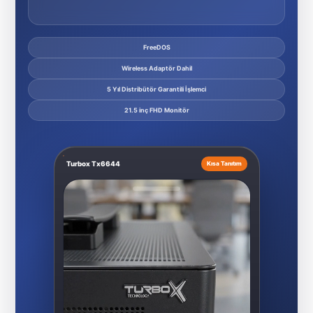
FreeDOS
Wireless Adaptör Dahil
5 Yıl Distribütör Garantili İşlemci
21.5 inç FHD Monitör
Turbox Tx6644
Kısa Tanıtım