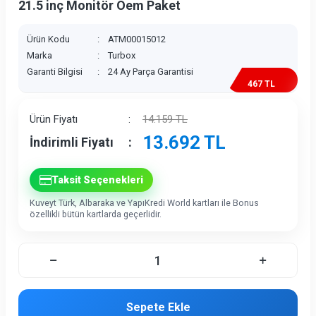
21.5 inç Monitör Oem Paket
Ürün Kodu
:
ATM00015012
Marka
:
Turbox
Garanti Bilgisi
:
24 Ay Parça Garantisi
467 TL
İndirim
Ürün Fiyatı
:
14.159
TL
13.692
TL
İndirimli Fiyatı
:
Taksit Seçenekleri
Kuveyt Türk, Albaraka ve YapıKredi World kartları ile Bonus
özellikli bütün kartlarda geçerlidir.
Sepete Ekle