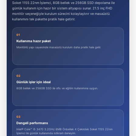
Soket 1155 22nm İşlemci, 8GB bellek ve 256GB SSD depolama ile
günlük kullanım için hazır bir sistem altyapısı sunar. 21.5 inç FHD
monitör seçeneğiyle kurulum sürecini kolaylaştırır ve masaüstü
kullanımını tek pakette pratik hale getirir.
01
Kullanıma hazır paket
Monitörlü yapı sayesinde masaüstü kurulum daha pratik hale gelir.
02
Günlük işler için ideal
8GB bellek ve 256GB SSD ile ofis ve eğitim kullanımına uygun.
03
Dengeli performans
Intel® Core™ i5 3470 3.2GHz 6MB Önbellek 4 Çekirdek Soket 1155 22nm
İşlemci ile günlük kullanımda istikrarlı deneyim.