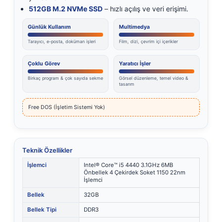
512GB M.2 NVMe SSD
– hızlı açılış ve veri erişimi.
Günlük Kullanım
Multimedya
Tarayıcı, e-posta, doküman işleri
Film, dizi, çevrim içi içerikler
Çoklu Görev
Yaratıcı İşler
Birkaç program & çok sayıda sekme
Görsel düzenleme, temel video &
tasarım
Free DOS (İşletim Sistemi Yok)
Teknik Özellikler
İşlemci
Intel® Core™ i5 4440 3.1GHz 6MB
Önbellek 4 Çekirdek Soket 1150 22nm
İşlemci
Bellek
32GB
Bellek Tipi
DDR3