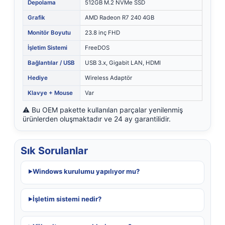
Depolama
512GB M.2 NVMe SSD
Grafik
AMD Radeon R7 240 4GB
Monitör Boyutu
23.8 inç FHD
İşletim Sistemi
FreeDOS
Bağlantılar / USB
USB 3.x, Gigabit LAN, HDMI
Hediye
Wireless Adaptör
Klavye + Mouse
Var
⚠️ Bu OEM pakette kullanılan parçalar yenilenmiş
ürünlerden oluşmaktadır ve 24 ay garantilidir.
Sık Sorulanlar
Windows kurulumu yapılıyor mu?
İşletim sistemi nedir?