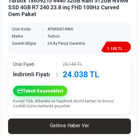
Turbox Tx6592 i5 4440 32GB Ram 512GB NVMe
SSD 4GB R7 240 23.8 inç FHD 100Hz Curved
Oem Paket
Ürün Kodu
:
ATM00014960
Marka
:
Turbox
Garanti Bilgisi
:
24 Ay Parça Garantisi
1.105 TL
İndirim
Ürün Fiyatı
:
25.143
TL
24.038
TL
İndirimli Fiyatı
:
Taksit Seçenekleri
Kuveyt Türk, Albaraka ve YapıKredi World kartları ile Bonus
özellikli bütün kartlarda geçerlidir.
Gelince Haber Ver