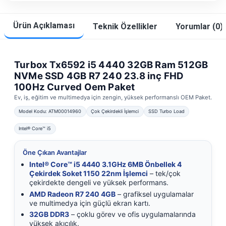
Ürün Açıklaması
Teknik Özellikler
Yorumlar (0)
Turbox Tx6592 i5 4440 32GB Ram 512GB
NVMe SSD 4GB R7 240 23.8 inç FHD
100Hz Curved Oem Paket
Ev, iş, eğitim ve multimedya için zengin, yüksek performanslı OEM Paket.
Model Kodu: ATM00014960
Çok Çekirdekli İşlemci
SSD Turbo Load
Intel® Core™ i5
Öne Çıkan Avantajlar
Intel® Core™ i5 4440 3.1GHz 6MB Önbellek 4
Çekirdek Soket 1150 22nm İşlemci
– tek/çok
çekirdekte dengeli ve yüksek performans.
AMD Radeon R7 240 4GB
– grafiksel uygulamalar
ve multimedya için güçlü ekran kartı.
32GB DDR3
– çoklu görev ve ofis uygulamalarında
yüksek akıcılık.