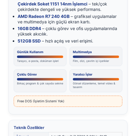
Çekirdek Soket 1151 14nm İşlemci
– tek/çok
çekirdekte dengeli ve yüksek performans.
AMD Radeon R7 240 4GB
– grafiksel uygulamalar
ve multimedya için güçlü ekran kartı.
16GB DDR4
– çoklu görev ve ofis uygulamalarında
yüksek akıcılık.
512GB SSD
– hızlı açılış ve veri erişimi.
Günlük Kullanım
Multimedya
Tarayıcı, e-posta, doküman işleri
Film, dizi, çevrim içi içerikler
Çoklu Görev
Yaratıcı İşler
Birkaç program & çok sayıda sekme
Görsel düzenleme, temel video &
tasarım
Free DOS (İşletim Sistemi Yok)
Teknik Özellikler