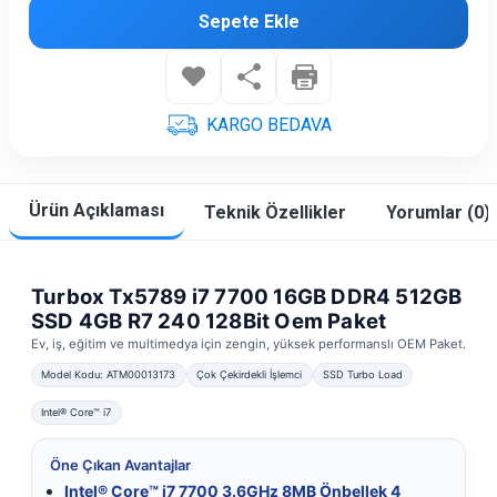
Sepete Ekle
KARGO BEDAVA
Ürün Açıklaması
Teknik Özellikler
Yorumlar (0)
Turbox Tx5789 i7 7700 16GB DDR4 512GB
SSD 4GB R7 240 128Bit Oem Paket
Ev, iş, eğitim ve multimedya için zengin, yüksek performanslı OEM Paket.
Model Kodu: ATM00013173
Çok Çekirdekli İşlemci
SSD Turbo Load
Intel® Core™ i7
Öne Çıkan Avantajlar
Intel® Core™ i7 7700 3.6GHz 8MB Önbellek 4