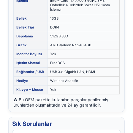
İşlemci
Intel® Core™ i7 7700 3.6GHz 8MB
Önbellek 4 Çekirdek Soket 1151 14nm
İşlemci
Bellek
16GB
Bellek Tipi
DDR4
Depolama
512GB SSD
Grafik
AMD Radeon R7 240 4GB
Monitör Boyutu
Yok
İşletim Sistemi
FreeDOS
Bağlantılar / USB
USB 3.x, Gigabit LAN, HDMI
Hediye
Wireless Adaptör
Klavye + Mouse
Yok
⚠️ Bu OEM pakette kullanılan parçalar yenilenmiş
ürünlerden oluşmaktadır ve 24 ay garantilidir.
Sık Sorulanlar