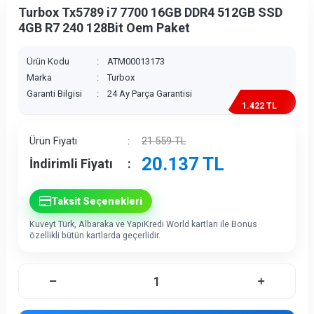
Turbox Tx5789 i7 7700 16GB DDR4 512GB SSD
4GB R7 240 128Bit Oem Paket
Ürün Kodu
:
ATM00013173
Marka
:
Turbox
Garanti Bilgisi
:
24 Ay Parça Garantisi
1.422 TL
İndirim
Ürün Fiyatı
:
21.559
TL
20.137
TL
İndirimli Fiyatı
:
Taksit Seçenekleri
Kuveyt Türk, Albaraka ve YapıKredi World kartları ile Bonus
özellikli bütün kartlarda geçerlidir.