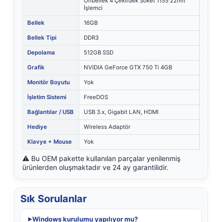
Önbellek 4 Çekirdek Soket 1155 22nm
İşlemci
Bellek
16GB
Bellek Tipi
DDR3
Depolama
512GB SSD
Grafik
NVIDIA GeForce GTX 750 Ti 4GB
Monitör Boyutu
Yok
İşletim Sistemi
FreeDOS
Bağlantılar / USB
USB 3.x, Gigabit LAN, HDMI
Hediye
Wireless Adaptör
Klavye + Mouse
Yok
⚠️ Bu OEM pakette kullanılan parçalar yenilenmiş
ürünlerden oluşmaktadır ve 24 ay garantilidir.
Sık Sorulanlar
Windows kurulumu yapılıyor mu?