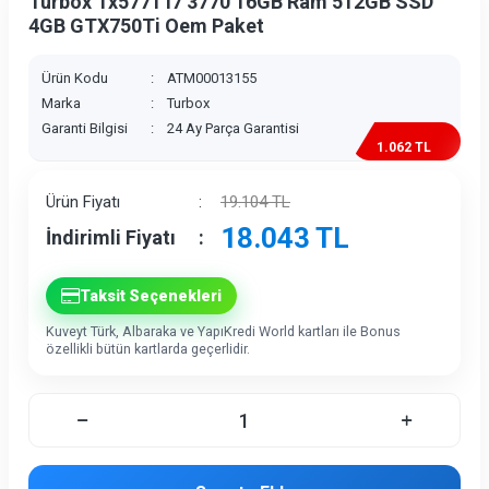
Turbox Tx5771 i7 3770 16GB Ram 512GB SSD
4GB GTX750Ti Oem Paket
Ürün Kodu
:
ATM00013155
Marka
:
Turbox
Garanti Bilgisi
:
24 Ay Parça Garantisi
1.062 TL
İndirim
Ürün Fiyatı
:
19.104
TL
18.043
TL
İndirimli Fiyatı
:
Taksit Seçenekleri
Kuveyt Türk, Albaraka ve YapıKredi World kartları ile Bonus
özellikli bütün kartlarda geçerlidir.