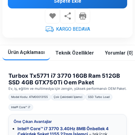
Sepete Ekle
KARGO BEDAVA
Ürün Açıklaması
Teknik Özellikler
Yorumlar (0)
Turbox Tx5771 i7 3770 16GB Ram 512GB
SSD 4GB GTX750Ti Oem Paket
Ev, iş, eğitim ve multimedya için zengin, yüksek performanslı OEM Paket.
Model Kodu: ATM00013155
Çok Çekirdekli İşlemci
SSD Turbo Load
Intel® Core™ i7
Öne Çıkan Avantajlar
Intel® Core™ i7 3770 3.4GHz 8MB Önbellek 4
Çekirdek Soket 1155 22nm İşlemci
– tek/çok