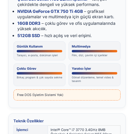
çekirdekte dengeli ve yüksek performans.
NVIDIA GeForce GTX 750 Ti 4GB
– grafiksel
uygulamalar ve multimedya için güçlü ekran kartı.
16GB DDR3
– çoklu görev ve ofis uygulamalarında
yüksek akıcılık.
512GB SSD
– hızlı açılış ve veri erişimi.
Günlük Kullanım
Multimedya
Tarayıcı, e-posta, doküman işleri
Film, dizi, çevrim içi içerikler
Çoklu Görev
Yaratıcı İşler
Birkaç program & çok sayıda sekme
Görsel düzenleme, temel video &
tasarım
Free DOS (İşletim Sistemi Yok)
Teknik Özellikler
İşlemci
Intel® Core™ i7 3770 3.4GHz 8MB