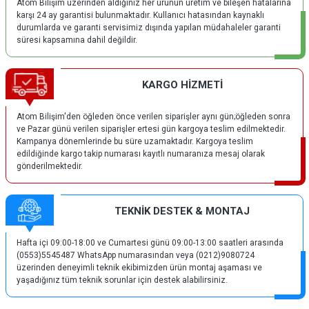
Atom Bilişim üzerinden aldığınız her ürünün üretim ve bileşen hatalarına
karşı 24 ay garantisi bulunmaktadır. Kullanıcı hatasından kaynaklı
durumlarda ve garanti servisimiz dışında yapılan müdahaleler garanti
süresi kapsamına dahil değildir.
KARGO HİZMETİ
Atom Bilişim'den öğleden önce verilen siparişler aynı gün;öğleden sonra
ve Pazar günü verilen siparişler ertesi gün kargoya teslim edilmektedir.
Kampanya dönemlerinde bu süre uzamaktadır. Kargoya teslim
edildiğinde kargo takip numarası kayıtlı numaranıza mesaj olarak
gönderilmektedir.
TEKNİK DESTEK & MONTAJ
Hafta içi 09:00-18:00 ve Cumartesi günü 09:00-13:00 saatleri arasında
(0553)5545487 WhatsApp numarasından veya (0212)9080724
üzerinden deneyimli teknik ekibimizden ürün montaj aşaması ve
yaşadığınız tüm teknik sorunlar için destek alabilirsiniz.