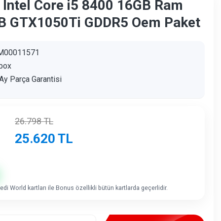
 Intel Core i5 8400 16GB Ram
B GTX1050Ti GDDR5 Oem Paket
M00011571
box
Ay Parça Garantisi
26.798
TL
25.620
TL
di World kartları ile Bonus özellikli bütün kartlarda geçerlidir.