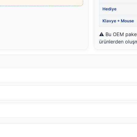
Hediye
Klavye + Mouse
⚠️ Bu OEM pakett
ürünlerden oluşm