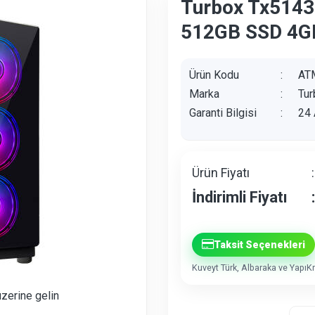
Turbox Tx5143
512GB SSD 4G
Ürün Kodu
:
AT
Marka
:
Tur
Garanti Bilgisi
:
24 
Ürün Fiyatı
:
İndirimli Fiyatı
:
Taksit Seçenekleri
Kuveyt Türk, Albaraka ve YapıKre
üzerine gelin