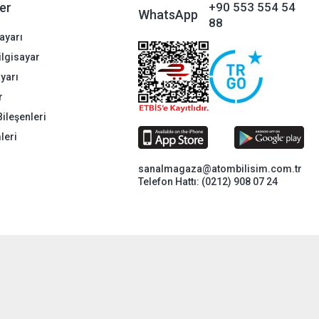
er
+90 553 554 54
WhatsApp
88
ayarı
Bilgisayar
ayarı
r
Bileşenleri
leri
sanalmagaza@atombilisim.com.tr
Telefon Hattı: (0212) 908 07 24