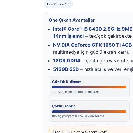
Intel® Core™ i5
Öne Çıkan Avantajlar
Intel® Core™ i5 8400 2.8GHz 9MB 
14nm İşlemci
– tek/çok çekirdekte
NVIDIA GeForce GTX 1050 Ti 4GB
multimedya için güçlü ekran kartı.
16GB DDR4
– çoklu görev ve ofis u
512GB SSD
– hızlı açılış ve veri eriş
Günlük Kullanım
Tarayıcı, e-posta, doküman işleri
Çoklu Görev
Birkaç program & çok sayıda sekme
Free DOS (İşletim Sistemi Yok)