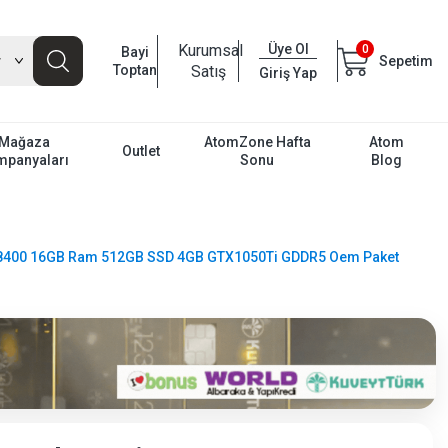
Kurumsal
Üye Ol
0
Bayi
Sepetim
Toptan
Satış
Giriş Yap
Mağaza
AtomZone Hafta
Atom
Outlet
mpanyaları
Sonu
Blog
i5 8400 16GB Ram 512GB SSD 4GB GTX1050Ti GDDR5 Oem Paket