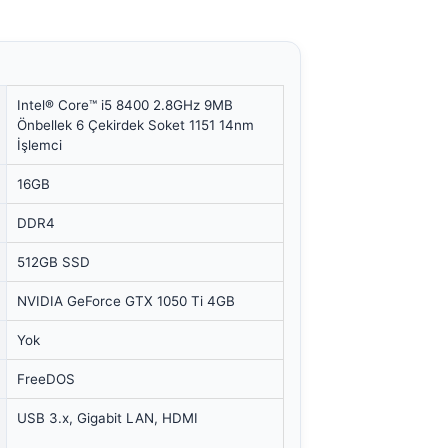
Intel® Core™ i5 8400 2.8GHz 9MB
Önbellek 6 Çekirdek Soket 1151 14nm
İşlemci
16GB
DDR4
512GB SSD
NVIDIA GeForce GTX 1050 Ti 4GB
Yok
FreeDOS
USB 3.x, Gigabit LAN, HDMI