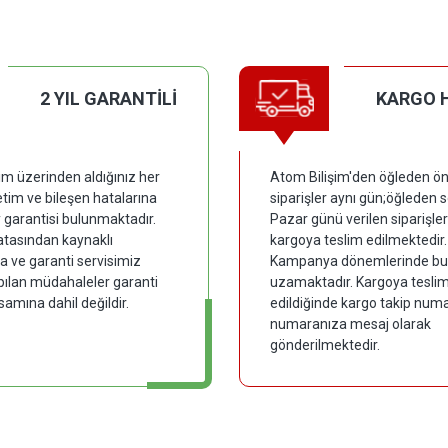
2 YIL GARANTİLİ
KARGO 
im üzerinden aldığınız her
Atom Bilişim'den öğleden ön
tim ve bileşen hatalarına
siparişler aynı gün;öğleden 
y garantisi bulunmaktadır.
Pazar günü verilen siparişler
hatasından kaynaklı
kargoya teslim edilmektedir.
 ve garanti servisimiz
Kampanya dönemlerinde bu
pılan müdahaleler garanti
uzamaktadır. Kargoya tesli
samına dahil değildir.
edildiğinde kargo takip numar
numaranıza mesaj olarak
gönderilmektedir.