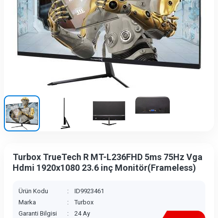
Turbox TrueTech R MT-L236FHD 5ms 75Hz Vga
Hdmi 1920x1080 23.6 inç Monitör(Frameless)
Ürün Kodu
:
ID9923461
Marka
:
Turbox
Garanti Bilgisi
:
24 Ay