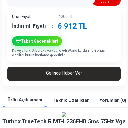
288 TL
İndirim
Ürün Fiyatı
:
7.200
TL
6.912
TL
İndirimli Fiyatı
:
Taksit Seçenekleri
Kuveyt Türk, Albaraka ve YapıKredi World kartları ile Bonus
özellikli bütün kartlarda geçerlidir.
Gelince Haber Ver
Ürün Açıklaması
Teknik Özellikler
Yorumlar (0)
Turbox TrueTech R MT-L236FHD 5ms 75Hz Vga