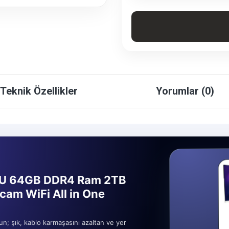
Teknik Özellikler
Yorumlar (0)
5U 64GB DDR4 Ram 2TB
cam WiFi All in One
un; şık, kablo karmaşasını azaltan ve yer