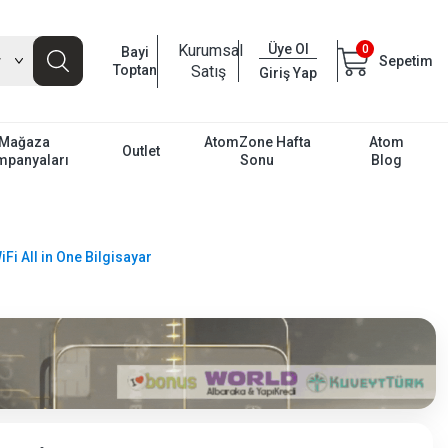
Kurumsal
Üye Ol
0
Bayi
Sepetim
Toptan
Satış
Giriş Yap
Mağaza
AtomZone Hafta
Atom
Outlet
mpanyaları
Sonu
Blog
 All in One Bilgisayar