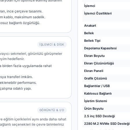
naryoları için optimize edilmiş donanım
İşlemci
ran, ince çerçeve tasarımı.
İşlemci Özellikleri
um kablo, maksimum sadelik.
losuz bağlantı özgürlüğü.
Anakart
Bellek
Bellek Tipi
İŞLEMCI & DISK
Depolama Kapasitesi
 tarayıcı sekmeleri, görüntülü görüşmeler
Ekran Boyutu
eyim hedeflenir.
Ekran Çözünürlüğü
a birden fazla uygulamada rahat
Ekran Paneli
osya transferi imkânı.
Grafik Çözümü
eklenebilir performans.
Bağlantılar / USB
 çalışma odaklı yapı.
Kablosuz Bağlantı
İşletim Sistemi
Ürün Boyutu
GÖRÜNTÜ & I/O
2.5 inç SSD Desteği
ve eğitim içeriklerini aynı anda daha rahat
2280 M.2 NVMe SSD Desteği
ağlantı seçenekleri ile çevre birimleriniz