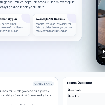
tü görünümü ve hepsi bir arada kullanım avantajı ile
aylı şekilde inceleyebilirsiniz.
Hemen Uygun
Avantajlı AIO Çözümü
 eğitim sınıfı,
Monitör ve kasa ihtiyacını tek
ve ev-ofis kullanımı
üründe birleştirerek yerden ve
tik çözüm sunar.
maliyetten tasarruf sağlar.
Teknik Özellikler
GENEL BAKIŞ
Ürün Kodu
, monitör ile tek gövdede birleştirerek
arının daha düzenli görünmesine katkıda
Ürün Adı