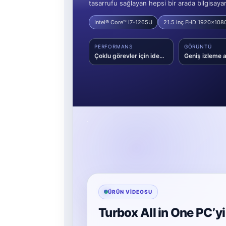
tasarrufu sağlayan hepsi bir arada bilgisay
Intel® Core™ i7-1265U
21.5 inç FHD 1920x108
PERFORMANS
GÖRÜNTÜ
Çoklu görevler için ideal işlemci gücü
ÜRÜN VIDEOSU
Turbox All in One PC’y