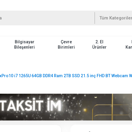
Bilgisayar
Çevre
2. El
Bileşenleri
Birimleri
Ürünler
Ka
xPro10 i7 1265U 64GB DDR4 Ram 2TB SSD 21.5 inç FHD BT Webcam WiFi