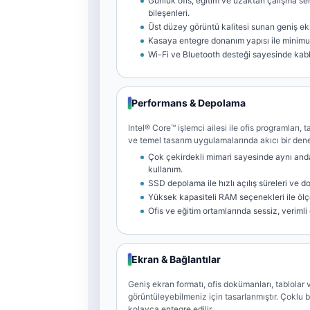
Günlük ofis, eğitim ve uzaktan çalışma se
bileşenleri.
Üst düzey görüntü kalitesi sunan geniş ek
Kasaya entegre donanım yapısı ile minim
Wi-Fi ve Bluetooth desteği sayesinde kab
Performans & Depolama
Intel® Core™ işlemci ailesi ile ofis programları,
ve temel tasarım uygulamalarında akıcı bir den
Çok çekirdekli mimari sayesinde aynı and
kullanım.
SSD depolama ile hızlı açılış süreleri ve d
Yüksek kapasiteli RAM seçenekleri ile ölç
Ofis ve eğitim ortamlarında sessiz, verimli
Ekran & Bağlantılar
Geniş ekran formatı, ofis dokümanları, tablolar 
görüntüleyebilmeniz için tasarlanmıştır. Çoklu b
kolayca entegre edilir.