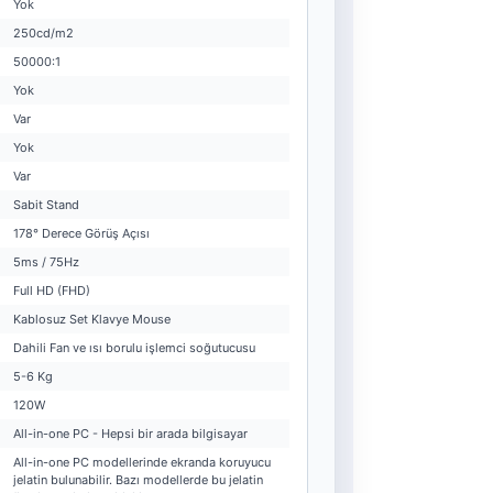
Yok
250cd/m2
50000:1
Yok
Var
Yok
Var
Sabit Stand
178° Derece Görüş Açısı
5ms / 75Hz
Full HD (FHD)
Kablosuz Set Klavye Mouse
Dahili Fan ve ısı borulu işlemci soğutucusu
5-6 Kg
120W
All-in-one PC - Hepsi bir arada bilgisayar
All-in-one PC modellerinde ekranda koruyucu
jelatin bulunabilir. Bazı modellerde bu jelatin