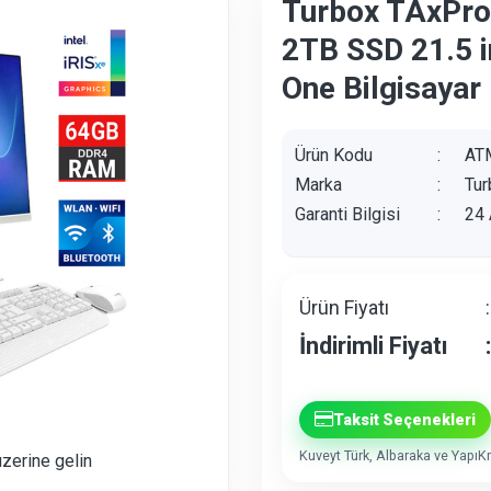
Turbox TAxPr
2TB SSD 21.5 i
One Bilgisayar
Ürün Kodu
:
AT
Marka
:
Tur
Garanti Bilgisi
:
24 
Ürün Fiyatı
:
İndirimli Fiyatı
:
Taksit Seçenekleri
Kuveyt Türk, Albaraka ve YapıKre
üzerine gelin