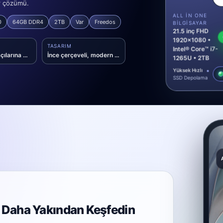
ar çözümü.
ALL IN ONE
0
64GB DDR4
2TB
Var
Freedos
BILGISAYAR
21.5 inç FHD
1920x1080 •
TASARIM
Intel® Core™ i7-
Geniş izleme açılarına sahip VA panel
İnce çerçeveli, modern AIO form faktörü
1265U • 2TB
Yüksek Hızlı
SSD Depolama
i Daha Yakından Keşfedin