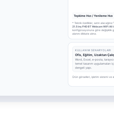
Tepkime Hızı / Yenileme Hızı
* Teknik özellikler, satın alacağınız
21.5 inç FHD BT Webcam WiFi All i
konfigürasyonuna göre değişiklik gö
alanını dikkate alınız.
KULLANIM SENARYOLARI
Ofis, Eğitim, Uzaktan Çal
Word, Excel, e-posta, tarayıcı
temel tasarım uygulamaları iç
dengeli yapı.
Ürün görselleri, işletim sistemi v