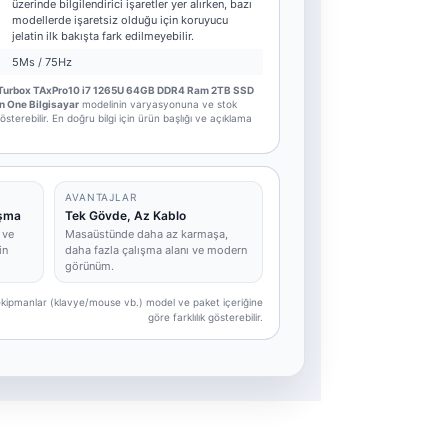
üzerinde bilgilendirici işaretler yer alırken, bazı
modellerde işaretsiz olduğu için koruyucu
jelatin ilk bakışta fark edilmeyebilir.
5Ms / 75Hz
Turbox TAxPro10 i7 1265U 64GB DDR4 Ram 2TB SSD
n One Bilgisayar
modelinin varyasyonuna ve stok
sterebilir. En doğru bilgi için ürün başlığı ve açıklama
AVANTAJLAR
ışma
Tek Gövde, Az Kablo
 ve
Masaüstünde daha az karmaşa,
in
daha fazla çalışma alanı ve modern
görünüm.
e ekipmanlar (klavye/mouse vb.) model ve paket içeriğine
göre farklılık gösterebilir.