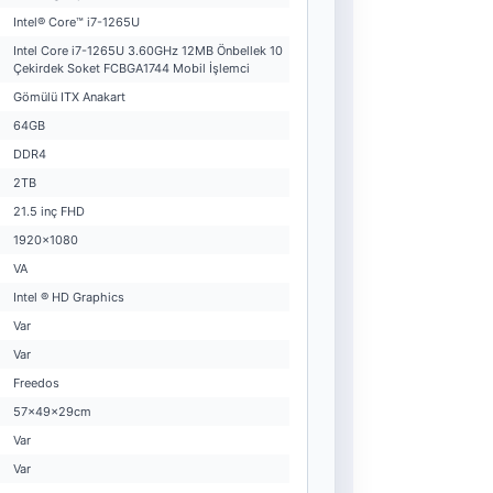
Intel® Core™ i7-1265U
Intel Core i7-1265U 3.60GHz 12MB Önbellek 10
Çekirdek Soket FCBGA1744 Mobil İşlemci
Gömülü ITX Anakart
64GB
DDR4
2TB
21.5 inç FHD
1920x1080
VA
Intel ® HD Graphics
Var
Var
Freedos
57x49x29cm
Var
Var