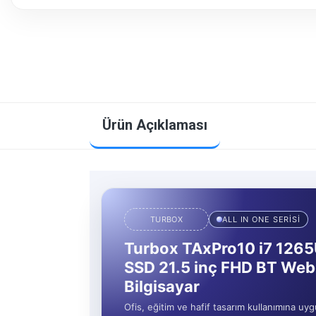
Ürün Açıklaması
TURBOX
ALL IN ONE SERİSİ
Turbox TAxPro10 i7 126
SSD 21.5 inç FHD BT Web
Bilgisayar
Ofis, eğitim ve hafif tasarım kullanımına uyg