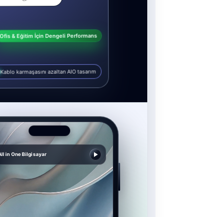
Ofis & Eğitim İçin Dengeli Performans
Kablo karmaşasını azaltan AIO tasarım
All in One Bilgisayar