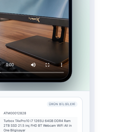
ÜRÜN BILGILERI
ATM00012828
Turbox TAxPro10 i7 1265U 64GB DDR4 Ram
2TB SSD 21.5 inç FHD BT Webcam WiFi All in
One Bilgisayar