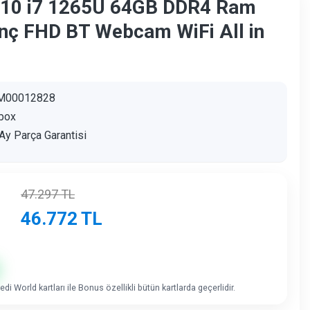
o10 i7 1265U 64GB DDR4 Ram
nç FHD BT Webcam WiFi All in
M00012828
box
Ay Parça Garantisi
47.297
TL
46.772
TL
di World kartları ile Bonus özellikli bütün kartlarda geçerlidir.