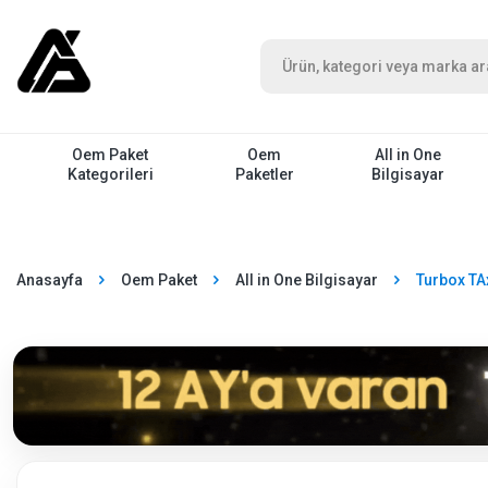
Oem Paket
Oem
All in One
Kategorileri
Paketler
Bilgisayar
Anasayfa
Oem Paket
All in One Bilgisayar
Turbox TA