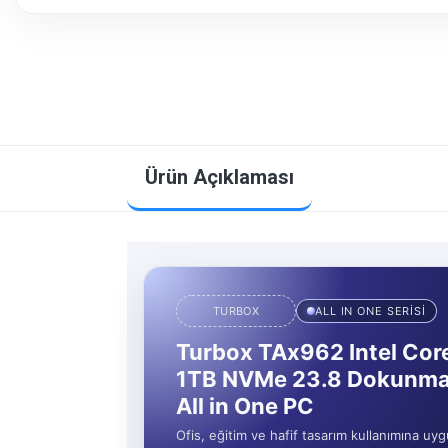
Ürün Açıklaması
TURBOX
ALL IN ONE SERİSİ
Turbox TAx962 Intel Co
1TB NVMe 23.8 Dokunma
All in One PC
Ofis, eğitim ve hafif tasarım kullanımına uyg