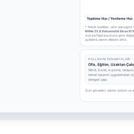
Tepkime Hızı / Yenileme Hızı
* Teknik özellikler, satın alacağınız
NVMe 23.8 Dokunmatik Ekran BTH
stok konfigürasyonuna göre değişikli
açıklama alanını dikkate alınız.
KULLANIM SENARYOLARI
Ofis, Eğitim, Uzaktan Çal
Word, Excel, e-posta, tarayıcı
temel tasarım uygulamaları iç
dengeli yapı.
Ürün görselleri, işletim sistemi v