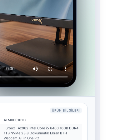
ÜRÜN BILGILERI
ATM00010117
Turbox TAx962 Intel Core i5 6400 16GB DDR4
1TB NVMe 23.8 Dokunmatik Ekran BTH
Webcam All in One PC