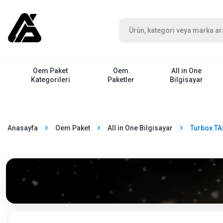
Oem Paket
Oem
All in One
Kategorileri
Paketler
Bilgisayar
Anasayfa
Oem Paket
All in One Bilgisayar
Turbox TA