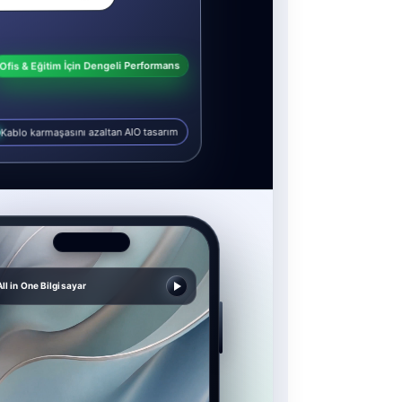
Ofis & Eğitim İçin Dengeli Performans
Kablo karmaşasını azaltan AIO tasarım
All in One Bilgisayar