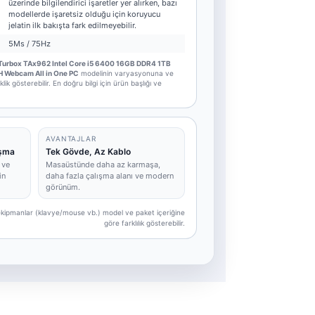
üzerinde bilgilendirici işaretler yer alırken, bazı
modellerde işaretsiz olduğu için koruyucu
jelatin ilk bakışta fark edilmeyebilir.
5Ms / 75Hz
Turbox TAx962 Intel Core i5 6400 16GB DDR4 1TB
 Webcam All in One PC
modelinin varyasyonuna ve
k gösterebilir. En doğru bilgi için ürün başlığı ve
AVANTAJLAR
ışma
Tek Gövde, Az Kablo
 ve
Masaüstünde daha az karmaşa,
in
daha fazla çalışma alanı ve modern
görünüm.
e ekipmanlar (klavye/mouse vb.) model ve paket içeriğine
göre farklılık gösterebilir.