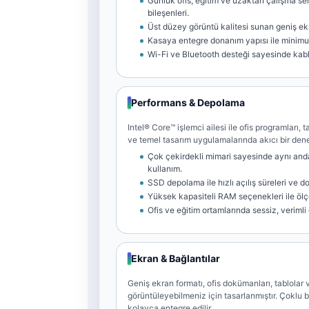
Günlük ofis, eğitim ve uzaktan çalışma se
bileşenleri.
Üst düzey görüntü kalitesi sunan geniş ek
Kasaya entegre donanım yapısı ile minim
Wi-Fi ve Bluetooth desteği sayesinde kab
Performans & Depolama
Intel® Core™ işlemci ailesi ile ofis programları,
ve temel tasarım uygulamalarında akıcı bir den
Çok çekirdekli mimari sayesinde aynı and
kullanım.
SSD depolama ile hızlı açılış süreleri ve d
Yüksek kapasiteli RAM seçenekleri ile ölç
Ofis ve eğitim ortamlarında sessiz, verimli
Ekran & Bağlantılar
Geniş ekran formatı, ofis dokümanları, tablolar 
görüntüleyebilmeniz için tasarlanmıştır. Çoklu b
kolayca entegre edilir.