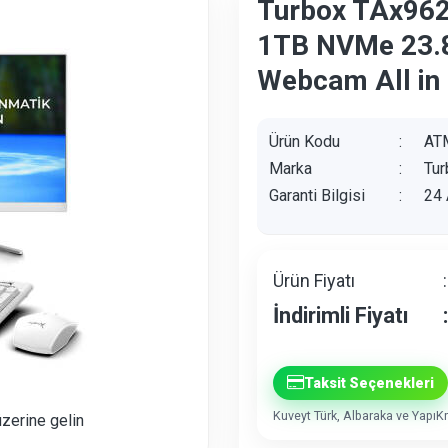
Turbox TAx962
1TB NVMe 23.
Webcam All in
Ürün Kodu
:
AT
Marka
:
Tur
Garanti Bilgisi
:
24 
Ürün Fiyatı
:
İndirimli Fiyatı
:
Taksit Seçenekleri
Kuveyt Türk, Albaraka ve YapıKre
üzerine gelin