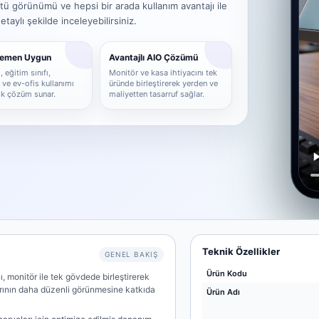
tü görünümü ve hepsi bir arada kullanım avantajı ile
aylı şekilde inceleyebilirsiniz.
Hemen Uygun
Avantajlı AIO Çözümü
 eğitim sınıfı,
Monitör ve kasa ihtiyacını tek
ve ev-ofis kullanımı
üründe birleştirerek yerden ve
tik çözüm sunar.
maliyetten tasarruf sağlar.
Teknik Özellikler
GENEL BAKIŞ
Ürün Kodu
, monitör ile tek gövdede birleştirerek
arının daha düzenli görünmesine katkıda
Ürün Adı