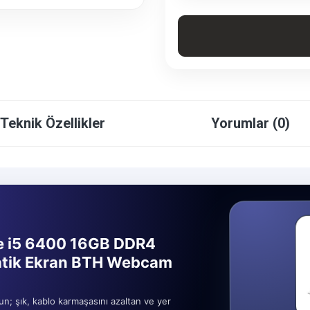
Teknik Özellikler
Yorumlar (0)
re i5 6400 16GB DDR4
tik Ekran BTH Webcam
un; şık, kablo karmaşasını azaltan ve yer