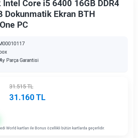
 Intel Core i5 6400 16GB DDR4
8 Dokunmatik Ekran BTH
 One PC
M00010117
box
Ay Parça Garantisi
31.515
TL
31.160
TL
di World kartları ile Bonus özellikli bütün kartlarda geçerlidir.