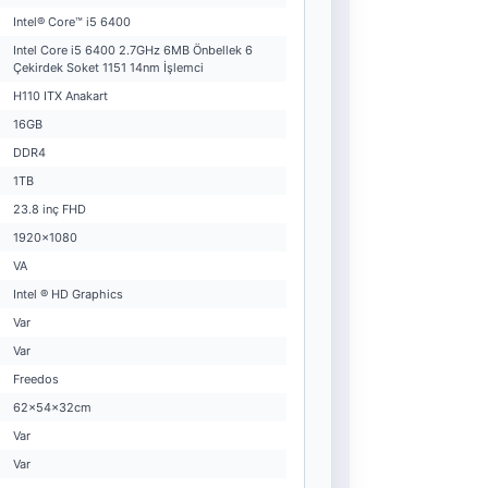
Intel® Core™ i5 6400
Intel Core i5 6400 2.7GHz 6MB Önbellek 6
Çekirdek Soket 1151 14nm İşlemci
H110 ITX Anakart
16GB
DDR4
1TB
23.8 inç FHD
1920x1080
VA
Intel ® HD Graphics
Var
Var
Freedos
62x54x32cm
Var
Var