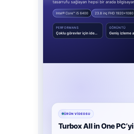
tasarrufu sağlayan hepsi bir arada bilgisay
Intel® Core™ i5 6400
23.8 inç FHD 1920x1080
PERFORMANS
GÖRÜNTÜ
Çoklu görevler için ideal işlemci gücü
ÜRÜN VIDEOSU
Turbox All in One PC’y