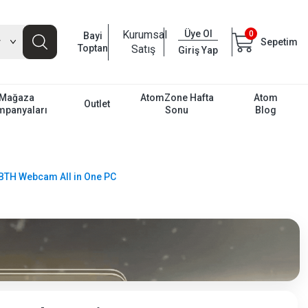
Kurumsal
Üye Ol
0
Bayi
Sepetim
Toptan
Satış
Giriş Yap
Mağaza
AtomZone Hafta
Atom
Outlet
mpanyaları
Sonu
Blog
 BTH Webcam All in One PC