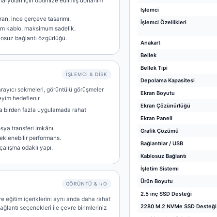
naryoları için optimize edilmiş donanım
İşlemci
ran, ince çerçeve tasarımı.
İşlemci Özellikleri
um kablo, maksimum sadelik.
losuz bağlantı özgürlüğü.
Anakart
Bellek
Bellek Tipi
İŞLEMCI & DISK
Depolama Kapasitesi
 tarayıcı sekmeleri, görüntülü görüşmeler
Ekran Boyutu
eyim hedeflenir.
Ekran Çözünürlüğü
a birden fazla uygulamada rahat
Ekran Paneli
osya transferi imkânı.
Grafik Çözümü
eklenebilir performans.
Bağlantılar / USB
 çalışma odaklı yapı.
Kablosuz Bağlantı
İşletim Sistemi
Ürün Boyutu
GÖRÜNTÜ & I/O
2.5 inç SSD Desteği
ve eğitim içeriklerini aynı anda daha rahat
2280 M.2 NVMe SSD Desteği
ağlantı seçenekleri ile çevre birimleriniz