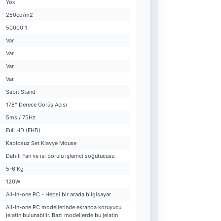
Yok
250cd/m2
50000:1
Var
Var
Var
Var
Sabit Stand
178° Derece Görüş Açısı
5ms / 75Hz
Full HD (FHD)
Kablosuz Set Klavye Mouse
Dahili Fan ve ısı borulu işlemci soğutucusu
5-6 Kg
120W
All-in-one PC - Hepsi bir arada bilgisayar
All-in-one PC modellerinde ekranda koruyucu
jelatin bulunabilir. Bazı modellerde bu jelatin