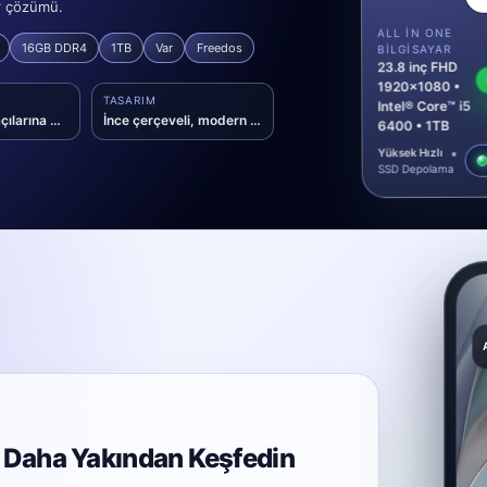
ar çözümü.
ALL IN ONE
16GB DDR4
1TB
Var
Freedos
BILGISAYAR
23.8 inç FHD
1920x1080 •
TASARIM
Intel® Core™ i5
Geniş izleme açılarına sahip VA panel
İnce çerçeveli, modern AIO form faktörü
6400 • 1TB
Yüksek Hızlı
SSD Depolama
i Daha Yakından Keşfedin