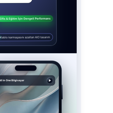
Ofis & Eğitim İçin Dengeli Performans
Kablo karmaşasını azaltan AIO tasarım
All in One Bilgisayar