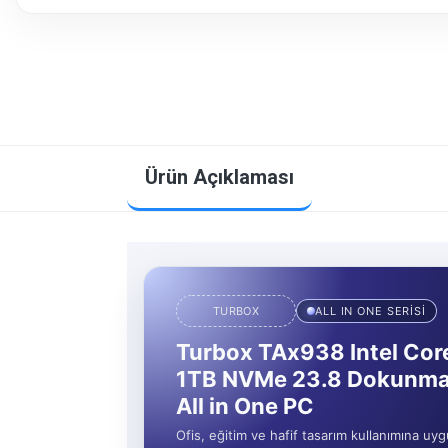
Ürün Açıklaması
TURBOX
ALL IN ONE SERİSİ
Turbox TAx938 Intel Co
1TB NVMe 23.8 Dokunma
All in One PC
Ofis, eğitim ve hafif tasarım kullanımına uyg