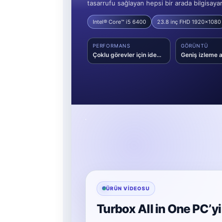
tasarrufu sağlayan hepsi bir arada bilgisay
Intel® Core™ i5 6400
23.8 inç FHD 1920x1080
PERFORMANS
GÖRÜNTÜ
Çoklu görevler için ideal işlemci gücü
ÜRÜN VIDEOSU
Turbox All in One PC’y