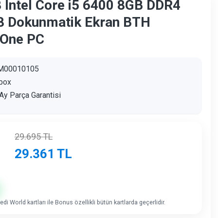
 Intel Core i5 6400 8GB DDR4
8 Dokunmatik Ekran BTH
 One PC
M00010105
box
Ay Parça Garantisi
29.695
TL
29.361
TL
di World kartları ile Bonus özellikli bütün kartlarda geçerlidir.