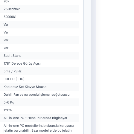
Yok
250cd/m2
50000:1
Var
Var
Var
Var
Sabit Stand
178° Derece Görüş Açısı
5ms / 75Hz
Full HD (FHD)
Kablosuz Set Klavye Mouse
Dahili Fan ve ısı borulu işlemci soğutucusu
5-6 Kg
120W
All-in-one PC - Hepsi bir arada bilgisayar
All-in-one PC modellerinde ekranda koruyucu
jelatin bulunabilir. Bazı modellerde bu jelatin