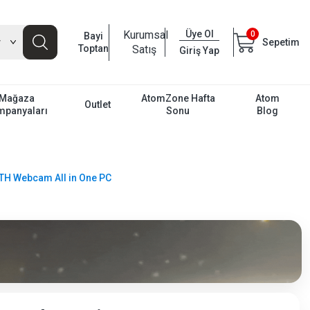
Kurumsal
Üye Ol
0
Bayi
Sepetim
Toptan
Satış
Giriş Yap
Mağaza
AtomZone Hafta
Atom
Outlet
mpanyaları
Sonu
Blog
BTH Webcam All in One PC