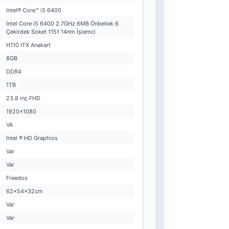
Intel® Core™ i5 6400
Intel Core i5 6400 2.7GHz 6MB Önbellek 6
Çekirdek Soket 1151 14nm İşlemci
H110 ITX Anakart
8GB
DDR4
1TB
23.8 inç FHD
1920x1080
VA
Intel ® HD Graphics
Var
Var
Freedos
62x54x32cm
Var
Var