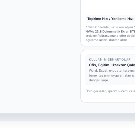
Tepkime Hızı / Yenileme Hızı
* Teknik özellikler, satın alacağınız
NVMe 23.8 Dokunmatik Ekran BTH
stok konfigürasyonuna göre değişikli
açıklama alanını dikkate alınız.
KULLANIM SENARYOLARI
Ofis, Eğitim, Uzaktan Çal
Word, Excel, e-posta, tarayıcı
temel tasarım uygulamaları iç
dengeli yapı.
Ürün görselleri, işletim sistemi v