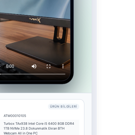
ÜRÜN BILGILERI
ATM00010105
Turbox TAx938 Intel Core i5 6400 8GB DDR4
1TB NVMe 23.8 Dokunmatik Ekran BTH
Webcam All in One PC