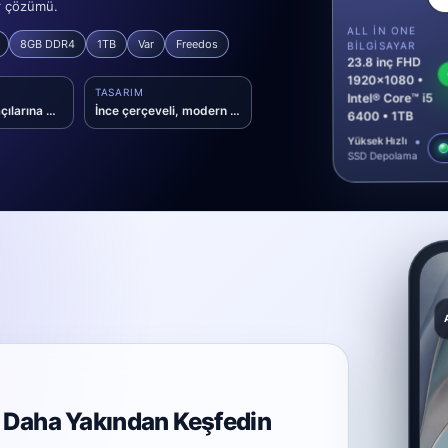
ar çözümü.
ALL IN ONE
8GB DDR4
1TB
Var
Freedos
BILGISAYAR
23.8 inç FHD
1920x1080 •
TASARIM
Intel® Core™ i5
Geniş izleme açılarına sahip VA panel
İnce çerçeveli, modern AIO form faktörü
6400 • 1TB
Yüksek Hızlı
SSD Depolama
i Daha Yakından Keşfedin