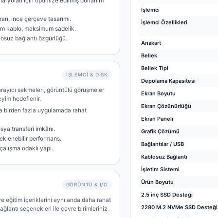
naryoları için optimize edilmiş donanım
İşlemci
ran, ince çerçeve tasarımı.
İşlemci Özellikleri
um kablo, maksimum sadelik.
losuz bağlantı özgürlüğü.
Anakart
Bellek
Bellek Tipi
İŞLEMCI & DISK
Depolama Kapasitesi
 tarayıcı sekmeleri, görüntülü görüşmeler
Ekran Boyutu
eyim hedeflenir.
Ekran Çözünürlüğü
a birden fazla uygulamada rahat
Ekran Paneli
osya transferi imkânı.
Grafik Çözümü
eklenebilir performans.
Bağlantılar / USB
 çalışma odaklı yapı.
Kablosuz Bağlantı
İşletim Sistemi
Ürün Boyutu
GÖRÜNTÜ & I/O
2.5 inç SSD Desteği
ve eğitim içeriklerini aynı anda daha rahat
2280 M.2 NVMe SSD Desteği
ağlantı seçenekleri ile çevre birimleriniz