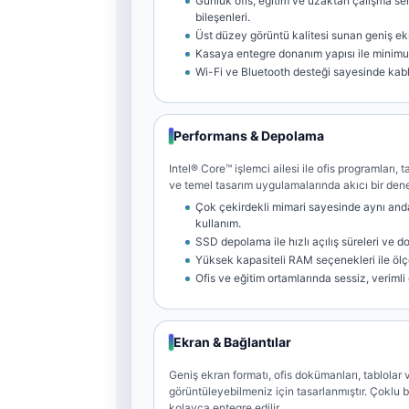
Günlük ofis, eğitim ve uzaktan çalışma se
bileşenleri.
Üst düzey görüntü kalitesi sunan geniş ek
Kasaya entegre donanım yapısı ile minim
Wi-Fi ve Bluetooth desteği sayesinde kab
Performans & Depolama
Intel® Core™ işlemci ailesi ile ofis programları,
ve temel tasarım uygulamalarında akıcı bir den
Çok çekirdekli mimari sayesinde aynı and
kullanım.
SSD depolama ile hızlı açılış süreleri ve d
Yüksek kapasiteli RAM seçenekleri ile ölç
Ofis ve eğitim ortamlarında sessiz, verimli
Ekran & Bağlantılar
Geniş ekran formatı, ofis dokümanları, tablolar 
görüntüleyebilmeniz için tasarlanmıştır. Çoklu b
kolayca entegre edilir.