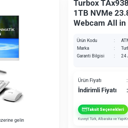
Turbox TAx938
1TB NVMe 23.
Webcam All in
Ürün Kodu
:
AT
Marka
:
Tur
Garanti Bilgisi
:
24 
Ürün Fiyatı
:
İndirimli Fiyatı
:
Taksit Seçenekleri
Kuveyt Türk, Albaraka ve YapıKre
üzerine gelin