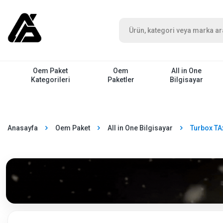
Oem Paket
Oem
All in One
Kategorileri
Paketler
Bilgisayar
Anasayfa
Oem Paket
All in One Bilgisayar
Turbox TA