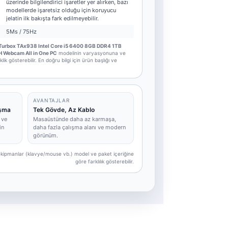
üzerinde bilgilendirici işaretler yer alırken, bazı
modellerde işaretsiz olduğu için koruyucu
jelatin ilk bakışta fark edilmeyebilir.
5Ms / 75Hz
Turbox TAx938 Intel Core i5 6400 8GB DDR4 1TB
 Webcam All in One PC
modelinin varyasyonuna ve
k gösterebilir. En doğru bilgi için ürün başlığı ve
AVANTAJLAR
ışma
Tek Gövde, Az Kablo
 ve
Masaüstünde daha az karmaşa,
in
daha fazla çalışma alanı ve modern
görünüm.
e ekipmanlar (klavye/mouse vb.) model ve paket içeriğine
göre farklılık gösterebilir.