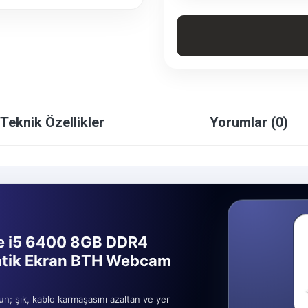
Teknik Özellikler
Yorumlar (0)
re i5 6400 8GB DDR4
tik Ekran BTH Webcam
un; şık, kablo karmaşasını azaltan ve yer