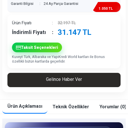
Garanti Bilgisi
:
24 Ay Parça Garantisi
1.050 TL
İndirim
Ürün Fiyatı
:
32.197
TL
31.147
TL
İndirimli Fiyatı
:
Taksit Seçenekleri
Kuveyt Türk, Albaraka ve YapıKredi World kartları ile Bonus
özellikli bütün kartlarda geçerlidir.
Gelince Haber Ver
Ürün Açıklaması
Teknik Özellikler
Yorumlar (0)