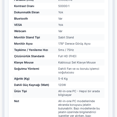
Kontrast Oranı
50000:1
Dokunmatik Ekran
Yok
Bluetooth
Var
VESA
Yok
Webcam
Var
Monitör Stand Tipi
Sabit Stand
Monitör Açısı
178° Derece Görüş Açısı
Tepkime / Yenileme Hızı
5ms / 75Hz
Çözünürlük Standardı
Full HD (FHD)
Klavye Mouse
Kablosuz Set Klavye Mouse
Soğutma Yöntemi
Dahili Fan ve ısı borulu işlemci
soğutucusu
Ağırlık (Kg)
5-6 Kg
Dahili Güç Kaynağı (Watt)
120W
Ürün Tipi
All-in-one PC - Hepsi bir arada
bilgisayar
Not
All-in-one PC modellerinde
ekranda koruyucu jelatin
bulunabilir. Bazı modellerde bu
jelatin üzerinde bilgilendirici
işaretler yer alırken, bazı