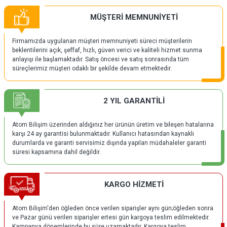
MÜŞTERİ MEMNUNİYETİ
Firmamızda uygulanan müşteri memnuniyeti süreci müşterilerin
beklentilerini açık, şeffaf, hızlı, güven verici ve kaliteli hizmet sunma
anlayışı ile başlamaktadır. Satış öncesi ve satış sonrasında tüm
süreçlerimiz müşteri odaklı bir şekilde devam etmektedir.
2 YIL GARANTİLİ
Atom Bilişim üzerinden aldığınız her ürünün üretim ve bileşen hatalarına
karşı 24 ay garantisi bulunmaktadır. Kullanıcı hatasından kaynaklı
durumlarda ve garanti servisimiz dışında yapılan müdahaleler garanti
süresi kapsamına dahil değildir.
KARGO HİZMETİ
Atom Bilişim'den öğleden önce verilen siparişler aynı gün;öğleden sonra
ve Pazar günü verilen siparişler ertesi gün kargoya teslim edilmektedir.
Kampanya dönemlerinde bu süre uzamaktadır. Kargoya teslim