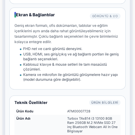
Ekran & Bağlantılar
GÖRÜNTÜ & I/O
Geniş ekran formatı, ofis dokümanları, tablolar ve eğitim
içeriklerini aynı anda daha rahat görüntüleyebilmeniz için
tasarlanmıştır. Çoklu bağlantı seçenekleri ile çevre birimleriniz
kolayca entegre edilir.
FHD net ve canlı görüntü deneyimi.
USB, HDMI, ses giriş/çıkış ve ağ bağlantı portları ile geniş
bağlantı seçenekleri.
Kablosuz klavye & mouse setleri ile tam masaüstü
çözümleri.
Kamera ve mikrofon ile görüntülü görüşmelere hazır yapı
(model durumuna göre değişebilir).
Teknik Özellikler
ÜRÜN BILGILERI
Ürün Kodu
ATM00007728
Ürün Adı
Turbox TAx814 i3 13100 8GB
Ram 256GB M.2 NVMe SSD 27
inç Bluetooth Webcam All In One
Bilgisayar