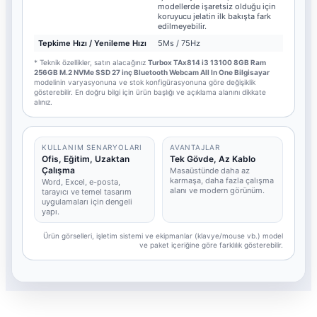
modellerde işaretsiz olduğu için
koruyucu jelatin ilk bakışta fark
edilmeyebilir.
Tepkime Hızı / Yenileme Hızı
5Ms / 75Hz
* Teknik özellikler, satın alacağınız
Turbox TAx814 i3 13100 8GB Ram
256GB M.2 NVMe SSD 27 inç Bluetooth Webcam All In One Bilgisayar
modelinin varyasyonuna ve stok konfigürasyonuna göre değişiklik
gösterebilir. En doğru bilgi için ürün başlığı ve açıklama alanını dikkate
alınız.
KULLANIM SENARYOLARI
AVANTAJLAR
Ofis, Eğitim, Uzaktan
Tek Gövde, Az Kablo
Çalışma
Masaüstünde daha az
karmaşa, daha fazla çalışma
Word, Excel, e-posta,
alanı ve modern görünüm.
tarayıcı ve temel tasarım
uygulamaları için dengeli
yapı.
Ürün görselleri, işletim sistemi ve ekipmanlar (klavye/mouse vb.) model
ve paket içeriğine göre farklılık gösterebilir.