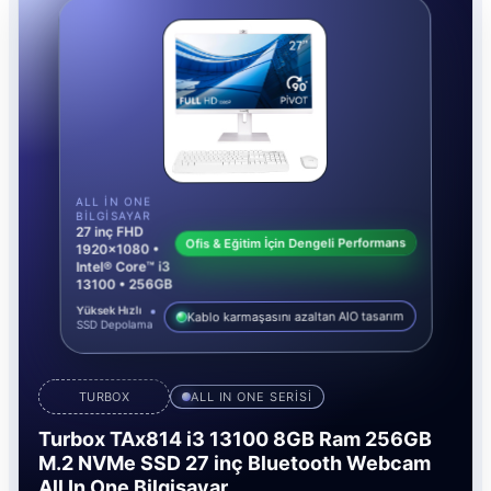
ALL IN ONE
BILGISAYAR
27 inç FHD
Ofis & Eğitim İçin Dengeli Performans
1920x1080 •
Intel® Core™ i3
13100 • 256GB
Yüksek Hızlı
Kablo karmaşasını azaltan AIO tasarım
SSD Depolama
TURBOX
ALL IN ONE SERİSİ
Turbox TAx814 i3 13100 8GB Ram 256GB
M.2 NVMe SSD 27 inç Bluetooth Webcam
All In One Bilgisayar