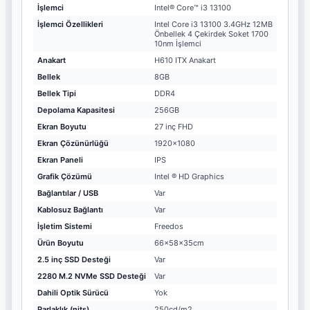
İşlemci
Intel® Core™ i3 13100
İşlemci Özellikleri
Intel Core i3 13100 3.4GHz 12MB
Önbellek 4 Çekirdek Soket 1700
10nm İşlemci
Anakart
H610 ITX Anakart
Bellek
8GB
Bellek Tipi
DDR4
Depolama Kapasitesi
256GB
Ekran Boyutu
27 inç FHD
Ekran Çözünürlüğü
1920x1080
Ekran Paneli
IPS
Grafik Çözümü
Intel ® HD Graphics
Bağlantılar / USB
Var
Kablosuz Bağlantı
Var
İşletim Sistemi
Freedos
Ürün Boyutu
66x58x35cm
2.5 inç SSD Desteği
Var
2280 M.2 NVMe SSD Desteği
Var
Dahili Optik Sürücü
Yok
Parlaklık (nits)
250cd/m2