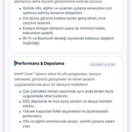
alanlarının daha düzenli görünmesine katkıda bulunur.
Günlük ofis, eğitim ve uzaktan çalışma senaryoları için
optimize edilmiş donanım bileşenleri.
Üst düzey görüntü kalitesi sunan geniş ekran, ince
çerçeve tasarımı.
Kasaya entegre donanım yapısı ile minimum kablo,
maksimum sadelik.
Wi-Fi ve Bluetooth desteği sayesinde kablosuz bağlantı
özgürlüğü.
Performans & Depolama
İŞLEMCI & DISK
Intel® Core™ işlemci ailesi ile ofis programları, tarayıcı
sekmeleri, görüntülü görüşmeler ve temel tasarım
uygulamalarında akıcı bir deneyim hedeflenir.
Çok çekirdekli mimari sayesinde aynı anda birden fazla
uygulamada rahat kullanım.
SSD depolama ile hızlı açılış süreleri ve dosya transferi
imkânı.
Yüksek kapasiteli RAM seçenekleri ile ölçeklenebilir
performans.
Ofis ve eğitim ortamlarında sessiz, verimli çalışma odaklı
yapı.