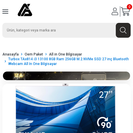
0
Anasayfa
Oem Paket
All in One Bilgisayar
Turbox TAx814 i3 13100 8GB Ram 256GB M.2 NVMe SSD 27 inç Bluetooth
Webcam All In One Bilgisayar