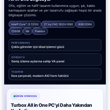
Ofis, eğitim ve hafif tasarım kullanımına uygun; şık, kablo
karmaşasını azaltan ve yer tasarrufu sağlayan hepsi bir arada
bilgisayar çözümü.
Intel® Core™ i3 13100
27 inç FHD 1920x1080
8GB DDR4
256GB
Var
Freedos
PERFORMANS
Çoklu görevler için ideal işlemci gücü
GÖRÜNTÜ
Geniş izleme açılarına sahip VA panel
TASARIM
İnce çerçeveli, modern AIO form faktörü
ÜRÜN VIDEOSU
Turbox All in One PC’yi Daha Yakından