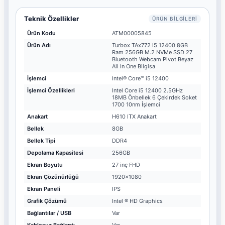
Teknik Özellikler
ÜRÜN BILGILERI
Ürün Kodu
ATM00005845
Ürün Adı
Turbox TAx772 i5 12400 8GB
Ram 256GB M.2 NVMe SSD 27
Bluetooth Webcam Pivot Beyaz
All In One Bilgisa
İşlemci
Intel® Core™ i5 12400
İşlemci Özellikleri
Intel Core i5 12400 2.5GHz
18MB Önbellek 6 Çekirdek Soket
1700 10nm İşlemci
Anakart
H610 ITX Anakart
Bellek
8GB
Bellek Tipi
DDR4
Depolama Kapasitesi
256GB
Ekran Boyutu
27 inç FHD
Ekran Çözünürlüğü
1920x1080
Ekran Paneli
IPS
Grafik Çözümü
Intel ® HD Graphics
Bağlantılar / USB
Var
Kablosuz Bağlantı
Var