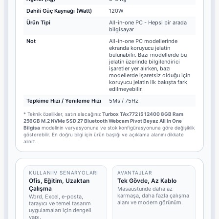
Dahili Güç Kaynağı (Watt)
120W
Ürün Tipi
All-in-one PC - Hepsi bir arada
bilgisayar
Not
All-in-one PC modellerinde
ekranda koruyucu jelatin
bulunabilir. Bazı modellerde bu
jelatin üzerinde bilgilendirici
işaretler yer alırken, bazı
modellerde işaretsiz olduğu için
koruyucu jelatin ilk bakışta fark
edilmeyebilir.
Tepkime Hızı / Yenileme Hızı
5Ms / 75Hz
* Teknik özellikler, satın alacağınız
Turbox TAx772 i5 12400 8GB Ram
256GB M.2 NVMe SSD 27 Bluetooth Webcam Pivot Beyaz All In One
Bilgisa
modelinin varyasyonuna ve stok konfigürasyonuna göre değişiklik
gösterebilir. En doğru bilgi için ürün başlığı ve açıklama alanını dikkate
alınız.
KULLANIM SENARYOLARI
AVANTAJLAR
Ofis, Eğitim, Uzaktan
Tek Gövde, Az Kablo
Çalışma
Masaüstünde daha az
karmaşa, daha fazla çalışma
Word, Excel, e-posta,
alanı ve modern görünüm.
tarayıcı ve temel tasarım
uygulamaları için dengeli
yapı.