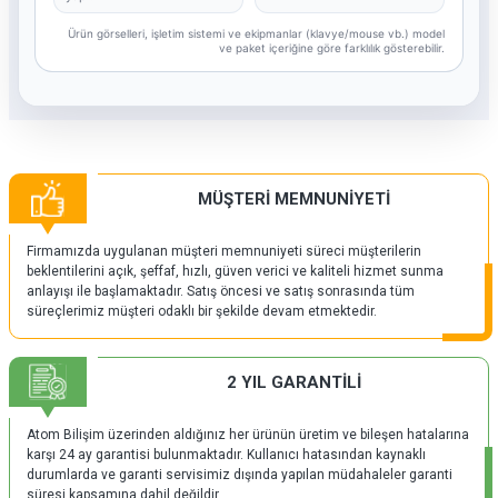
Ürün görselleri, işletim sistemi ve ekipmanlar (klavye/mouse vb.) model
ve paket içeriğine göre farklılık gösterebilir.
MÜŞTERİ MEMNUNİYETİ
Firmamızda uygulanan müşteri memnuniyeti süreci müşterilerin
beklentilerini açık, şeffaf, hızlı, güven verici ve kaliteli hizmet sunma
anlayışı ile başlamaktadır. Satış öncesi ve satış sonrasında tüm
süreçlerimiz müşteri odaklı bir şekilde devam etmektedir.
2 YIL GARANTİLİ
Atom Bilişim üzerinden aldığınız her ürünün üretim ve bileşen hatalarına
karşı 24 ay garantisi bulunmaktadır. Kullanıcı hatasından kaynaklı
durumlarda ve garanti servisimiz dışında yapılan müdahaleler garanti
süresi kapsamına dahil değildir.