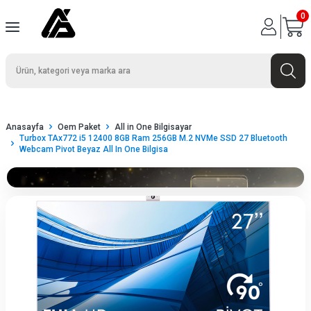
0
Anasayfa
Oem Paket
All in One Bilgisayar
Turbox TAx772 i5 12400 8GB Ram 256GB M.2 NVMe SSD 27 Bluetooth
Webcam Pivot Beyaz All In One Bilgisa