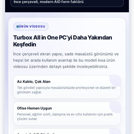
İnce çerçeveli, modern AIO form faktörü
ÜRÜN VIDEOSU
Turbox All in One PC’yi Daha Yakından
Keşfedin
İnce çerçeveli ekran yapısı, sade masaüstü görünümü ve
hepsi bir arada kullanım avantajı ile bu modeli kısa ürün
videosu üzerinden detaylı şekilde inceleyebilirsiniz.
Az Kablo, Çok Alan
Tek gövdeli yapısıyla masaüstünüzde profesyonel ve düzenli bir
görünüm sağlar.
Ofise Hemen Uygun
Personel, eğitim sınıfı, danışma ve ev-ofis kullanımı için pratik
çözüm sunar.