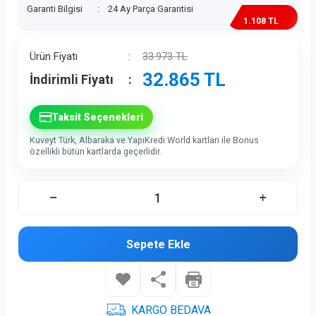
Garanti Bilgisi
:
24 Ay Parça Garantisi
1.108 TL
İndirim
Ürün Fiyatı
:
33.973
TL
32.865
TL
İndirimli Fiyatı
:
Taksit Seçenekleri
Kuveyt Türk, Albaraka ve YapıKredi World kartları ile Bonus
özellikli bütün kartlarda geçerlidir.
Sepete Ekle
KARGO BEDAVA