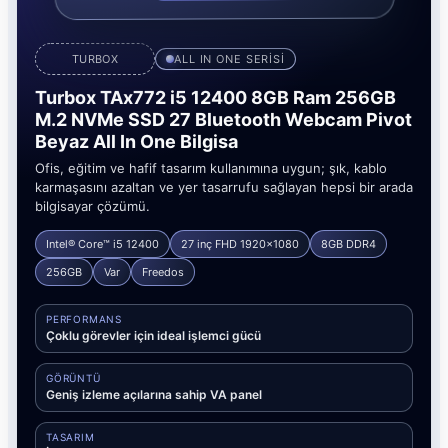
TURBOX
ALL IN ONE SERİSİ
Turbox TAx772 i5 12400 8GB Ram 256GB
M.2 NVMe SSD 27 Bluetooth Webcam Pivot
Beyaz All In One Bilgisa
Ofis, eğitim ve hafif tasarım kullanımına uygun; şık, kablo
karmaşasını azaltan ve yer tasarrufu sağlayan hepsi bir arada
bilgisayar çözümü.
Intel® Core™ i5 12400
27 inç FHD 1920x1080
8GB DDR4
256GB
Var
Freedos
PERFORMANS
Çoklu görevler için ideal işlemci gücü
GÖRÜNTÜ
Geniş izleme açılarına sahip VA panel
TASARIM