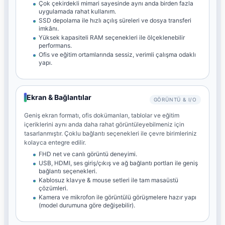
Çok çekirdekli mimari sayesinde aynı anda birden fazla
uygulamada rahat kullanım.
SSD depolama ile hızlı açılış süreleri ve dosya transferi
imkânı.
Yüksek kapasiteli RAM seçenekleri ile ölçeklenebilir
performans.
Ofis ve eğitim ortamlarında sessiz, verimli çalışma odaklı
yapı.
Ekran & Bağlantılar
GÖRÜNTÜ & I/O
Geniş ekran formatı, ofis dokümanları, tablolar ve eğitim
içeriklerini aynı anda daha rahat görüntüleyebilmeniz için
tasarlanmıştır. Çoklu bağlantı seçenekleri ile çevre birimleriniz
kolayca entegre edilir.
FHD net ve canlı görüntü deneyimi.
USB, HDMI, ses giriş/çıkış ve ağ bağlantı portları ile geniş
bağlantı seçenekleri.
Kablosuz klavye & mouse setleri ile tam masaüstü
çözümleri.
Kamera ve mikrofon ile görüntülü görüşmelere hazır yapı
(model durumuna göre değişebilir).