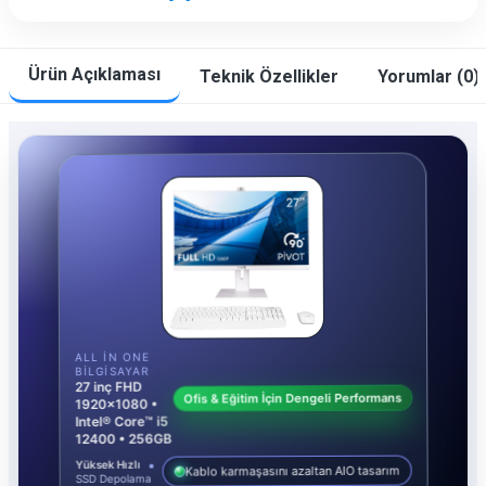
Ürün Açıklaması
Teknik Özellikler
Yorumlar (0)
ALL IN ONE
BILGISAYAR
27 inç FHD
Ofis & Eğitim İçin Dengeli Performans
1920x1080 •
Intel® Core™ i5
12400 • 256GB
Yüksek Hızlı
Kablo karmaşasını azaltan AIO tasarım
SSD Depolama