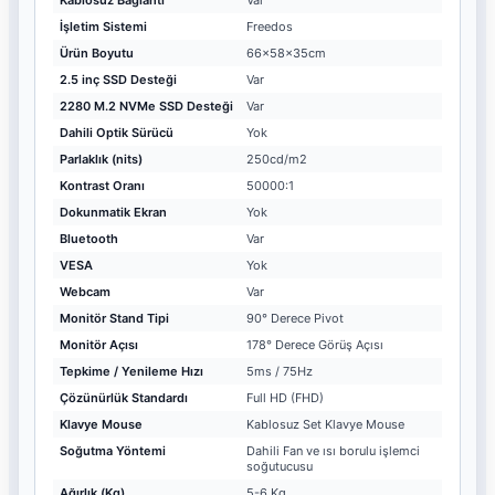
İşletim Sistemi
Freedos
Ürün Boyutu
66x58x35cm
2.5 inç SSD Desteği
Var
2280 M.2 NVMe SSD Desteği
Var
Dahili Optik Sürücü
Yok
Parlaklık (nits)
250cd/m2
Kontrast Oranı
50000:1
Dokunmatik Ekran
Yok
Bluetooth
Var
VESA
Yok
Webcam
Var
Monitör Stand Tipi
90° Derece Pivot
Monitör Açısı
178° Derece Görüş Açısı
Tepkime / Yenileme Hızı
5ms / 75Hz
Çözünürlük Standardı
Full HD (FHD)
Klavye Mouse
Kablosuz Set Klavye Mouse
Soğutma Yöntemi
Dahili Fan ve ısı borulu işlemci
soğutucusu
Ağırlık (Kg)
5-6 Kg