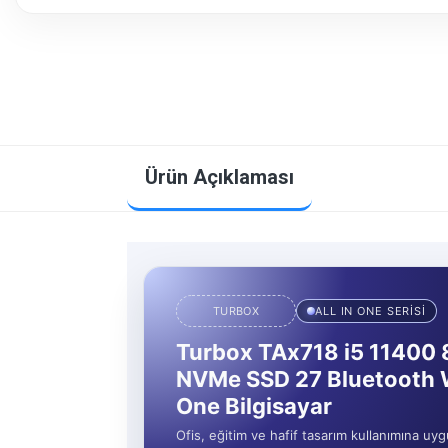
Ürün Açıklaması
TURBOX
ALL IN ONE SERİSİ
Turbox TAx718 i5 11400
NVMe SSD 27 Bluetooth W
One Bilgisayar
Ofis, eğitim ve hafif tasarım kullanımına uyg