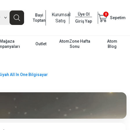
Kurumsal
Üye Ol
0
Bayi
Sepetim
Toptan
Satış
Giriş Yap
Mağaza
AtomZone Hafta
Atom
Outlet
mpanyaları
Sonu
Blog
ah All In One Bilgisayar