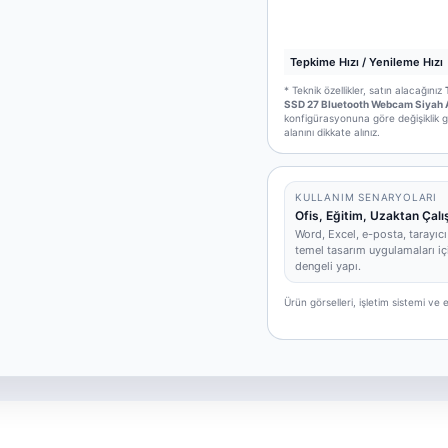
Tepkime Hızı / Yenileme Hızı
* Teknik özellikler, satın alacağınız
SSD 27 Bluetooth Webcam Siyah Al
konfigürasyonuna göre değişiklik gö
alanını dikkate alınız.
KULLANIM SENARYOLARI
Ofis, Eğitim, Uzaktan Çal
Word, Excel, e-posta, tarayıcı
temel tasarım uygulamaları iç
dengeli yapı.
Ürün görselleri, işletim sistemi v