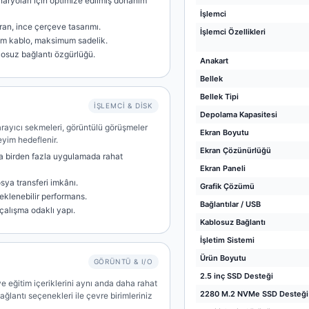
naryoları için optimize edilmiş donanım
İşlemci
ran, ince çerçeve tasarımı.
İşlemci Özellikleri
um kablo, maksimum sadelik.
losuz bağlantı özgürlüğü.
Anakart
Bellek
Bellek Tipi
İŞLEMCI & DISK
Depolama Kapasitesi
 tarayıcı sekmeleri, görüntülü görüşmeler
Ekran Boyutu
eyim hedeflenir.
Ekran Çözünürlüğü
a birden fazla uygulamada rahat
Ekran Paneli
osya transferi imkânı.
Grafik Çözümü
eklenebilir performans.
Bağlantılar / USB
 çalışma odaklı yapı.
Kablosuz Bağlantı
İşletim Sistemi
Ürün Boyutu
GÖRÜNTÜ & I/O
2.5 inç SSD Desteği
ve eğitim içeriklerini aynı anda daha rahat
2280 M.2 NVMe SSD Desteği
ağlantı seçenekleri ile çevre birimleriniz