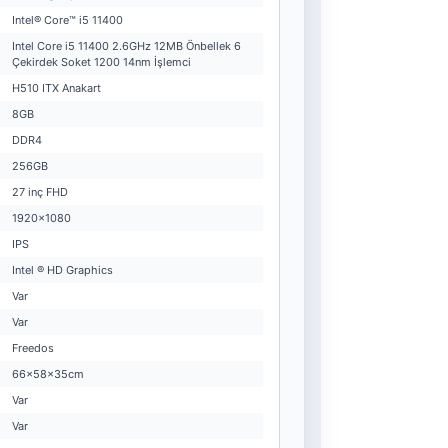
Intel® Core™ i5 11400
Intel Core i5 11400 2.6GHz 12MB Önbellek 6
Çekirdek Soket 1200 14nm İşlemci
H510 ITX Anakart
8GB
DDR4
256GB
27 inç FHD
1920x1080
IPS
Intel ® HD Graphics
Var
Var
Freedos
66x58x35cm
Var
Var