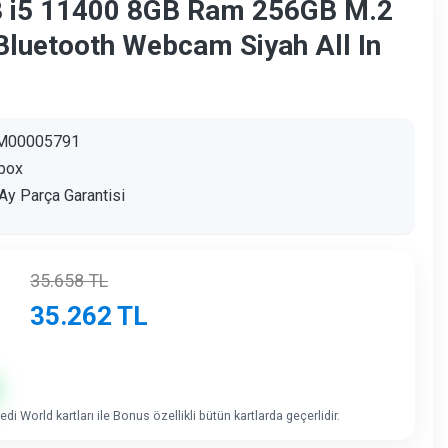
 i5 11400 8GB Ram 256GB M.2
luetooth Webcam Siyah All In
M00005791
box
Ay Parça Garantisi
35.658
TL
35.262
TL
di World kartları ile Bonus özellikli bütün kartlarda geçerlidir.