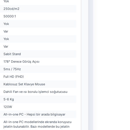
Yok
250cd/m2
50000:1
Yok
Var
Yok
Var
Sabit Stand
178° Derece Görüş Açısı
5ms / 75Hz
Full HD (FHD)
Kablosuz Set Klavye Mouse
Dahili Fan ve ısı borulu işlemci soğutucusu
5-6 Kg
120W
All-in-one PC - Hepsi bir arada bilgisayar
All-in-one PC modellerinde ekranda koruyucu
jelatin bulunabilir. Bazı modellerde bu jelatin