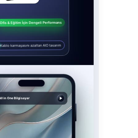
Ofis & Eğitim İçin Dengeli Performans
Kablo karmaşasını azaltan AIO tasarım
All in One Bilgisayar