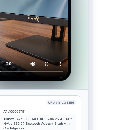
ÜRÜN BILGILERI
ATM00005791
Turbox TAx718 i5 11400 8GB Ram 256GB M.2
NVMe SSD 27 Bluetooth Webcam Siyah All In
One Bilgisayar