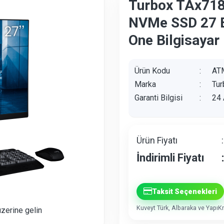
Turbox TAx718
NVMe SSD 27 B
One Bilgisayar
Ürün Kodu
:
AT
Marka
:
Tur
Garanti Bilgisi
:
24 
Ürün Fiyatı
:
İndirimli Fiyatı
:
Taksit Seçenekleri
Kuveyt Türk, Albaraka ve YapıKre
üzerine gelin