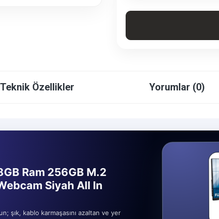
Teknik Özellikler
Yorumlar (0)
 8GB Ram 256GB M.2
ebcam Siyah All In
un; şık, kablo karmaşasını azaltan ve yer