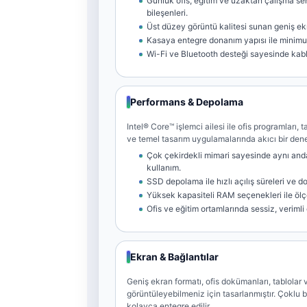
Günlük ofis, eğitim ve uzaktan çalışma se
bileşenleri.
Üst düzey görüntü kalitesi sunan geniş ek
Kasaya entegre donanım yapısı ile minim
Wi-Fi ve Bluetooth desteği sayesinde kab
Performans & Depolama
Intel® Core™ işlemci ailesi ile ofis programları,
ve temel tasarım uygulamalarında akıcı bir den
Çok çekirdekli mimari sayesinde aynı and
kullanım.
SSD depolama ile hızlı açılış süreleri ve d
Yüksek kapasiteli RAM seçenekleri ile ölç
Ofis ve eğitim ortamlarında sessiz, verimli
Ekran & Bağlantılar
Geniş ekran formatı, ofis dokümanları, tablolar 
görüntüleyebilmeniz için tasarlanmıştır. Çoklu b
kolayca entegre edilir.