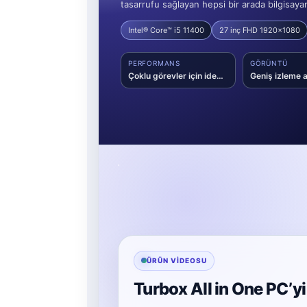
tasarrufu sağlayan hepsi bir arada bilgisay
Intel® Core™ i5 11400
27 inç FHD 1920x1080
PERFORMANS
GÖRÜNTÜ
Çoklu görevler için ideal işlemci gücü
ÜRÜN VIDEOSU
Turbox All in One PC’y