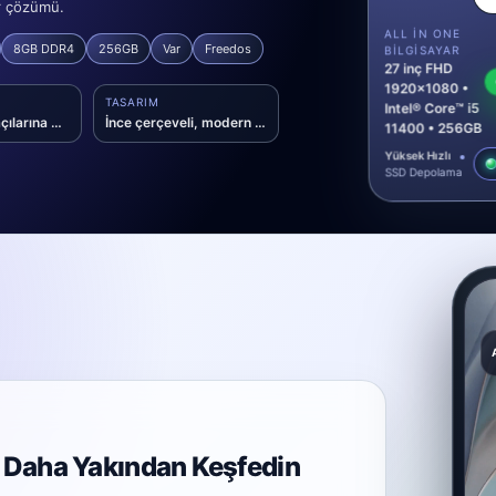
ar çözümü.
ALL IN ONE
8GB DDR4
256GB
Var
Freedos
BILGISAYAR
27 inç FHD
1920x1080 •
TASARIM
Intel® Core™ i5
Geniş izleme açılarına sahip VA panel
İnce çerçeveli, modern AIO form faktörü
11400 • 256GB
Yüksek Hızlı
SSD Depolama
i Daha Yakından Keşfedin