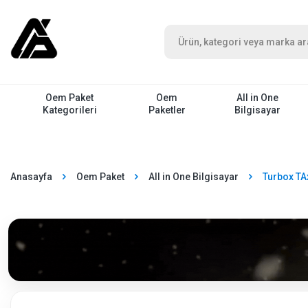
Oem Paket
Oem
All in One
Kategorileri
Paketler
Bilgisayar
Anasayfa
Oem Paket
All in One Bilgisayar
Turbox TA