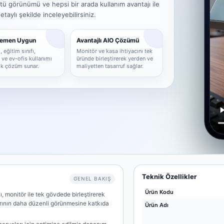
tü görünümü ve hepsi bir arada kullanım avantajı ile
aylı şekilde inceleyebilirsiniz.
Hemen Uygun
Avantajlı AIO Çözümü
 eğitim sınıfı,
Monitör ve kasa ihtiyacını tek
ve ev-ofis kullanımı
üründe birleştirerek yerden ve
tik çözüm sunar.
maliyetten tasarruf sağlar.
Teknik Özellikler
GENEL BAKIŞ
Ürün Kodu
, monitör ile tek gövdede birleştirerek
arının daha düzenli görünmesine katkıda
Ürün Adı