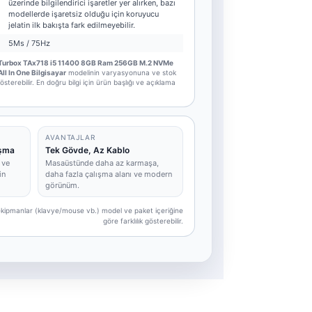
üzerinde bilgilendirici işaretler yer alırken, bazı
modellerde işaretsiz olduğu için koruyucu
jelatin ilk bakışta fark edilmeyebilir.
5Ms / 75Hz
Turbox TAx718 i5 11400 8GB Ram 256GB M.2 NVMe
l In One Bilgisayar
modelinin varyasyonuna ve stok
sterebilir. En doğru bilgi için ürün başlığı ve açıklama
AVANTAJLAR
ışma
Tek Gövde, Az Kablo
 ve
Masaüstünde daha az karmaşa,
in
daha fazla çalışma alanı ve modern
görünüm.
e ekipmanlar (klavye/mouse vb.) model ve paket içeriğine
göre farklılık gösterebilir.