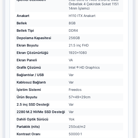
Önbellek 4 Çekirdek Soket 1151
14nm İşlemci
Anakart
H110 ITX Anakart
Bellek
8GB
Bellek Tipi
DDR4
Depolama Kapasitesi
256GB
Ekran Boyutu
21.5 inç FHD
Ekran Çözünürlüğü
1920x1080
Ekran Paneli
VA
Grafik Çözümü
Intel ® HD Graphics
Bağlantılar / USB
Var
Kablosuz Bağlantı
Var
İşletim Sistemi
Freedos
Ürün Boyutu
57x49x29cm
2.5 inç SSD Desteği
Var
2280 M.2 NVMe SSD Desteği
Var
Dahili Optik Sürücü
Yok
Parlaklık (nits)
250cd/m2
Kontrast Oranı
50000:1