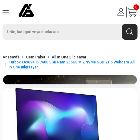
0
Anasayfa
Oem Paket
All in One Bilgisayar
Turbox TAx694 İ5 7400 8GB Ram 256GB M.2 NVMe SSD 21.5 Webcam All
In One Bilgisayar