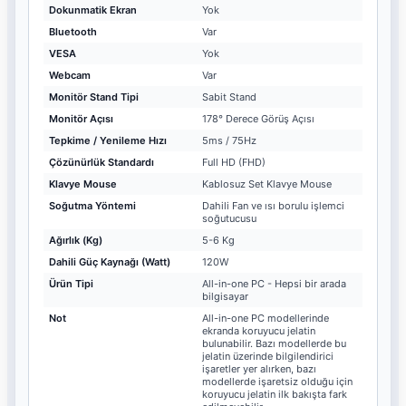
Dokunmatik Ekran
Yok
Bluetooth
Var
VESA
Yok
Webcam
Var
Monitör Stand Tipi
Sabit Stand
Monitör Açısı
178° Derece Görüş Açısı
Tepkime / Yenileme Hızı
5ms / 75Hz
Çözünürlük Standardı
Full HD (FHD)
Klavye Mouse
Kablosuz Set Klavye Mouse
Soğutma Yöntemi
Dahili Fan ve ısı borulu işlemci
soğutucusu
Ağırlık (Kg)
5-6 Kg
Dahili Güç Kaynağı (Watt)
120W
Ürün Tipi
All-in-one PC - Hepsi bir arada
bilgisayar
Not
All-in-one PC modellerinde
ekranda koruyucu jelatin
bulunabilir. Bazı modellerde bu
jelatin üzerinde bilgilendirici
işaretler yer alırken, bazı
modellerde işaretsiz olduğu için
koruyucu jelatin ilk bakışta fark