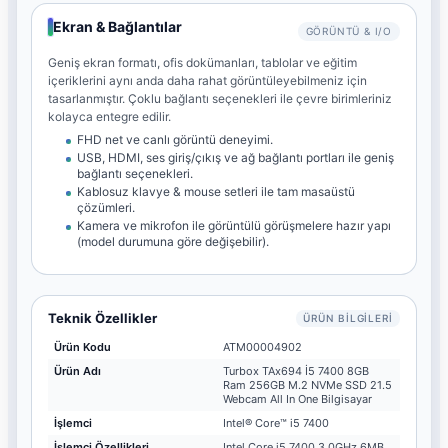
Ekran & Bağlantılar
GÖRÜNTÜ & I/O
Geniş ekran formatı, ofis dokümanları, tablolar ve eğitim
içeriklerini aynı anda daha rahat görüntüleyebilmeniz için
tasarlanmıştır. Çoklu bağlantı seçenekleri ile çevre birimleriniz
kolayca entegre edilir.
FHD net ve canlı görüntü deneyimi.
USB, HDMI, ses giriş/çıkış ve ağ bağlantı portları ile geniş
bağlantı seçenekleri.
Kablosuz klavye & mouse setleri ile tam masaüstü
çözümleri.
Kamera ve mikrofon ile görüntülü görüşmelere hazır yapı
(model durumuna göre değişebilir).
Teknik Özellikler
ÜRÜN BILGILERI
Ürün Kodu
ATM00004902
Ürün Adı
Turbox TAx694 İ5 7400 8GB
Ram 256GB M.2 NVMe SSD 21.5
Webcam All In One Bilgisayar
İşlemci
Intel® Core™ i5 7400
İşlemci Özellikleri
Intel Core i5 7400 3.0GHz 6MB