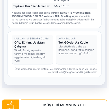
edilmeyebilir.
Tepkime Hızı / Yenileme Hızı
5Ms / 75Hz
* Teknik özellikler, satın alacağınız
Turbox TAx694 İ5 7400 8GB Ram
256GB M.2 NVMe SSD 21.5 Webcam All In One Bilgisayar
modelinin
varyasyonuna ve stok konfigürasyonuna göre değişiklik gösterebilir. En
doğru bilgi için ürün başlığı ve açıklama alanını dikkate alınız.
KULLANIM SENARYOLARI
AVANTAJLAR
Ofis, Eğitim, Uzaktan
Tek Gövde, Az Kablo
Çalışma
Masaüstünde daha az
karmaşa, daha fazla çalışma
Word, Excel, e-posta,
alanı ve modern görünüm.
tarayıcı ve temel tasarım
uygulamaları için dengeli
yapı.
Ürün görselleri, işletim sistemi ve ekipmanlar (klavye/mouse vb.) model
ve paket içeriğine göre farklılık gösterebilir.
MÜŞTERİ MEMNUNİYETİ