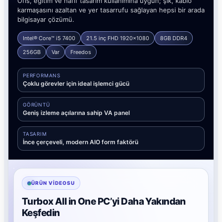
Ofis, eğitim ve hafif tasarım kullanımına uygun; şık, kablo
karmaşasını azaltan ve yer tasarrufu sağlayan hepsi bir arada
bilgisayar çözümü.
Intel® Core™ i5 7400
21.5 inç FHD 1920x1080
8GB DDR4
256GB
Var
Freedos
PERFORMANS
Çoklu görevler için ideal işlemci gücü
GÖRÜNTÜ
Geniş izleme açılarına sahip VA panel
TASARIM
İnce çerçeveli, modern AIO form faktörü
ÜRÜN VIDEOSU
Turbox All in One PC’yi Daha Yakından
Keşfedin