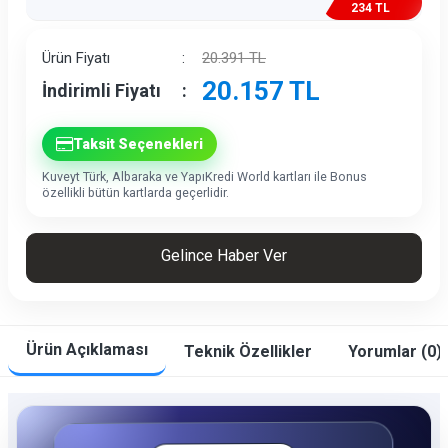
234 TL
İndirim
Ürün Fiyatı
:
20.391
TL
20.157
TL
İndirimli Fiyatı
:
Taksit Seçenekleri
Kuveyt Türk, Albaraka ve YapıKredi World kartları ile Bonus
özellikli bütün kartlarda geçerlidir.
Gelince Haber Ver
Ürün Açıklaması
Teknik Özellikler
Yorumlar (0)