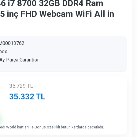
86 i7 8700 32GB DDR4 Ram
5 inç FHD Webcam WiFi All in
M00013762
box
Ay Parça Garantisi
35.729
TL
35.332
TL
di World kartları ile Bonus özellikli bütün kartlarda geçerlidir.