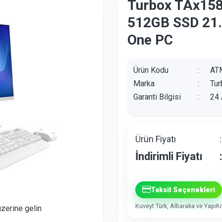
Turbox TAx15
512GB SSD 21.
One PC
Ürün Kodu
:
AT
Marka
:
Tur
Garanti Bilgisi
:
24 
Ürün Fiyatı
:
İndirimli Fiyatı
:
Taksit Seçenekleri
Kuveyt Türk, Albaraka ve YapıKre
üzerine gelin