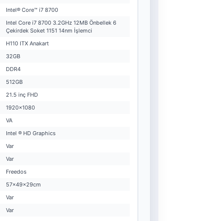
Intel® Core™ i7 8700
Intel Core i7 8700 3.2GHz 12MB Önbellek 6
Çekirdek Soket 1151 14nm İşlemci
H110 ITX Anakart
32GB
DDR4
512GB
21.5 inç FHD
1920x1080
VA
Intel ® HD Graphics
Var
Var
Freedos
57x49x29cm
Var
Var