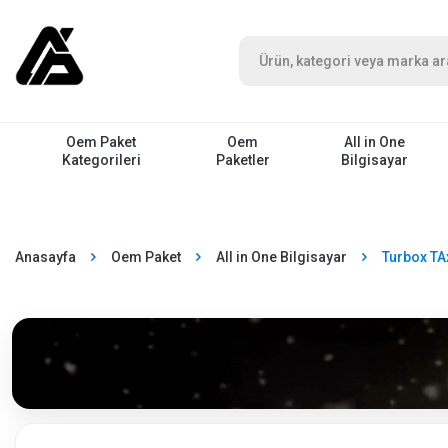
Oem Paket
Oem
All in One
Kategorileri
Paketler
Bilgisayar
Anasayfa
Oem Paket
All in One Bilgisayar
Turbox TA