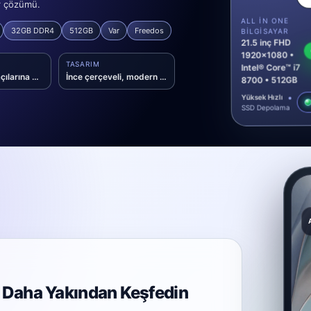
ar çözümü.
ALL IN ONE
32GB DDR4
512GB
Var
Freedos
BILGISAYAR
21.5 inç FHD
1920x1080 •
TASARIM
Intel® Core™ i7
Geniş izleme açılarına sahip VA panel
İnce çerçeveli, modern AIO form faktörü
8700 • 512GB
Yüksek Hızlı
SSD Depolama
i Daha Yakından Keşfedin