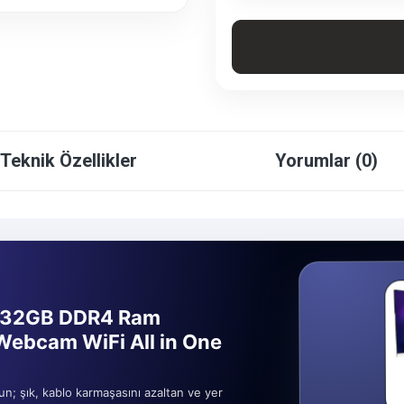
Teknik Özellikler
Yorumlar (0)
0 32GB DDR4 Ram
Webcam WiFi All in One
un; şık, kablo karmaşasını azaltan ve yer