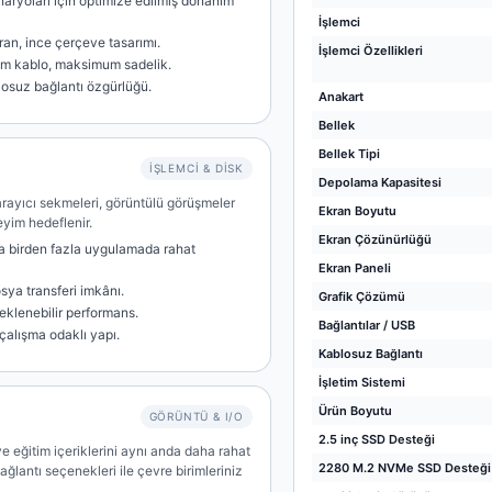
naryoları için optimize edilmiş donanım
İşlemci
ran, ince çerçeve tasarımı.
İşlemci Özellikleri
um kablo, maksimum sadelik.
losuz bağlantı özgürlüğü.
Anakart
Bellek
Bellek Tipi
İŞLEMCI & DISK
Depolama Kapasitesi
 tarayıcı sekmeleri, görüntülü görüşmeler
Ekran Boyutu
eyim hedeflenir.
Ekran Çözünürlüğü
a birden fazla uygulamada rahat
Ekran Paneli
osya transferi imkânı.
Grafik Çözümü
eklenebilir performans.
Bağlantılar / USB
 çalışma odaklı yapı.
Kablosuz Bağlantı
İşletim Sistemi
Ürün Boyutu
GÖRÜNTÜ & I/O
2.5 inç SSD Desteği
ve eğitim içeriklerini aynı anda daha rahat
2280 M.2 NVMe SSD Desteği
ağlantı seçenekleri ile çevre birimleriniz