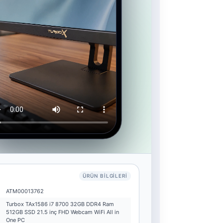
ÜRÜN BILGILERI
ATM00013762
Turbox TAx1586 i7 8700 32GB DDR4 Ram
512GB SSD 21.5 inç FHD Webcam WiFi All in
One PC