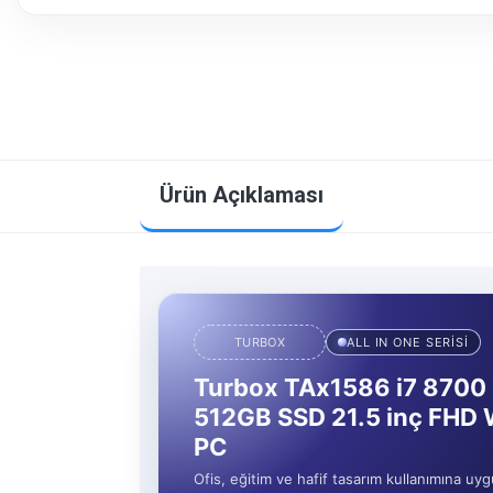
Ürün Açıklaması
TURBOX
ALL IN ONE SERİSİ
Turbox TAx1586 i7 870
512GB SSD 21.5 inç FHD 
PC
Ofis, eğitim ve hafif tasarım kullanımına uyg