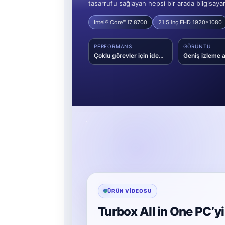
tasarrufu sağlayan hepsi bir arada bilgisay
Intel® Core™ i7 8700
21.5 inç FHD 1920x1080
PERFORMANS
GÖRÜNTÜ
Çoklu görevler için ideal işlemci gücü
ÜRÜN VIDEOSU
Turbox All in One PC’y