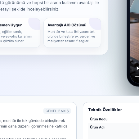
tü görünümü ve hepsi bir arada kullanım avantajı ile
aylı şekilde inceleyebilirsiniz.
Hemen Uygun
Avantajlı AIO Çözümü
 eğitim sınıfı,
Monitör ve kasa ihtiyacını tek
ve ev-ofis kullanımı
üründe birleştirerek yerden ve
tik çözüm sunar.
maliyetten tasarruf sağlar.
Teknik Özellikler
GENEL BAKIŞ
Ürün Kodu
, monitör ile tek gövdede birleştirerek
arının daha düzenli görünmesine katkıda
Ürün Adı