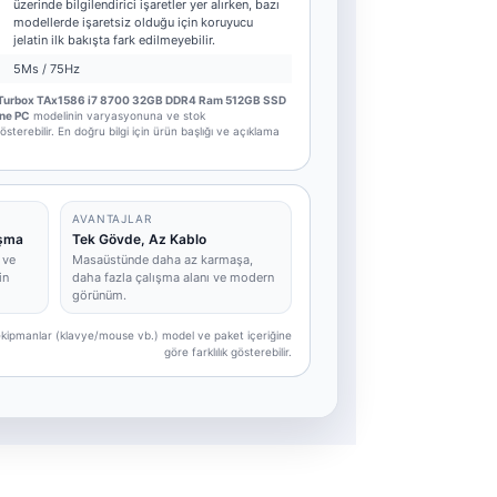
üzerinde bilgilendirici işaretler yer alırken, bazı
modellerde işaretsiz olduğu için koruyucu
jelatin ilk bakışta fark edilmeyebilir.
5Ms / 75Hz
Turbox TAx1586 i7 8700 32GB DDR4 Ram 512GB SSD
One PC
modelinin varyasyonuna ve stok
sterebilir. En doğru bilgi için ürün başlığı ve açıklama
AVANTAJLAR
ışma
Tek Gövde, Az Kablo
 ve
Masaüstünde daha az karmaşa,
in
daha fazla çalışma alanı ve modern
görünüm.
e ekipmanlar (klavye/mouse vb.) model ve paket içeriğine
göre farklılık gösterebilir.