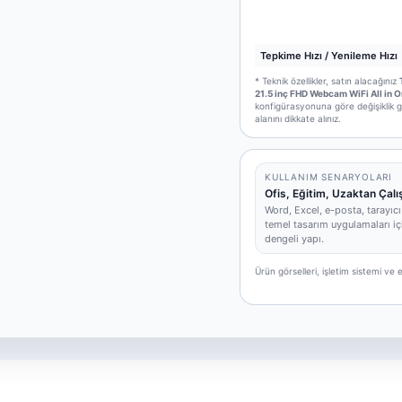
Tepkime Hızı / Yenileme Hızı
* Teknik özellikler, satın alacağınız
21.5 inç FHD Webcam WiFi All in 
konfigürasyonuna göre değişiklik gö
alanını dikkate alınız.
KULLANIM SENARYOLARI
Ofis, Eğitim, Uzaktan Çal
Word, Excel, e-posta, tarayıcı
temel tasarım uygulamaları iç
dengeli yapı.
Ürün görselleri, işletim sistemi v