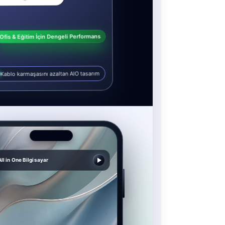
Ofis & Eğitim İçin Dengeli Performans
Kablo karmaşasını azaltan AIO tasarım
All in One Bilgisayar