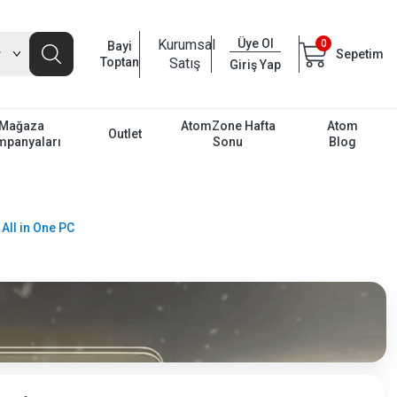
Kurumsal
Üye Ol
0
Bayi
Sepetim
Toptan
Satış
Giriş Yap
Mağaza
AtomZone Hafta
Atom
Outlet
mpanyaları
Sonu
Blog
ll in One PC