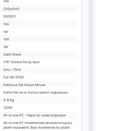
Yok
250cd/m2
50000:1
Yok
Var
Yok
Var
Sabit Stand
178° Derece Görüş Açısı
5ms / 75Hz
Full HD (FHD)
Kablosuz Set Klavye Mouse
Dahili Fan ve ısı borulu işlemci soğutucusu
5-6 Kg
120W
All-in-one PC - Hepsi bir arada bilgisayar
All-in-one PC modellerinde ekranda koruyucu
jelatin bulunabilir. Bazı modellerde bu jelatin