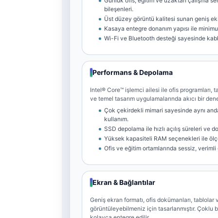
Günlük ofis, eğitim ve uzaktan çalışma se
bileşenleri.
Üst düzey görüntü kalitesi sunan geniş ek
Kasaya entegre donanım yapısı ile minim
Wi-Fi ve Bluetooth desteği sayesinde kab
Performans & Depolama
Intel® Core™ işlemci ailesi ile ofis programları,
ve temel tasarım uygulamalarında akıcı bir den
Çok çekirdekli mimari sayesinde aynı and
kullanım.
SSD depolama ile hızlı açılış süreleri ve d
Yüksek kapasiteli RAM seçenekleri ile ölç
Ofis ve eğitim ortamlarında sessiz, verimli
Ekran & Bağlantılar
Geniş ekran formatı, ofis dokümanları, tablolar 
görüntüleyebilmeniz için tasarlanmıştır. Çoklu b
kolayca entegre edilir.