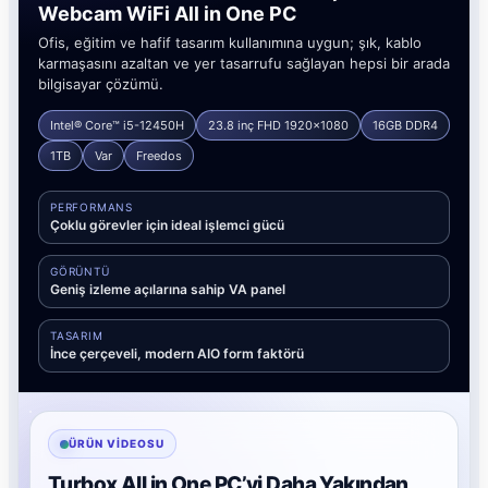
Webcam WiFi All in One PC
Ofis, eğitim ve hafif tasarım kullanımına uygun; şık, kablo
karmaşasını azaltan ve yer tasarrufu sağlayan hepsi bir arada
bilgisayar çözümü.
Intel® Core™ i5-12450H
23.8 inç FHD 1920x1080
16GB DDR4
1TB
Var
Freedos
PERFORMANS
Çoklu görevler için ideal işlemci gücü
GÖRÜNTÜ
Geniş izleme açılarına sahip VA panel
TASARIM
İnce çerçeveli, modern AIO form faktörü
ÜRÜN VIDEOSU
Turbox All in One PC’yi Daha Yakından