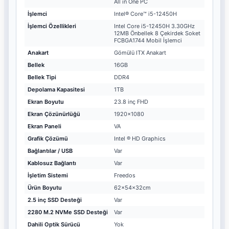
All in One PC
İşlemci
Intel® Core™ i5-12450H
İşlemci Özellikleri
Intel Core i5-12450H 3.30GHz
12MB Önbellek 8 Çekirdek Soket
FCBGA1744 Mobil İşlemci
Anakart
Gömülü ITX Anakart
Bellek
16GB
Bellek Tipi
DDR4
Depolama Kapasitesi
1TB
Ekran Boyutu
23.8 inç FHD
Ekran Çözünürlüğü
1920x1080
Ekran Paneli
VA
Grafik Çözümü
Intel ® HD Graphics
Bağlantılar / USB
Var
Kablosuz Bağlantı
Var
İşletim Sistemi
Freedos
Ürün Boyutu
62x54x32cm
2.5 inç SSD Desteği
Var
2280 M.2 NVMe SSD Desteği
Var
Dahili Optik Sürücü
Yok