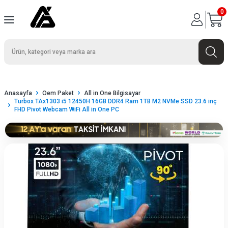
0
Anasayfa
Oem Paket
All in One Bilgisayar
Turbox TAx1303 i5 12450H 16GB DDR4 Ram 1TB M2 NVMe SSD 23.6 inç
FHD Pivot Webcam WiFi All in One PC