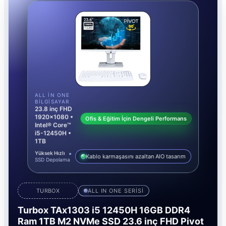
ALL IN ONE
BILGISAYAR
23.8 inç FHD
1920x1080 •
Ofis & Eğitim İçin Dengeli Performans
Intel® Core™
i5-12450H •
1TB
Yüksek Hızlı
Kablo karmaşasını azaltan AIO tasarım
SSD Depolama
TURBOX
ALL IN ONE SERİSİ
Turbox TAx1303 i5 12450H 16GB DDR4
Ram 1TB M2 NVMe SSD 23.6 inç FHD Pivot