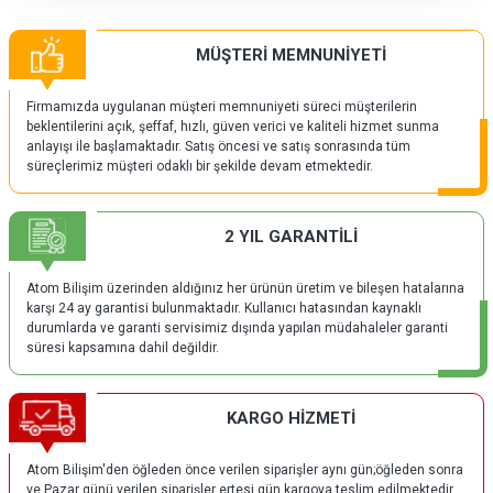
MÜŞTERİ MEMNUNİYETİ
Firmamızda uygulanan müşteri memnuniyeti süreci müşterilerin
beklentilerini açık, şeffaf, hızlı, güven verici ve kaliteli hizmet sunma
anlayışı ile başlamaktadır. Satış öncesi ve satış sonrasında tüm
süreçlerimiz müşteri odaklı bir şekilde devam etmektedir.
2 YIL GARANTİLİ
Atom Bilişim üzerinden aldığınız her ürünün üretim ve bileşen hatalarına
karşı 24 ay garantisi bulunmaktadır. Kullanıcı hatasından kaynaklı
durumlarda ve garanti servisimiz dışında yapılan müdahaleler garanti
süresi kapsamına dahil değildir.
KARGO HİZMETİ
Atom Bilişim'den öğleden önce verilen siparişler aynı gün;öğleden sonra
ve Pazar günü verilen siparişler ertesi gün kargoya teslim edilmektedir.