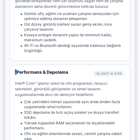
gövdede birleştirerek hem yer tasarrufu sağlar hem de çalışma
alanlarının daha düzenli görünmesine katkıda bulunur.
Günlük ofis, eğitim ve uzaktan çalışma senaryoları için
optimize edilmiş donanım bileşenleri.
Üst düzey görüntü kalitesi sunan geniş ekran, ince
çerçeve tasarımı.
Kasaya entegre donanım yapısı ile minimum kablo,
maksimum sadelik.
Wi-Fi ve Bluetooth desteği sayesinde kablosuz bağlantı
özgürlüğü.
Performans & Depolama
İŞLEMCI & DISK
Intel® Core™ işlemci ailesi ile ofis programları, tarayıcı
sekmeleri, görüntülü görüşmeler ve temel tasarım
uygulamalarında akıcı bir deneyim hedeflenir.
Çok çekirdekli mimari sayesinde aynı anda birden fazla
uygulamada rahat kullanım.
SSD depolama ile hızlı açılış süreleri ve dosya transferi
imkânı.
Yüksek kapasiteli RAM seçenekleri ile ölçeklenebilir
performans.
Ofis ve eğitim ortamlarında sessiz, verimli çalışma odaklı
yapı.