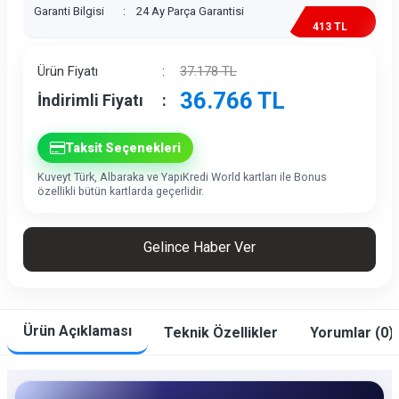
Garanti Bilgisi
:
24 Ay Parça Garantisi
413 TL
İndirim
Ürün Fiyatı
:
37.178
TL
36.766
TL
İndirimli Fiyatı
:
Taksit Seçenekleri
Kuveyt Türk, Albaraka ve YapıKredi World kartları ile Bonus
özellikli bütün kartlarda geçerlidir.
Gelince Haber Ver
Ürün Açıklaması
Teknik Özellikler
Yorumlar (0)