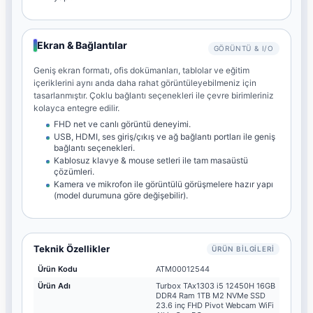
Ekran & Bağlantılar
GÖRÜNTÜ & I/O
Geniş ekran formatı, ofis dokümanları, tablolar ve eğitim
içeriklerini aynı anda daha rahat görüntüleyebilmeniz için
tasarlanmıştır. Çoklu bağlantı seçenekleri ile çevre birimleriniz
kolayca entegre edilir.
FHD net ve canlı görüntü deneyimi.
USB, HDMI, ses giriş/çıkış ve ağ bağlantı portları ile geniş
bağlantı seçenekleri.
Kablosuz klavye & mouse setleri ile tam masaüstü
çözümleri.
Kamera ve mikrofon ile görüntülü görüşmelere hazır yapı
(model durumuna göre değişebilir).
Teknik Özellikler
ÜRÜN BILGILERI
Ürün Kodu
ATM00012544
Ürün Adı
Turbox TAx1303 i5 12450H 16GB
DDR4 Ram 1TB M2 NVMe SSD
23.6 inç FHD Pivot Webcam WiFi