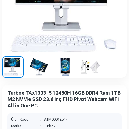
Turbox TAx1303 i5 12450H 16GB DDR4 Ram 1TB
M2 NVMe SSD 23.6 inç FHD Pivot Webcam WiFi
All in One PC
Ürün Kodu
:
ATM00012544
Marka
:
Turbox