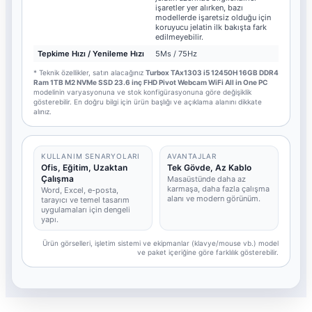
işaretler yer alırken, bazı
modellerde işaretsiz olduğu için
koruyucu jelatin ilk bakışta fark
edilmeyebilir.
Tepkime Hızı / Yenileme Hızı
5Ms / 75Hz
* Teknik özellikler, satın alacağınız
Turbox TAx1303 i5 12450H 16GB DDR4
Ram 1TB M2 NVMe SSD 23.6 inç FHD Pivot Webcam WiFi All in One PC
modelinin varyasyonuna ve stok konfigürasyonuna göre değişiklik
gösterebilir. En doğru bilgi için ürün başlığı ve açıklama alanını dikkate
alınız.
KULLANIM SENARYOLARI
AVANTAJLAR
Ofis, Eğitim, Uzaktan
Tek Gövde, Az Kablo
Çalışma
Masaüstünde daha az
karmaşa, daha fazla çalışma
Word, Excel, e-posta,
alanı ve modern görünüm.
tarayıcı ve temel tasarım
uygulamaları için dengeli
yapı.
Ürün görselleri, işletim sistemi ve ekipmanlar (klavye/mouse vb.) model
ve paket içeriğine göre farklılık gösterebilir.