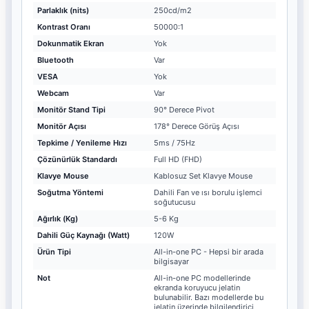
Parlaklık (nits)
250cd/m2
Kontrast Oranı
50000:1
Dokunmatik Ekran
Yok
Bluetooth
Var
VESA
Yok
Webcam
Var
Monitör Stand Tipi
90° Derece Pivot
Monitör Açısı
178° Derece Görüş Açısı
Tepkime / Yenileme Hızı
5ms / 75Hz
Çözünürlük Standardı
Full HD (FHD)
Klavye Mouse
Kablosuz Set Klavye Mouse
Soğutma Yöntemi
Dahili Fan ve ısı borulu işlemci
soğutucusu
Ağırlık (Kg)
5-6 Kg
Dahili Güç Kaynağı (Watt)
120W
Ürün Tipi
All-in-one PC - Hepsi bir arada
bilgisayar
Not
All-in-one PC modellerinde
ekranda koruyucu jelatin
bulunabilir. Bazı modellerde bu
jelatin üzerinde bilgilendirici