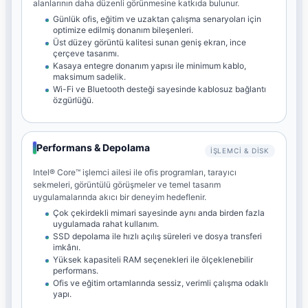
alanlarının daha düzenli görünmesine katkıda bulunur.
Günlük ofis, eğitim ve uzaktan çalışma senaryoları için
optimize edilmiş donanım bileşenleri.
Üst düzey görüntü kalitesi sunan geniş ekran, ince
çerçeve tasarımı.
Kasaya entegre donanım yapısı ile minimum kablo,
maksimum sadelik.
Wi-Fi ve Bluetooth desteği sayesinde kablosuz bağlantı
özgürlüğü.
Performans & Depolama
İŞLEMCI & DISK
Intel® Core™ işlemci ailesi ile ofis programları, tarayıcı
sekmeleri, görüntülü görüşmeler ve temel tasarım
uygulamalarında akıcı bir deneyim hedeflenir.
Çok çekirdekli mimari sayesinde aynı anda birden fazla
uygulamada rahat kullanım.
SSD depolama ile hızlı açılış süreleri ve dosya transferi
imkânı.
Yüksek kapasiteli RAM seçenekleri ile ölçeklenebilir
performans.
Ofis ve eğitim ortamlarında sessiz, verimli çalışma odaklı
yapı.