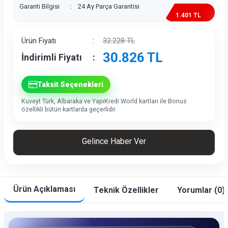
Garanti Bilgisi
:
24 Ay Parça Garantisi
1.401 TL
İndirim
Ürün Fiyatı
:
32.228
TL
30.826
TL
İndirimli Fiyatı
:
Taksit Seçenekleri
Kuveyt Türk, Albaraka ve YapıKredi World kartları ile Bonus
özellikli bütün kartlarda geçerlidir.
Gelince Haber Ver
Ürün Açıklaması
Teknik Özellikler
Yorumlar (0)