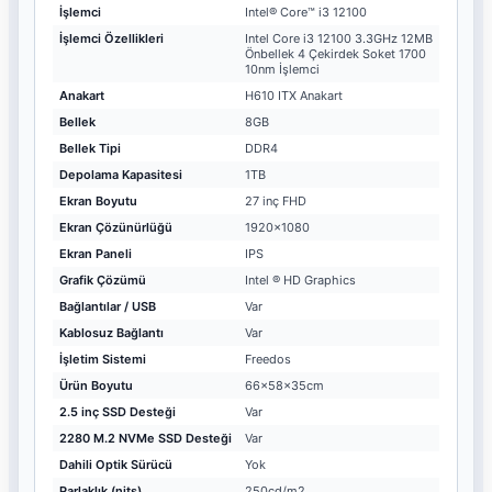
İşlemci
Intel® Core™ i3 12100
İşlemci Özellikleri
Intel Core i3 12100 3.3GHz 12MB
Önbellek 4 Çekirdek Soket 1700
10nm İşlemci
Anakart
H610 ITX Anakart
Bellek
8GB
Bellek Tipi
DDR4
Depolama Kapasitesi
1TB
Ekran Boyutu
27 inç FHD
Ekran Çözünürlüğü
1920x1080
Ekran Paneli
IPS
Grafik Çözümü
Intel ® HD Graphics
Bağlantılar / USB
Var
Kablosuz Bağlantı
Var
İşletim Sistemi
Freedos
Ürün Boyutu
66x58x35cm
2.5 inç SSD Desteği
Var
2280 M.2 NVMe SSD Desteği
Var
Dahili Optik Sürücü
Yok
Parlaklık (nits)
250cd/m2