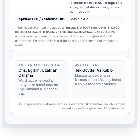
modellerde işaretsiz olduğu için
koruyucu jelatin ilk bakışta fark
edilmeyebilir.
Tepkime Hızı / Yenileme Hızı
5Ms / 75Hz
* Teknik özellikler, satın alacağınız
Turbox TAx1007 Intel Core i3 12100
8GB DDR4 Ram 1TB NVMe 27 FHD Bluetooth Webcam All in One PC
modelinin varyasyonuna ve stok konfigürasyonuna göre değişiklik
gösterebilir. En doğru bilgi için ürün başlığı ve açıklama alanını dikkate
alınız.
KULLANIM SENARYOLARI
AVANTAJLAR
Ofis, Eğitim, Uzaktan
Tek Gövde, Az Kablo
Çalışma
Masaüstünde daha az
karmaşa, daha fazla çalışma
Word, Excel, e-posta,
alanı ve modern görünüm.
tarayıcı ve temel tasarım
uygulamaları için dengeli
yapı.
Ürün görselleri, işletim sistemi ve ekipmanlar (klavye/mouse vb.) model
ve paket içeriğine göre farklılık gösterebilir.