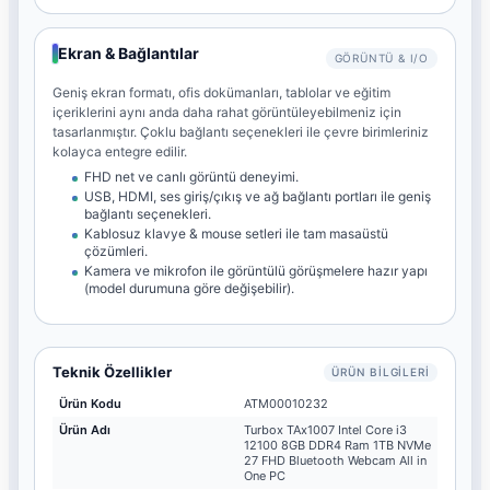
Ekran & Bağlantılar
GÖRÜNTÜ & I/O
Geniş ekran formatı, ofis dokümanları, tablolar ve eğitim
içeriklerini aynı anda daha rahat görüntüleyebilmeniz için
tasarlanmıştır. Çoklu bağlantı seçenekleri ile çevre birimleriniz
kolayca entegre edilir.
FHD net ve canlı görüntü deneyimi.
USB, HDMI, ses giriş/çıkış ve ağ bağlantı portları ile geniş
bağlantı seçenekleri.
Kablosuz klavye & mouse setleri ile tam masaüstü
çözümleri.
Kamera ve mikrofon ile görüntülü görüşmelere hazır yapı
(model durumuna göre değişebilir).
Teknik Özellikler
ÜRÜN BILGILERI
Ürün Kodu
ATM00010232
Ürün Adı
Turbox TAx1007 Intel Core i3
12100 8GB DDR4 Ram 1TB NVMe
27 FHD Bluetooth Webcam All in
One PC