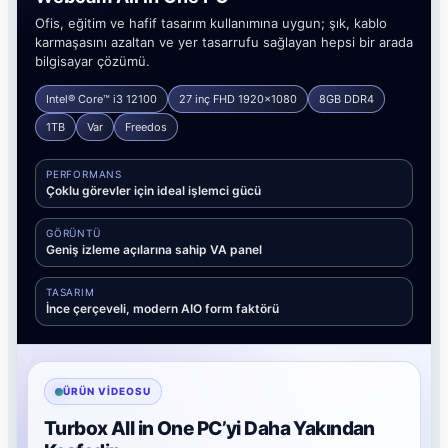
Ofis, eğitim ve hafif tasarım kullanımına uygun; şık, kablo
karmaşasını azaltan ve yer tasarrufu sağlayan hepsi bir arada
bilgisayar çözümü.
Intel® Core™ i3 12100
27 inç FHD 1920x1080
8GB DDR4
1TB
Var
Freedos
PERFORMANS
Çoklu görevler için ideal işlemci gücü
GÖRÜNTÜ
Geniş izleme açılarına sahip VA panel
TASARIM
İnce çerçeveli, modern AIO form faktörü
ÜRÜN VIDEOSU
Turbox All in One PC’yi Daha Yakından