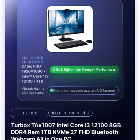
ALL IN ONE
BILGISAYAR
27 inç FHD
Ofis & Eğitim İçin Dengeli Performans
1920x1080 •
Intel® Core™ i3
12100 • 1TB
Yüksek Hızlı
Kablo karmaşasını azaltan AIO tasarım
SSD Depolama
TURBOX
ALL IN ONE SERİSİ
Turbox TAx1007 Intel Core i3 12100 8GB
DDR4 Ram 1TB NVMe 27 FHD Bluetooth
Webcam All in One PC