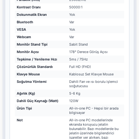
Kontrast Oranı
50000:1
Dokunmatik Ekran
Yok
Bluetooth
Var
VESA
Yok
Webcam
Var
Monitör Stand Tipi
Sabit Stand
Monitör Açısı
178° Derece Görüş Açısı
Tepkime / Yenileme Hızı
5ms / 75Hz
Çözünürlük Standardı
Full HD (FHD)
Klavye Mouse
Kablosuz Set Klavye Mouse
Soğutma Yöntemi
Dahili Fan ve ısı borulu işlemci
soğutucusu
Ağırlık (Kg)
5-6 Kg
Dahili Güç Kaynağı (Watt)
120W
Ürün Tipi
All-in-one PC - Hepsi bir arada
bilgisayar
Not
All-in-one PC modellerinde
ekranda koruyucu jelatin
bulunabilir. Bazı modellerde bu
jelatin üzerinde bilgilendirici
işaretler yer alırken, bazı