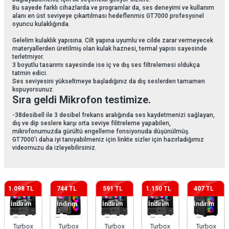
Bu sayede farklı cihazlarda ve programlar da, ses deneyimi ve kullanım
alanı en üst seviyeye çıkartılması hedeflenmis GT7000 profesyonel
oyuncu kulaklığında.
Gelelim kulaklık yapısına. Cilt yapına uyumlu ve cilde zarar vermeyecek
materyallerden üretilmiş olan kulak haznesi, termal yapısı sayesinde
terletmiyor.
3 boyutlu tasarımı sayesinde ise iç ve dış ses filtrelemesi oldukça
tatmin edici.
Ses seviyesini yükseltmeye başladığınız da dış seslerden tamamen
kopuyorsunuz.
Sıra geldi Mikrofon testimize.
-38desibell ile 3 desibel frekans aralığında ses kaydetmenizi sağlayan,
dış ve dip seslere karşı orta seviye filitreleme yapabilen,
mikrofonumuzda gürültü engelleme fonsiyonuda düşünülmüş.
GT7000'i daha iyi tanıyabilmeniz için linkte sizler için hazırladığımız
videomuzu da izleyebilirsiniz.
1.098 TL
744 TL
591 TL
1.150 TL
407 TL
İndirim
İndirim
İndirim
İndirim
İndirim
Turbox
Turbox
Turbox
Turbox
Turbox