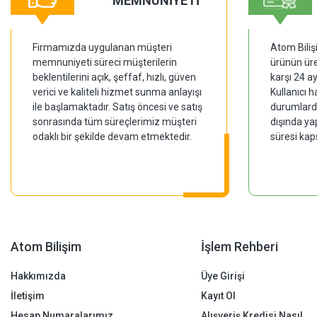
MEMNUNİYETİ
Firmamızda uygulanan müşteri
Atom Biliş
memnuniyeti süreci müşterilerin
ürünün üre
beklentilerini açık, şeffaf, hızlı, güven
karşı 24 a
verici ve kaliteli hizmet sunma anlayışı
Kullanıcı 
ile başlamaktadır. Satış öncesi ve satış
durumlarda
sonrasında tüm süreçlerimiz müşteri
dışında ya
odaklı bir şekilde devam etmektedir.
süresi kap
Atom Bilişim
İşlem Rehberi
Hakkımızda
Üye Girişi
İletişim
Kayıt Ol
Hesap Numaralarımız
Alışveriş Kredisi Nasıl