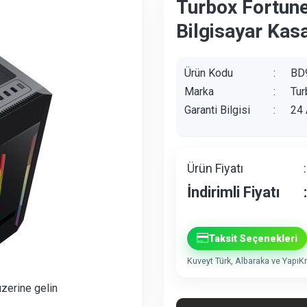
Turbox Fortun
Bilgisayar Kas
Ürün Kodu
:
BD
Marka
:
Tur
Garanti Bilgisi
:
24 
Ürün Fiyatı
:
İndirimli Fiyatı
:
Taksit Seçenekleri
Kuveyt Türk, Albaraka ve YapıKre
üzerine gelin