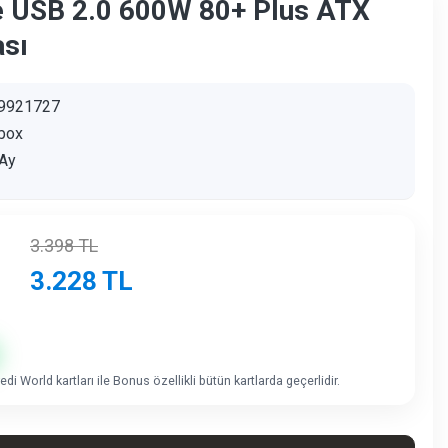
e USB 2.0 600W 80+ Plus ATX
ası
9921727
box
Ay
3.398
TL
3.228
TL
di World kartları ile Bonus özellikli bütün kartlarda geçerlidir.