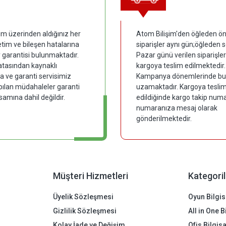
im üzerinden aldığınız her
Atom Bilişim'den öğleden ön
tim ve bileşen hatalarına
siparişler aynı gün;öğleden 
y garantisi bulunmaktadır.
Pazar günü verilen siparişler
hatasından kaynaklı
kargoya teslim edilmektedir.
 ve garanti servisimiz
Kampanya dönemlerinde bu
pılan müdahaleler garanti
uzamaktadır. Kargoya tesli
samına dahil değildir.
edildiğinde kargo takip numar
numaranıza mesaj olarak
gönderilmektedir.
Müşteri Hizmetleri
Kategoril
Üyelik Sözleşmesi
Oyun Bilgis
Gizlilik Sözleşmesi
All in One 
Kolay İade ve Değişim
Ofis Bilgis