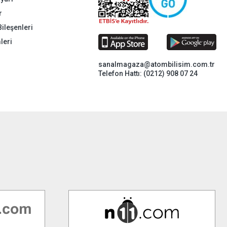
r
Bileşenleri
leri
sanalmagaza@atombilisim.com.tr
Telefon Hattı: (0212) 908 07 24