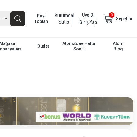
Kurumsal
Üye Ol
0
Bayi
Sepetim
Toptan
Satış
Giriş Yap
Mağaza
AtomZone Hafta
Atom
Outlet
mpanyaları
Sonu
Blog