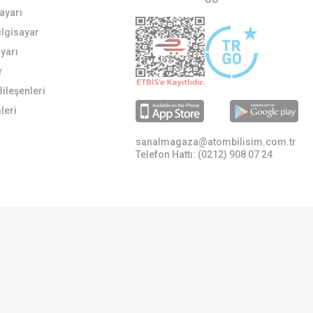
ayarı
Bilgisayar
ayarı
r
Bileşenleri
leri
sanalmagaza@atombilisim.com.tr
Telefon Hattı: (0212) 908 07 24