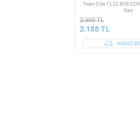
Team Elite CL22 8GB D
Ram
2.303
TL
2.188
TL
KARGO B