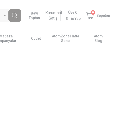
Kurumsal
Üye Ol
0
Bayi
Sepetim
Toptan
Satış
Giriş Yap
Mağaza
AtomZone Hafta
Atom
Outlet
mpanyaları
Sonu
Blog