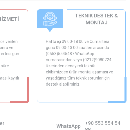
TEKNİK DESTEK &
HİZMETİ
MONTAJ
ce verilen
Hafta içi 09:00-18:00 ve Cumartesi
sonra ve
günü 09:00-13:00 saatleri arasında
 ertesi gün
(0553)5545487 WhatsApp
numarasından veya (0212)9080724
 süre
üzerinden deneyimli teknik
m
ekibimizden ürün montaj aşaması ve
ası kayıtlı
yaşadığınız tüm teknik sorunlar için
destek alabilirsiniz.
er
+90 553 554 54
WhatsApp
88