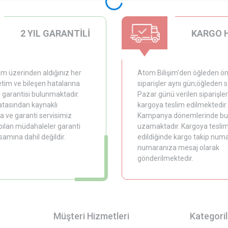
2 YIL GARANTİLİ
KARGO 
im üzerinden aldığınız her
Atom Bilişim'den öğleden ön
tim ve bileşen hatalarına
siparişler aynı gün;öğleden 
y garantisi bulunmaktadır.
Pazar günü verilen siparişler
hatasından kaynaklı
kargoya teslim edilmektedir.
 ve garanti servisimiz
Kampanya dönemlerinde bu
pılan müdahaleler garanti
uzamaktadır. Kargoya tesli
samına dahil değildir.
edildiğinde kargo takip numar
numaranıza mesaj olarak
gönderilmektedir.
Müşteri Hizmetleri
Kategoril