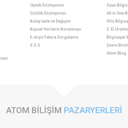
Üyelik Sözleşmesi
Oyun Bilgis
Gizlilik Sözleşmesi
All in One 
Kolay İade ve Değişim
Ofis Bilgis
Kişisel Verilerin Korunması
2. El Ürünle
E-Arşiv Fatura Sorgulama
Bilgisayar 
S.S.S
Çevre Birim
Atom Blog
mesi
ATOM BİLİŞİM
PAZARYERLERİ