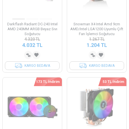
Darkflash Radiant DC-240 Intel
Snowman X4 Intel Amd 9cm
AMD 240MM ARGB Beyaz Sıvı
AMD/Intel LGA1200 Uyumlu Çift
Soğutucu
Fan İşlemci Soğutucu
4.320
TL
1.267
TL
4.032
TL
1.204
TL
KARGO BEDAVA
KARGO BEDAVA
173 TL İndirim
53 TL İndirim