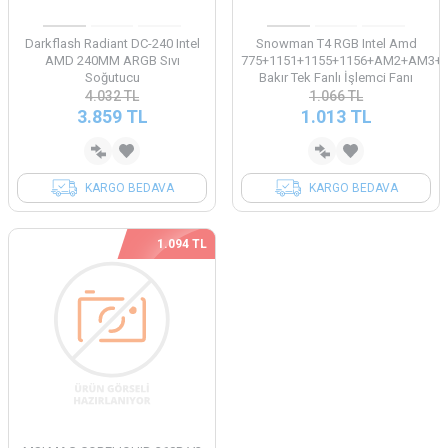
Darkflash Radiant DC-240 Intel
Snowman T4 RGB Intel Amd
AMD 240MM ARGB Sıvı
775+1151+1155+1156+AM2+AM3+
Soğutucu
Bakır Tek Fanlı İşlemci Fanı
4.032
TL
1.066
TL
3.859
TL
1.013
TL
KARGO BEDAVA
KARGO BEDAVA
1.094 TL
İndirim