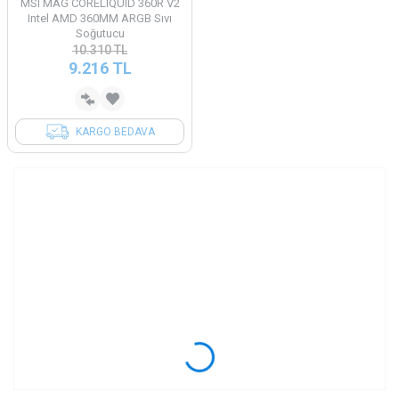
MSI MAG CORELIQUID 360R V2
Intel AMD 360MM ARGB Sıvı
Soğutucu
10.310
TL
9.216
TL
KARGO BEDAVA