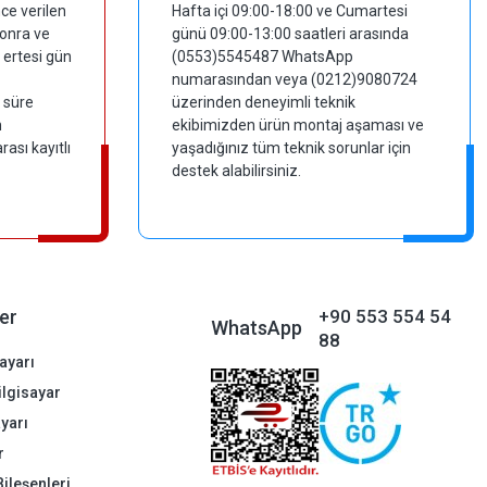
ce verilen
Hafta içi 09:00-18:00 ve Cumartesi
sonra ve
günü 09:00-13:00 saatleri arasında
 ertesi gün
(0553)5545487 WhatsApp
numarasından veya (0212)9080724
 süre
üzerinden deneyimli teknik
m
ekibimizden ürün montaj aşaması ve
ası kayıtlı
yaşadığınız tüm teknik sorunlar için
destek alabilirsiniz.
er
+90 553 554 54
WhatsApp
88
ayarı
Bilgisayar
ayarı
r
Bileşenleri