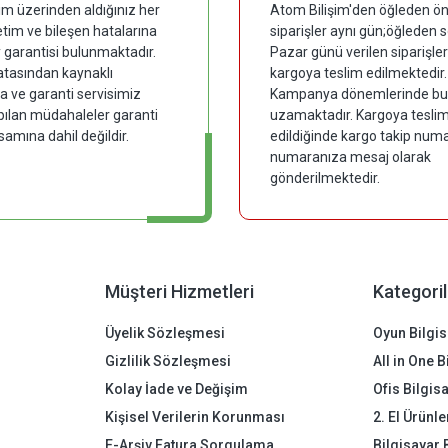
im üzerinden aldığınız her
Atom Bilişim'den öğleden ön
tim ve bileşen hatalarına
siparişler aynı gün;öğleden 
y garantisi bulunmaktadır.
Pazar günü verilen siparişler
hatasından kaynaklı
kargoya teslim edilmektedir.
 ve garanti servisimiz
Kampanya dönemlerinde bu
pılan müdahaleler garanti
uzamaktadır. Kargoya tesli
samına dahil değildir.
edildiğinde kargo takip numar
numaranıza mesaj olarak
gönderilmektedir.
Müşteri Hizmetleri
Kategoril
Üyelik Sözleşmesi
Oyun Bilgis
Gizlilik Sözleşmesi
All in One 
Kolay İade ve Değişim
Ofis Bilgis
Kişisel Verilerin Korunması
2. El Ürünle
E-Arşiv Fatura Sorgulama
Bilgisayar 