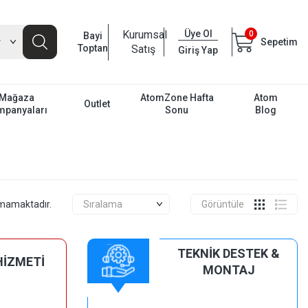
Kurumsal
Üye Ol
0
Bayi
Sepetim
Toptan
Satış
Giriş Yap
Mağaza
AtomZone Hafta
Atom
Outlet
mpanyaları
Sonu
Blog
unmamaktadır.
Görüntüle
TEKNİK DESTEK &
HİZMETİ
MONTAJ