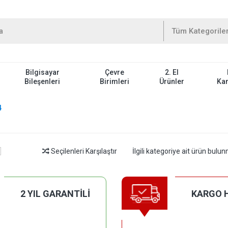
Bilgisayar
Çevre
2. El
Bileşenleri
Birimleri
Ürünler
Ka
4
Seçilenleri Karşılaştır
İlgili kategoriye ait ürün bul
2 YIL GARANTİLİ
KARGO 