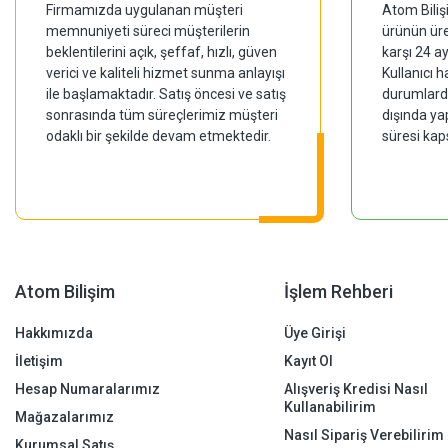
Firmamızda uygulanan müşteri
Atom Biliş
memnuniyeti süreci müşterilerin
ürünün üre
beklentilerini açık, şeffaf, hızlı, güven
karşı 24 a
verici ve kaliteli hizmet sunma anlayışı
Kullanıcı 
ile başlamaktadır. Satış öncesi ve satış
durumlarda
sonrasında tüm süreçlerimiz müşteri
dışında ya
odaklı bir şekilde devam etmektedir.
süresi kap
Atom Bilişim
İşlem Rehberi
Hakkımızda
Üye Girişi
İletişim
Kayıt Ol
Hesap Numaralarımız
Alışveriş Kredisi Nasıl
Kullanabilirim
Mağazalarımız
Nasıl Sipariş Verebilirim
Kurumsal Satış