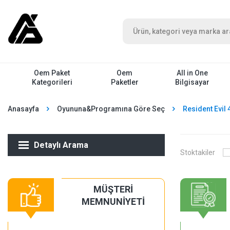
Oem Paket
Oem
All in One
Kategorileri
Paketler
Bilgisayar
Anasayfa
Oyununa&Programına Göre Seç
Resident Evil 
Detaylı Arama
Stoktakiler
MÜŞTERİ
MEMNUNİYETİ