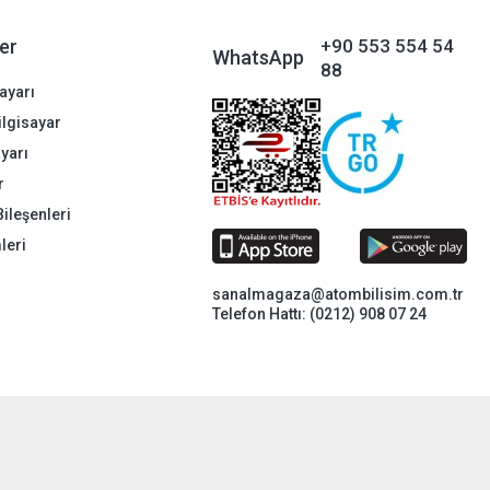
er
+90 553 554 54
WhatsApp
88
ayarı
Bilgisayar
ayarı
r
Bileşenleri
leri
sanalmagaza@atombilisim.com.tr
Telefon Hattı: (0212) 908 07 24