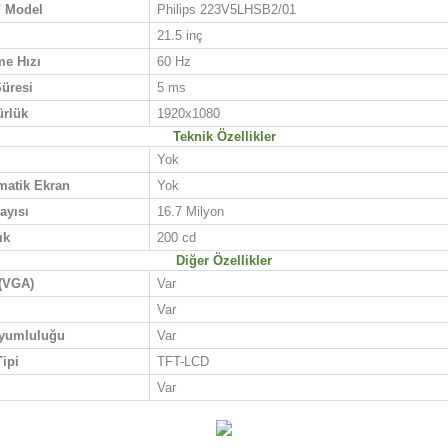
/ Model
Philips 223V5LHSB2/01
21.5 inç
me Hızı
60 Hz
Süresi
5 ms
rlük
1920x1080
Teknik Özellikler
Yok
atik Ekran
Yok
ayısı
16.7 Milyon
ık
200 cd
Diğer Özellikler
(VGA)
Var
Var
yumluluğu
Var
ipi
TFT-LCD
Var