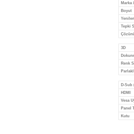
Marka 
Boyut
Yenile
Tepki 
Çözünü
3D
Dokunm
Renk S
Parlakl
D-Sub 
HDMI
Vesa U
Panel T
Kutu