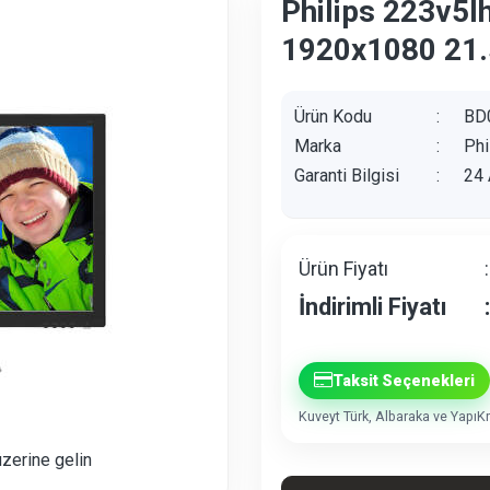
Philips 223v5
1920x1080 21.5
Ürün Kodu
:
BD
Marka
:
Phi
Garanti Bilgisi
:
24 
Ürün Fiyatı
:
İndirimli Fiyatı
:
Taksit Seçenekleri
Kuveyt Türk, Albaraka ve YapıKre
üzerine gelin