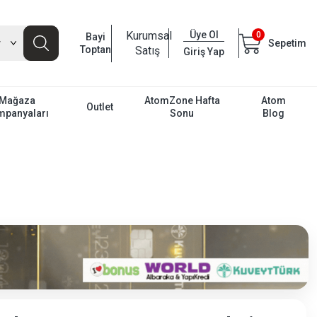
Kurumsal
Üye Ol
0
Bayi
Sepetim
Toptan
Satış
Giriş Yap
Mağaza
AtomZone Hafta
Atom
Outlet
mpanyaları
Sonu
Blog