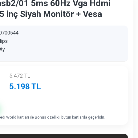
lhsb2/01 5ms 60Hz Vga Hdmi
 inç Siyah Monitör + Vesa
0700544
lips
Ay
5.472
TL
5.198
TL
di World kartları ile Bonus özellikli bütün kartlarda geçerlidir.