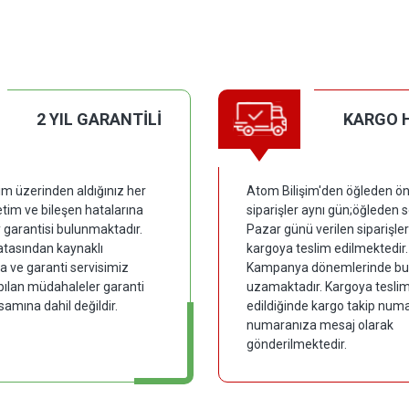
2 YIL GARANTİLİ
KARGO 
im üzerinden aldığınız her
Atom Bilişim'den öğleden ön
tim ve bileşen hatalarına
siparişler aynı gün;öğleden 
y garantisi bulunmaktadır.
Pazar günü verilen siparişler
hatasından kaynaklı
kargoya teslim edilmektedir.
 ve garanti servisimiz
Kampanya dönemlerinde bu
pılan müdahaleler garanti
uzamaktadır. Kargoya tesli
samına dahil değildir.
edildiğinde kargo takip numar
numaranıza mesaj olarak
gönderilmektedir.