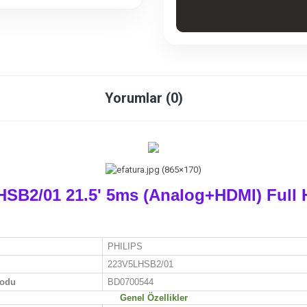
Yorumlar (0)
HSB2/01 21.5' 5ms (Analog+HDMI) Full
PHILIPS
223V5LHSB2/01
Kodu
BD0700544
Genel Özellikler