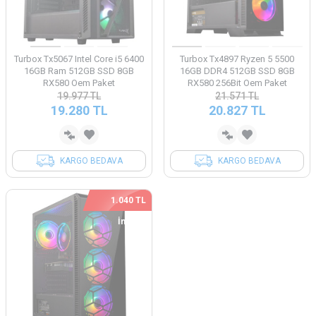
Turbox Tx5067 Intel Core i5 6400
Turbox Tx4897 Ryzen 5 5500
16GB Ram 512GB SSD 8GB
16GB DDR4 512GB SSD 8GB
RX580 Oem Paket
RX580 256Bit Oem Paket
19.977
TL
21.571
TL
19.280
TL
20.827
TL
KARGO BEDAVA
KARGO BEDAVA
1.040 TL
İndirim