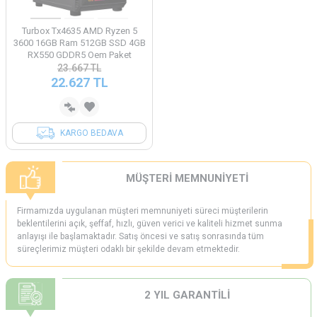
Turbox Tx4635 AMD Ryzen 5
3600 16GB Ram 512GB SSD 4GB
RX550 GDDR5 Oem Paket
23.667
TL
22.627
TL
KARGO BEDAVA
MÜŞTERİ MEMNUNİYETİ
Firmamızda uygulanan müşteri memnuniyeti süreci müşterilerin
beklentilerini açık, şeffaf, hızlı, güven verici ve kaliteli hizmet sunma
anlayışı ile başlamaktadır. Satış öncesi ve satış sonrasında tüm
süreçlerimiz müşteri odaklı bir şekilde devam etmektedir.
2 YIL GARANTİLİ