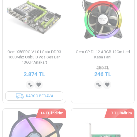
Oem X58PRO V1.01 Sata DDR3
Oem CP-Dl-12 ARGB 12Cm Led
1600Mhz Usb3.0 Vga Ses Lan
Kasa Fanı
1366P Anakart
259
TL
2.874
TL
246
TL
KARGO BEDAVA
14 TL İndirim
7 TL İndirim