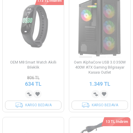
173 TL İndirim
OEM M8 Smart Watch Akıllı
Oem AlphaCore USB 3.0 350W
Bileklik
400W ATX Gaming Bilgisayar
Kasası Outlet
806
TL
634
TL
1.349
TL
KARGO BEDAVA
KARGO BEDAVA
13 TL İndirim