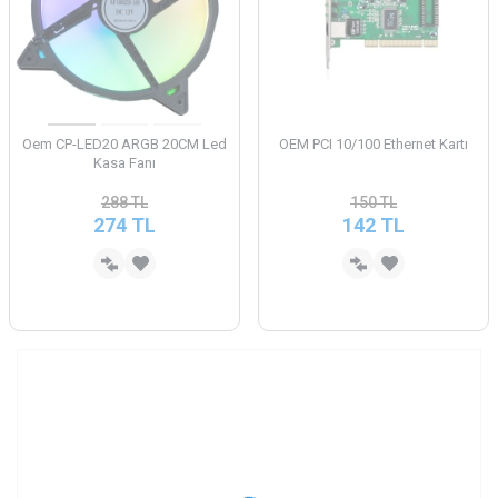
Oem CP-LED20 ARGB 20CM Led
OEM PCI 10/100 Ethernet Kartı
Kasa Fanı
288
TL
150
TL
274
TL
142
TL