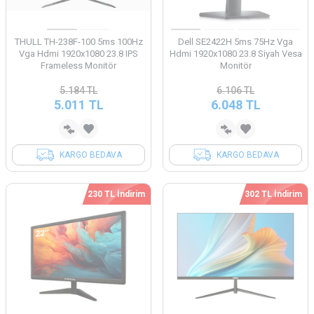
THULL TH-238F-100 5ms 100Hz
Dell SE2422H 5ms 75Hz Vga
Vga Hdmi 1920x1080 23.8 IPS
Hdmi 1920x1080 23.8 Siyah Vesa
Frameless Monitör
Monitör
5.184
TL
6.106
TL
5.011
TL
6.048
TL
KARGO BEDAVA
KARGO BEDAVA
230 TL İndirim
302 TL İndirim