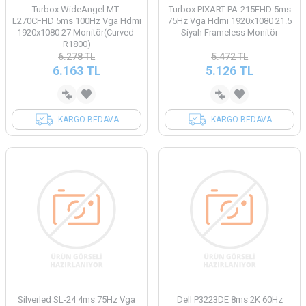
Turbox WideAngel MT-
Turbox PIXART PA-215FHD 5ms
L270CFHD 5ms 100Hz Vga Hdmi
75Hz Vga Hdmi 1920x1080 21.5
1920x1080 27 Monitör(Curved-
Siyah Frameless Monitör
R1800)
6.278
TL
5.472
TL
6.163
TL
5.126
TL
KARGO BEDAVA
KARGO BEDAVA
Silverled SL-24 4ms 75Hz Vga
Dell P3223DE 8ms 2K 60Hz