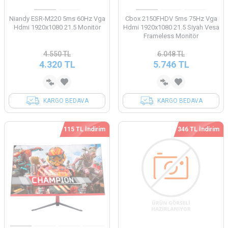
Niandy ESR-M220 5ms 60Hz Vga
Cbox 2150FHDV 5ms 75Hz Vga
Hdmi 1920x1080 21.5 Monitör
Hdmi 1920x1080 21.5 Siyah Vesa
Frameless Monitör
4.550
TL
6.048
TL
4.320
TL
5.746
TL
KARGO BEDAVA
KARGO BEDAVA
115 TL İndirim
346 TL İndirim